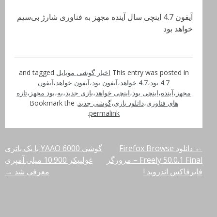
آیفون 4.7 اینچی سال آینده مجهز به فناوری شارژ بی‌سیم
خواهد بود
This entry was posted in
اخبار گوشی موبایل
and tagged
4.7 بود
،
4.7 خواهد
،
آیفون بود
،
آیفون خواهد
،
آیفون
مجهز
،
آینده
،
اینچی بود
،
اینچی خواهد
،
بازی جدید
،
به
،
بود مجهز
،
تازه
های فناوری
،
دانلود بازی
،
گوشی جدید
. Bookmark the
.
permalink
←
دانلود Firefox Browse
گوشی YAAO 6000 با یک باتری
راهبری
Freely 50.0.1 Final – مرورگر
غولپیکر 10.900 میلی‌ آمپری
نوشته‌ها
فایرفاکس اندروید !
معرفی شد
→