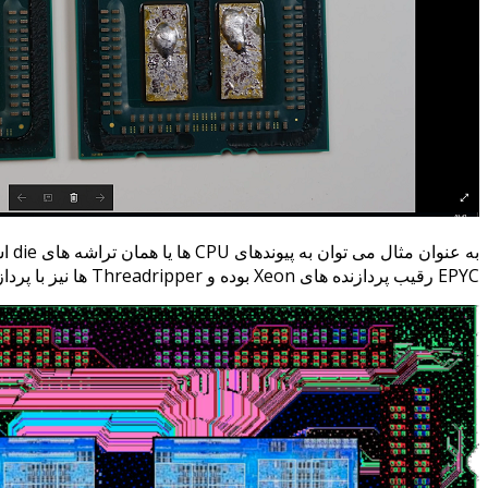
به 
EPYC رقیب پردازنده های Xeon بوده و Threadripper ها نیز با پردازنده های Core-X به رقابت می پردازند. اینتل در حال حاضر با حواشی امنیتی سنگین دست و پنجه نرم می کند.