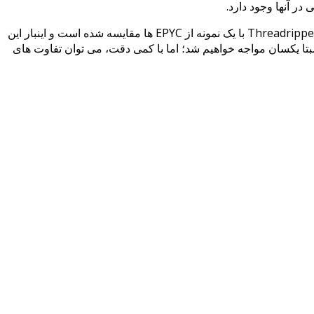
اینک اورکلاکر آلمانی der8auer با موارد جدیدی که در این زمینه منتشر شده است، بر سر زبان ها افتاده است. اینک یک پردازنده ی Threadripper 1900X با یک نمونه از EPYC ها مقایسه شده است و اینبار این
در صورتی که سطوح IHS را از هر دو مدل برداریم، با ظاهری نسبتا یکسان مواجه خواهیم شد؛ اما با کمی دقت، می توان تفاوت های