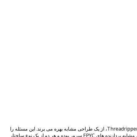
در شهریور ماه سال جاری، بدین مضمون که طراحی پردازنده های کلاس سرور AMD با نام EPYC و پردازنده های HEDT این شرکت با نام Threadripper، از یک طراحی مشابه بهره می برند. این مسئله را
Threadripper که از چند CPU نوع Ryzen تشکیل شده اند، مشابه پردازنده های EPYC سرور بوده و هر دو از یک نوع ساختار