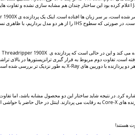
مقایسه فراتر از یک دیدگاه ساده در کالبدشکافی، با چشم غیر مسلح است. 
استفاده می گردد نیز در هر دو پردازنده متفاوت است. تجزیه و تحلیل هر 
عنوان مثال می توان به پیوندهای CPU ها یا همان تراشه های die اشاره کرد. در نتیجه شاید ساختار این دو