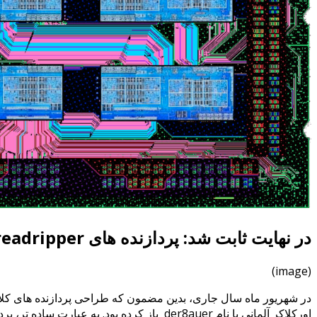
در نهایت ثابت شد: پردازنده های Threadripper با AMD EPYC متفاوت هستند!
(image)
اورکلاکر آلمانی با نام der8auer
باز کرده بود. به عبارت ساده تر، پر