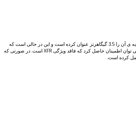
این CPU با نام 1920 به واقع نسخه ی فاقد XFR از 1920X است که دارای 12 هسته و 24 رشته پردازشی است. وب سایت ASUS فرکانس پایه ی آن را 3.5 گیگاهرتز عنوان کرده است و این در حالی است که
وب سایت ASRock فرکانس پایه را 3.2 گیگاهرتز درج کرده است. از آنجایی که توان حرارتی این تراشه 12 هسته ای به 140 وات می رسد، می توان اطمینان حاصل کرد که فاقد ویژگی XFR است. در صورتی که