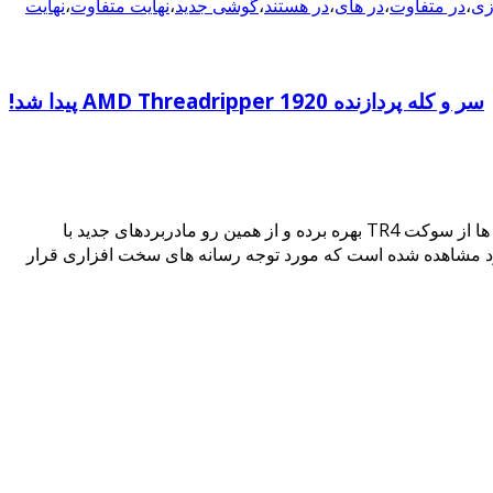
ازی
،
در متفاوت
،
در های
،
در هستند
،
گوشی جدید
،
نهایت متفاوت
،
نهایت
سر و کله پردازنده AMD Threadripper 1920 پیدا شد!
در 3 مدل اولیه با عناوین 1950X، 1920X و 1900X وارد بازار خواهند شد که به ترتیب دارای 16، 12 و 8 هسته ی منطقی هستند. این پردازنده ها از سوکت TR4 بهره برده و از همین رو مادربردهای جدید با
 برخی از وب سایت های تولید کننده مادربرد مشاهده شده است که مورد توجه رسانه های سخت افزاری قرار