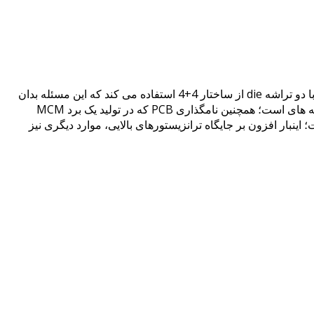
پردازنده ی EPYC از ساختار 4 تراشه (die) با آرایش 2+2+2+2 استفاده می کند و این در حالی است که پردازنده ی Threadripper 1900X با دو تراشه die از ساختار 4+4 استفاده می کند که این مسئله بدان
علت است که کنترلر های حافظه (RAM) و I/O در یک پلتفرم جای گرفته است. تفاوت دوم مربوط به قرار گیری ترانزیستورها در بالای تراشه های است؛ همچنین نامگذاری PCB که در تولید یک برد MCM
دو پردازنده با دوربین های X-Ray به طور نزدیک تر بررسی شده است؛ اینبار افزون بر جایگاه ترانزیستورهای بالایی، موارد دیگری نیز