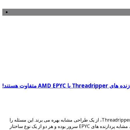
AMD EP متفاوت هستند!
در شهریور ماه سال جاری، بدین مضمون که طراحی پردازنده های کلاس سرور AMD با نام EPYC و پردازنده های HEDT این شرکت با نام Threadripper، از یک طراحی مشابه بهره می برند. این مسئله را
Threadripper که از چند CPU نوع Ryzen تشکیل شده اند، مشابه پردازنده های EPYC سرور بوده و هر دو از یک نوع ساختار