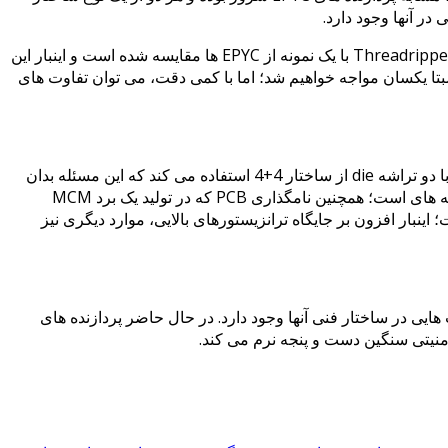
اینک اورکلاکر آلمانی der8auer با موارد جدیدی که در این زمینه منتشر شده است، بر سر زبان ها افتاده است. اینک یک پردازنده ی Threadripper 1900X با یک نمونه از EPYC ها مقایسه شده است و اینبار این
در صورتی که سطوح IHS را از هر دو مدل برداریم، با ظاهری نسبتا یکسان مواجه خواهیم شد؛ اما با کمی دقت، می توان تفاوت های
پردازنده ی EPYC از ساختار 4 تراشه (die) با آرایش 2+2+2+2 استفاده می کند و این در حالی است که پردازنده ی Threadripper 1900X با دو تراشه die از ساختار 4+4 استفاده می کند که این مسئله بدان
علت است که کنترلر های حافظه (RAM) و I/O در یک پلتفرم جای گرفته است. تفاوت دوم مربوط به قرار گیری ترانزیستورها در بالای تراشه های است؛ همچنین نامگذاری PCB که در تولید یک برد MCM
دو پردازنده با دوربین های X-Ray به طور نزدیک تر بررسی شده است؛ اینبار افزون بر جایگاه ترانزیستورهای بالایی، موارد دیگری نیز
 محصول مشابه باشد، اما تفاوت هایی در ساختار فنی آنها وجود دارد. در حال حاضر پردازنده های