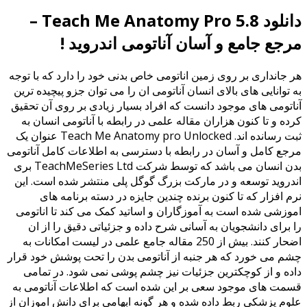
دانلود Teach Me Anatomy Pro 5.8 –
مرجع جامع و آسان آناتومی اندروید !
هر جانداری بر روی زمین اناتومی خاص بدنی خود را دارد که با توجه
به توانایی های بالای انسان آناتومی ان را می توان جزو پیچیده ترین
آناتومی های موجود دانست که افراد بسیار زیادی بر روی آن تحقیق
کرده و تا کنون هزاران مقاله علمی در رابطه با آناتومی انسان به
ثبت رسانده اند. Teach Me Anatomy pro Unlocked عنوان یک
مرجع کامل و آسان در رابطه با دسترسی به اطلاعات کامل آناتومی
بدن انسان می باشد که توسط شرکت TeachMeSeries Ltd بری
اندروید توسعه و در مارکت بزرگ گوگل پلی منتشر شده است. این
نرم افزار که تا کنون برنده چندین جایزه در دسته برنامه های
اموزشی شده است به آموزگاران و اساتید کمک می کند تا اناتومی
را برای دانشجویان به آسانی شرح داده و جزئیاتی دقیق را از ان
اضحار کنند. بیش از 250 مقاله جامع علمی در لیست امکانات به
چشم می خورد که هر جنبه از آناتومی بدن را تحت پوشش خود قرار
داده و از کوچکترین جزئیات نیز چشم پوشی نمی شود. در تمامی
قسمت های موجود سعی بر این شده است که اطلاعات آناتومی به
علوم پزشکی ربط داده شده و هر گونه ابهامی برای دانش اموزان از