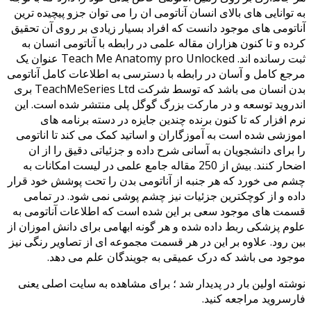
به توانایی های بالای انسان آناتومی ان را می توان جزو پیچیده ترین
آناتومی های موجود دانست که افراد بسیار زیادی بر روی آن تحقیق
کرده و تا کنون هزاران مقاله علمی در رابطه با آناتومی انسان به
ثبت رسانده اند. Teach Me Anatomy pro Unlocked عنوان یک
مرجع کامل و آسان در رابطه با دسترسی به اطلاعات کامل آناتومی
بدن انسان می باشد که توسط شرکت TeachMeSeries Ltd بری
اندروید توسعه و در مارکت بزرگ گوگل پلی منتشر شده است. این
نرم افزار که تا کنون برنده چندین جایزه در دسته برنامه های
اموزشی شده است به آموزگاران و اساتید کمک می کند تا اناتومی
را برای دانشجویان به آسانی شرح داده و جزئیاتی دقیق را از ان
اضحار کنند. بیش از 250 مقاله جامع علمی در لیست امکانات به
چشم می خورد که هر جنبه از آناتومی بدن را تحت پوشش خود قرار
داده و از کوچکترین جزئیات نیز چشم پوشی نمی شود. در تمامی
قسمت های موجود سعی بر این شده است که اطلاعات آناتومی به
علوم پزشکی ربط داده شده و هر گونه ابهامی برای دانش اموزان از
بین رود. علاوه بر این در هر قسمت مجموعه ای از تصاویر رنگی نیز
موجود می باشد که درک عمیقی به جویندگان علم می دهد.
نوشته اولین بار در پدیدار شد ؛ برای مشاهده به سایت اصلی یعنی
فارسروید مراجعه کنید.