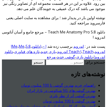
بین رود. علاوه بر این در هر قسمت مجموعه ای از تصاویر رنگی نیز
موجود می باشد که درک عمیقی به جویندگان علم می دهد.
نوشته اولین بار در پدیدار شد ؛ برای مشاهده به سایت اصلی یعنی
فارسروید مراجعه کنید.
دانلود Teach Me Anatomy Pro 5.8 – مرجع جامع و آسان آناتومی
اندروید !
پست شد در :
اندروید
برچسب زده شد
! –
،
(دانلود
،
5.8
،
،
Me
Me!
اندروید
،
Teach اندروید
،
Teach !
،
بازی جدید
،
تازه های فناوری
،
دانلود
اندروید!
،
دانلود بازی
،
گوشی جدید
،
مرجع
جستجو برای:
نوشته‌های تازه
راهنمای خرید بهترین گوشی تا 100 میلیون تومان
بهترین گوشی‌های 5G شیائومی در بازار ایران
بهترین گوشی آنر از نظر باتری
بهترین گوشی تا 100 میلیون تومان
گوشی‌هایی که کاربران ایرانی از خریدشان پشیمان شده‌اند