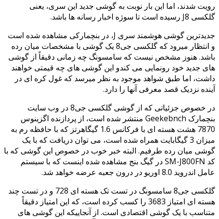
رویت شدند، اما این بار نوبت به گوشی جدید این سری، یعنی
گلکسی J8 رسیده است تا سوژه اخبار رسانه ها باشد.
جدیدترین گوشی هوشمند سری J، در بنچمارکی مشاهده شده است
و انتظار میرود که گلکسی جی8 یک گوشی با مشخصات میان رده
باشد. هنوز مشخص نیست که سامسونگ چه زمانی دقیقاً از گوشی
های جدید خود رونمایی می کندو این گوشی های چه قیمتی خواهند
داشت، اما طبق شواهد موجود به نظر میرسد که غول کره ای در
آینده نزدیک قصد معرفی آنها را دارد.
در خصوص جزئیاتی که از گوشی گلکسی جی8 در وب سایت
بنچمارک Geekebnch منتشر شده است، از پردازنده اگزینوس
7870 هشت هسته ای با فرکانس 1.6 گیگاهرتز که با حافظه رم به
میزان 3 گیگابایت همراه شده است، می توان دریافت که با یک
گوشی میان رده طرفیم. البته خبر خوب در خصوص این گوشی که با
کد SM-J800FN در گیگ بنج مشاهده شده اینست که با سیستم
عامل اندروید 8.0 اوریو در درون جعبه عرضه خواهد شد.
گلکسی جی8 سامسونگ در تست تک هسته ای 728 و در تست چند
هسته ای امتیاز 3683 را کسب کرده است، که این امتیاز دقیقاً
متناسب با یک گوشی اقتصادی است. از آنجاییکه این گوشی های