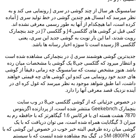
سامسونگ هر سال از چند گوشی در سری J رونمایی می کند و به
نظر میرسد که امسال هم چندین گوشی در خط تولید سری J آماده
کرده است، اما هیچکدام از آنها به طور رسمی معرفی نشده اند.
کمی قبل تر گوشی های گلکسی J4 و گلکسی J7 در چند بنچمارک
رویت شدند، اما این بار نوبت به گوشی جدید این سری، یعنی
گلکسی J8 رسیده است تا سوژه اخبار رسانه ها باشد.
جدیدترین گوشی هوشمند سری J، در بنچمارکی مشاهده شده است
و انتظار میرود که گلکسی جی8 یک گوشی با مشخصات میان رده
باشد. هنوز مشخص نیست که سامسونگ چه زمانی دقیقاً از گوشی
های جدید خود رونمایی می کندو این گوشی های چه قیمتی خواهند
داشت، اما طبق شواهد موجود به نظر میرسد که غول کره ای در
آینده نزدیک قصد معرفی آنها را دارد.
در خصوص جزئیاتی که از گوشی گلکسی جی8 در وب سایت
بنچمارک Geekebnch منتشر شده است، از پردازنده اگزینوس
7870 هشت هسته ای با فرکانس 1.6 گیگاهرتز که با حافظه رم به
میزان 3 گیگابایت همراه شده است، می توان دریافت که با یک
گوشی میان رده طرفیم. البته خبر خوب در خصوص این گوشی که با
کد SM-J800FN در گیگ بنج مشاهده شده اینست که با سیستم