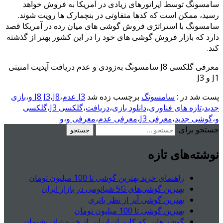
سامسونگ توسط اپراتورهای زیادی در آمریکا به فروش خواهد
رسید، ممکن است که کدها متفاوتی در بنچمارک ها رویت شوند.
سامسونگ با استراتژی فروش گوشی های میان رده در آمریکا قصد
دارد که بازار فروش گوشی های خود را در این کشور بهتر از گذشته
کند.
معرفی گلکسی J8 سامسونگ به‌زودی و عدم دریافت آپدیت امنیتی
J1 و J3
پست شد در :
سامسونگ
برچسب زده شد
J3 عدم
،
J8 و
،
J8 J3
،
بازی
جدید
،
تازه های فناوری
،
دانلود بازی
،
دریافت
،
گلکسی J3
،
گلکسی
و
،
گوشی جدید
،
معرفی J3
،
معرفی عدم
،
معرفی و
،
و
جستجو برای:
نوشته‌های تازه
راهنمای خرید بهترین گوشی تا 100 میلیون تومان
بهترین گوشی‌های 5G شیائومی در بازار ایران
بهترین گوشی آنر از نظر باتری
بهترین گوشی تا 100 میلیون تومان
گوشی‌هایی که کاربران ایرانی از خریدشان پشیمان