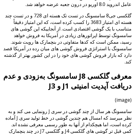
عامل اندروید 8.0 اوریو در درون جعبه عرضه خواهد شد.
گلکسی جی8 سامسونگ در تست تک هسته ای 728 و در تست چند
هسته ای امتیاز 3683 را کسب کرده است، که این امتیاز دقیقاً
متناسب با یک گوشی اقتصادی است. از آنجاییکه این گوشی های
سامسونگ توسط اپراتورهای زیادی در آمریکا به فروش خواهد
رسید، ممکن است که کدها متفاوتی در بنچمارک ها رویت شوند.
سامسونگ با استراتژی فروش گوشی های میان رده در آمریکا قصد
دارد که بازار فروش گوشی های خود را در این کشور بهتر از گذشته
کند.
معرفی گلکسی J8 سامسونگ به‌زودی و عدم
دریافت آپدیت امنیتی J1 و J3
(image)
سامسونگ هر سال از چند گوشی در سری J رونمایی می کند و به
نظر میرسد که امسال هم چندین گوشی در خط تولید سری J آماده
کرده است، اما هیچکدام از آنها به طور رسمی معرفی نشده اند.
کمی قبل تر گوشی های گلکسی J4 و گلکسی J7 در چند بنچمارک