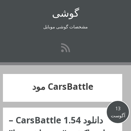
رفتن
گوشی
به
محتوا
مشخصات گوشی موبایل
CarsBattle مود
13
آگوست
دانلود CarsBattle 1.54 –