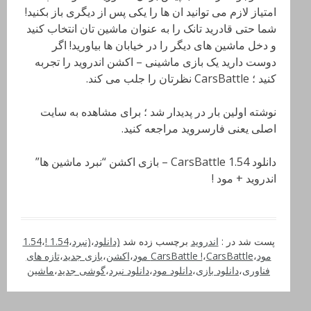
امتیاز لازم می توانید ان ها را یکی پس از دیگری باز بکنید!
شما حتی قادرید تانک را به عنوان ماشین تان انتخاب کنید
و دخل ماشین های دیگر را در خیابان ها بیاورید! اگر
دوست دارید یک بازی ماشینی – اکشن اندروید را تجربه
کنید ؛ CarsBattle نظرتان را جلب می کند.
نوشته اولین بار در پدیدار شد ؛ برای مشاهده به سایت
اصلی یعنی فارسروید مراجعه کنید.
دانلود CarsBattle 1.54 – بازی اکشن “نبرد ماشین ها”
اندروید + مود !
پست شد در :
اندروید
برچسب زده شد
(دانلود
،
(نبرد
،
1.54 !
،
1.54
مود
،
CarsBattle مود
،
CarsBattle !
،
اکشن
،
بازی جدید
،
تازه های
فناوری
،
دانلود بازی
،
دانلود مود
،
دانلود نبرد
،
گوشی جدید
،
ماشین