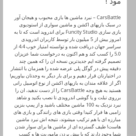
مود !
CarsBattle – نبرد ماشین ها بازی محبوب و هیجان آور
در سبک بازیهای اکشن و ماشین سواری از استودیوی
بازی سازی Funcity Studio برای اندروید است که تا به
امروز بیش از 5 میلیون بار توسط کاربران اندرویدی
سراسر جهان دریافت شده و توانسته امتیاز خوب 4.4 از
5.0 را کسب کند و هم اکنون به درخواست شما عزیزان
تصمیم گرفته ایم جدیدترین نسخه ان را که همین چند
دقیقه پیش در گوگل پلی عرضه شده را همزمان با انتشار
در اختیارتان قرار دهیم و برای بار دیگر به وجدتان بیاوریم!
اگر از علاقه مندان به بازیهای اکشن از نوع اتومبیل رانی
هستید به هیچ وجه CarsBattle را از دست ندهید، ان را
برروی تبلت و یا گوشی اندرویدی تا نصب بکنید و شاهد
نبرد نزدیک به 100 ماشین مختلف باشید و از پمپ بنزین
زامبی ها فرار کنید! وقتی بازی های رانندگی و بازی های
مبارزه ای با هم ترکیب میشوند، نتیجه اش نبرد ماشین
هاست! طیف گسترده ای از ماشین ها برای سوار شدن
شما وجود دارند که با پیش بردن ماموریت ها و کسب