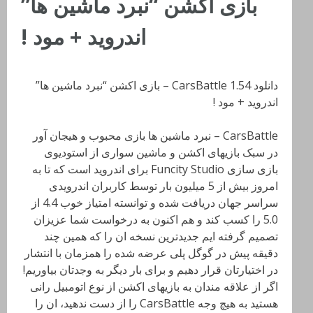
بازی اکشن “نبرد ماشین ها”
اندروید + مود !
دانلود CarsBattle 1.54 – بازی اکشن “نبرد ماشین ها”
اندروید + مود !
CarsBattle – نبرد ماشین ها بازی محبوب و هیجان آور
در سبک بازیهای اکشن و ماشین سواری از استودیوی
بازی سازی Funcity Studio برای اندروید است که تا به
امروز بیش از 5 میلیون بار توسط کاربران اندرویدی
سراسر جهان دریافت شده و توانسته امتیاز خوب 4.4 از
5.0 را کسب کند و هم اکنون به درخواست شما عزیزان
تصمیم گرفته ایم جدیدترین نسخه ان را که همین چند
دقیقه پیش در گوگل پلی عرضه شده را همزمان با انتشار
در اختیارتان قرار دهیم و برای بار دیگر به وجدتان بیاوریم!
اگر از علاقه مندان به بازیهای اکشن از نوع اتومبیل رانی
هستید به هیچ وجه CarsBattle را از دست ندهید، ان را