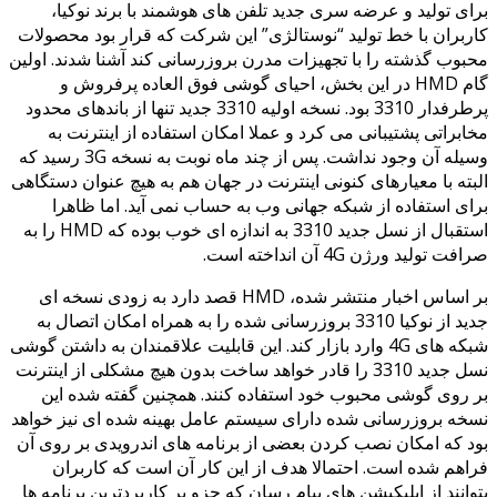
برای تولید و عرضه سری جدید تلفن های هوشمند با برند نوکیا،
کاربران با خط تولید “نوستالژی” این شرکت که قرار بود محصولات
محبوب گذشته را با تجهیزات مدرن بروزرسانی کند آشنا شدند. اولین
گام HMD در این بخش، احیای گوشی فوق العاده پرفروش و
پرطرفدار 3310 بود. نسخه اولیه 3310 جدید تنها از باندهای محدود
مخابراتی پشتیبانی می کرد و عملا امکان استفاده از اینترنت به
وسیله آن وجود نداشت. پس از چند ماه نوبت به نسخه 3G رسید که
البته با معیارهای کنونی اینترنت در جهان هم به هیچ عنوان دستگاهی
برای استفاده از شبکه جهانی وب به حساب نمی آید. اما ظاهرا
استقبال از نسل جدید 3310 به اندازه ای خوب بوده که HMD را به
صرافت تولید ورژن 4G آن انداخته است.
بر اساس اخبار منتشر شده، HMD قصد دارد به زودی نسخه ای
جدید از نوکیا 3310 بروزرسانی شده را به همراه امکان اتصال به
شبکه های 4G وارد بازار کند. این قابلیت علاقمندان به داشتن گوشی
نسل جدید 3310 را قادر خواهد ساخت بدون هیچ مشکلی از اینترنت
بر روی گوشی محبوب خود استفاده کنند. همچنین گفته شده این
نسخه بروزرسانی شده دارای سیستم عامل بهینه شده ای نیز خواهد
بود که امکان نصب کردن بعضی از برنامه های اندرویدی بر روی آن
فراهم شده است. احتمالا هدف از این کار آن است که کاربران
بتوانند از اپلیکیشن های پیام رسان که جزو پر کاربردترین برنامه ها