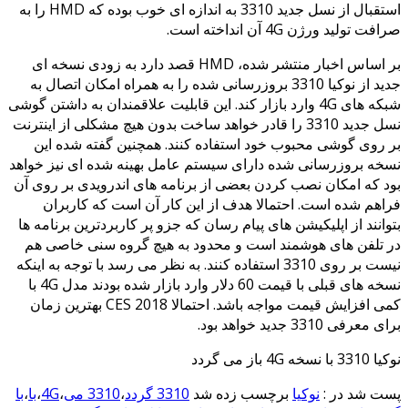
استقبال از نسل جدید 3310 به اندازه ای خوب بوده که HMD را به
صرافت تولید ورژن 4G آن انداخته است.
بر اساس اخبار منتشر شده، HMD قصد دارد به زودی نسخه ای
جدید از نوکیا 3310 بروزرسانی شده را به همراه امکان اتصال به
شبکه های 4G وارد بازار کند. این قابلیت علاقمندان به داشتن گوشی
نسل جدید 3310 را قادر خواهد ساخت بدون هیچ مشکلی از اینترنت
بر روی گوشی محبوب خود استفاده کنند. همچنین گفته شده این
نسخه بروزرسانی شده دارای سیستم عامل بهینه شده ای نیز خواهد
بود که امکان نصب کردن بعضی از برنامه های اندرویدی بر روی آن
فراهم شده است. احتمالا هدف از این کار آن است که کاربران
بتوانند از اپلیکیشن های پیام رسان که جزو پر کاربردترین برنامه ها
در تلفن های هوشمند است و محدود به هیچ گروه سنی خاصی هم
نیست بر روی 3310 استفاده کنند. به نظر می رسد با توجه به اینکه
نسخه های قبلی با قیمت 60 دلار وارد بازار شده بودند مدل 4G با
کمی افزایش قیمت مواجه باشد. احتمالا CES 2018 بهترین زمان
برای معرفی 3310 جدید خواهد بود.
نوکیا 3310 با نسخه 4G باز می گردد
پست شد در :
نوکیا
برچسب زده شد
3310 گردد
،
3310 می
،
4G
،
با
،
با