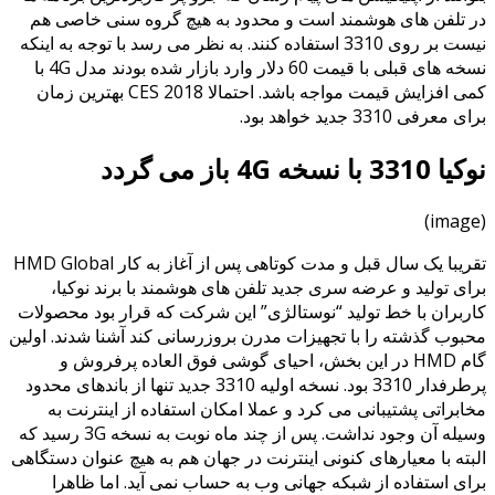
در تلفن های هوشمند است و محدود به هیچ گروه سنی خاصی هم
نیست بر روی 3310 استفاده کنند. به نظر می رسد با توجه به اینکه
نسخه های قبلی با قیمت 60 دلار وارد بازار شده بودند مدل 4G با
کمی افزایش قیمت مواجه باشد. احتمالا CES 2018 بهترین زمان
برای معرفی 3310 جدید خواهد بود.
نوکیا 3310 با نسخه 4G باز می گردد
(image)
تقریبا یک سال قبل و مدت کوتاهی پس از آغاز به کار HMD Global
برای تولید و عرضه سری جدید تلفن های هوشمند با برند نوکیا،
کاربران با خط تولید “نوستالژی” این شرکت که قرار بود محصولات
محبوب گذشته را با تجهیزات مدرن بروزرسانی کند آشنا شدند. اولین
گام HMD در این بخش، احیای گوشی فوق العاده پرفروش و
پرطرفدار 3310 بود. نسخه اولیه 3310 جدید تنها از باندهای محدود
مخابراتی پشتیبانی می کرد و عملا امکان استفاده از اینترنت به
وسیله آن وجود نداشت. پس از چند ماه نوبت به نسخه 3G رسید که
البته با معیارهای کنونی اینترنت در جهان هم به هیچ عنوان دستگاهی
برای استفاده از شبکه جهانی وب به حساب نمی آید. اما ظاهرا