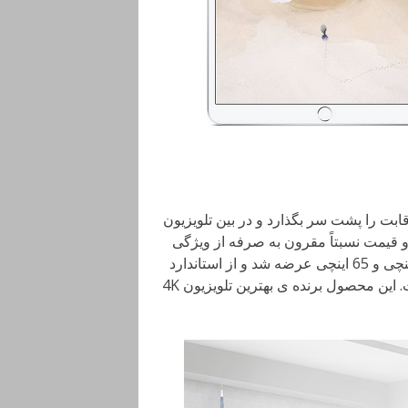
 این رقابت را پشت سر بگذارد و در بین تلویزیون
ی متنوع و قیمت نسبتاً مقرون به صرفه از ویژگی
های بارز این محصول است. از سوی دیگر در دو نسخه ی 55 اینچی و 65 اینچی عرضه شد و از استاندارد
HDR، Dolby Vision و ویژگی های هوشمند UI برخوردار است. این محصول برنده ی بهترین تلویزیون 4K