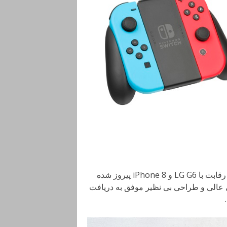
سامسونگ در سال جاری با ارائه ی گلکسی S8 و S8 Plus، در رقابت با LG G6 و iPhone 8 پیروز شده
 عالی و طراحی بی نظیر موفق به دریافت