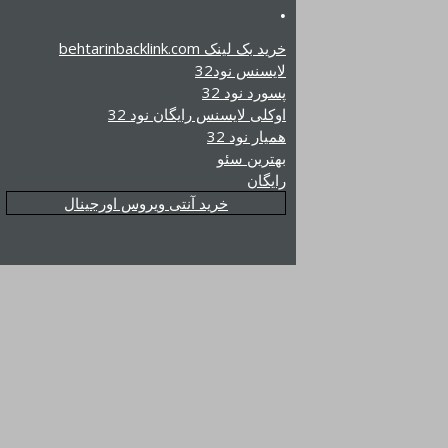
.
خرید بک لینک behtarinbacklink.com
لایسنس نود32
پسورد نود 32
اوکلی لایسنس رایگان نود 32
همیار نود 32
بهترین سئو
رایگان
خرید آنتی ویروس اورجینال