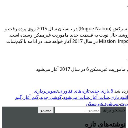
قسمت قبلی مجموعه، ملت سرکش (Rogue Nation) در تابستان سال 2015 روی پرده رفت و
ن دلار بفروشد. حال نوبت به قسمت جدید ماموریت غیرممکن رسیده است.
تصویربرداری فیلم Mission: Impossible 6 در سال 2017 آغاز خواهد شد، در ادامه با گیم‌شات
کن 6 در سال 2017 آغاز می‌شود
ده شد
6
،
بازی جدید
،
تازه های فناوری
،
تصویربرداری
نلود بازی
،
شات: آغاز
،
شات: می‌شود
،
گوشی جدید
،
گیم آغاز
،
گیم
ریت
،
می‌شود غیرممکن
جستجو برای:
نوشته‌های تازه