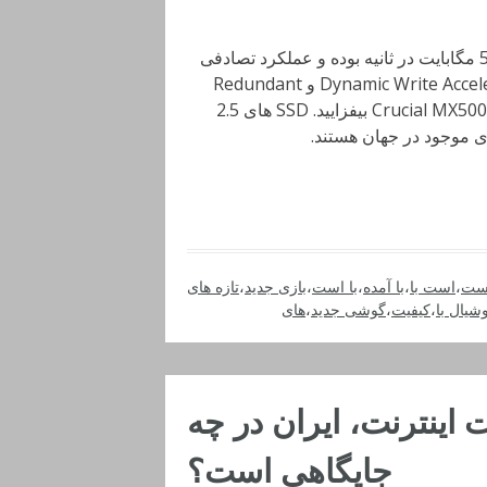
سرعت خواندن و نوشتن در این محصولات به ترتیب 560 و 510 مگابایت در ثانیه بوده و عملکرد تصادفی
4K نیز برابر با 95K IOPS و 91K IOPS است. دو ویژگی Dynamic Write Acceleratio و Redundant
Array of Independent NAND (RAIN) را نیز به سالید های Crucial MX500 بیفزایید. SSD های 2.5
،
است با
،
با آمده
،
با است
،
بازی جدید
،
تازه های
شیال با
،
کیفیت
،
گوشی جدید
،
های
اینترنت، ایران در چه
جایگاهی است؟