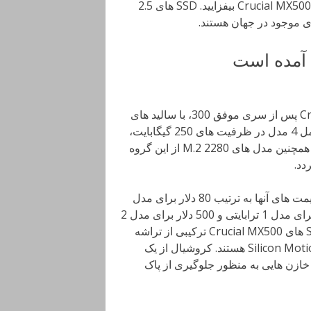
Array of Independent NAND (RAIN) را نیز به سالید های Crucial MX500 بیفزایید. SSD های 2.5
به دنبال 2.5 اینچی با کارایی بالا و قیمت مناسب هستید؟ Crucial پس از سری موفق 300، با سالید های
Crucial MX500 وارد دنیای رقابت شده است. این خانواده شامل 4 مدل در ظرفیت های 250 گیگابایت،
500 گیگابایت، 1 ترابایت و 2 ترابایت به بازار عرضه می شوند. همچنین مدل های M.2 2280 از این گروه
SATA III سازگار بوده و قیمت های آنها به ترتیب 80 دلار برای مدل
250 گیگابایتی، 140 دلار برای نسخه 500 گیگابایتی، 260 دلار برای مدل 1 ترابایتی و 500 دلار برای مدل 2
ترابایتی است. تمامی مدل ها دارای 5 سال گارانتی هستند. SSD های Crucial MX500 ترکیبی از تراشه
های نیمه هادی 64 لایه 3D TLC NAND و کنترلر Silicon Motion SM2258 هستند. کروشیال از یک
 در ترکیب MX500 بهره گرفته و خازن هایی به منظور جلوگیری از پاک