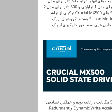
SATA III سازگار بوده و قیمت های آنها به ترتیب 80 دلار برای مدل
250 گیگابایتی، 140 دلار برای نسخه 500 گیگابایتی، 260 دلار برای مدل 1 ترابایتی و 500 دلار برای مدل 2
ترابایتی است. تمامی مدل ها دارای 5 سال گارانتی هستند. SSD های Crucial MX500 ترکیبی از تراشه
های نیمه هادی 64 لایه 3D TLC NAND و کنترلر Silicon Motion SM2258 هستند. کروشیال از یک
 در ترکیب MX500 بهره گرفته و خازن هایی به منظور جلوگیری از پاک
سرعت خواندن و نوشتن در این محصولات به ترتیب 560 و 510 مگابایت در ثانیه بوده و عملکرد تصادفی
4K نیز برابر با 95K IOPS و 91K IOPS است. دو ویژگی Dynamic Write Acceleratio و Redundant