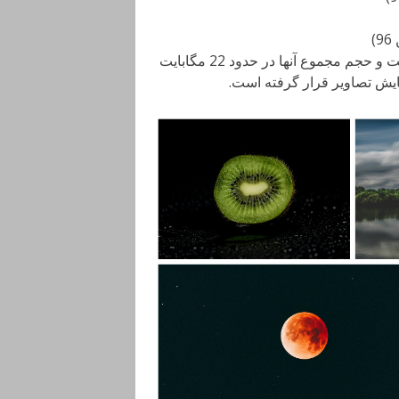
بسته والپیپرهای این هفته شامل هشت تصویر با کیفیت 4K است و حجم مجموع آنها در حدود 22 مگابایت
مایش تصاویر قرار گرفته است.