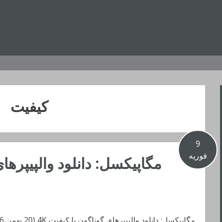
کیفیت
9
فوریه
مگاپیکسل: دانلود والپیپرهای گوناگون با کیفیت 4K (20 بهمن 96)