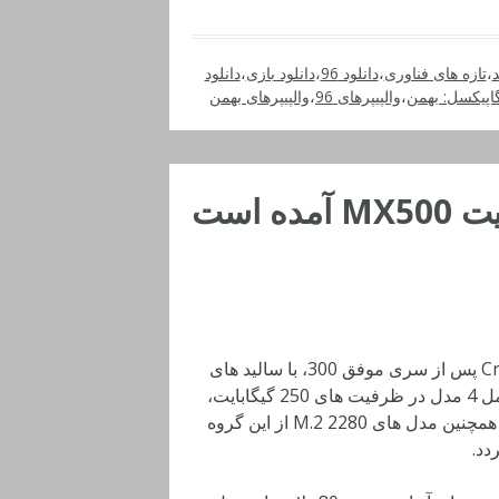
د
،
تازه های فناوری
،
دانلود 96
،
دانلود بازی
،
دانلود
اپیکسل: بهمن
،
والپیپرهای 96
،
والپیپرهای بهمن
به دنبال 2.5 اینچی با کارایی بالا و قیمت مناسب هستید؟ Crucial پس از سری موفق 300، با سالید های
Crucial MX500 وارد دنیای رقابت شده است. این خانواده شامل 4 مدل در ظرفیت های 250 گیگابایت،
500 گیگابایت، 1 ترابایت و 2 ترابایت به بازار عرضه می شوند. همچنین مدل های M.2 2280 از این گروه