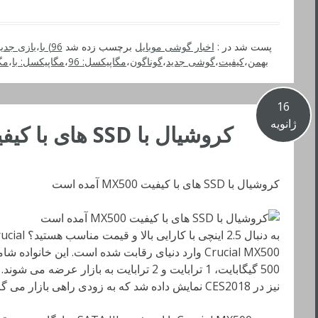
پست شد در :
اخبار گوشی موبایل
برچسب زده شد
96) با
،
بازی جدی
بهمن
،
کیفیت
،
گوشی جدید
،
گوناگون
،
مگاپیکسل: 96
،
مگاپیکسل: با
،
مگ
16
ژانویه
کروشیال با SSD های با کیفیت MX500 آمده است
کروشیال با SSD های با کیفیت MX500 آمده است
نیز در CES2018 نمایش داده شد که به زودی راهی بازار می گردد.