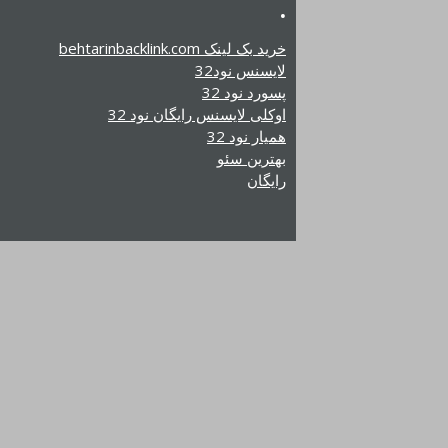
.
خرید بک لینک behtarinbacklink.com
لایسنس نود32
پسورد نود 32
اوکلی لایسنس رایگان نود 32
همیار نود 32
بهترین سئو
رایگان