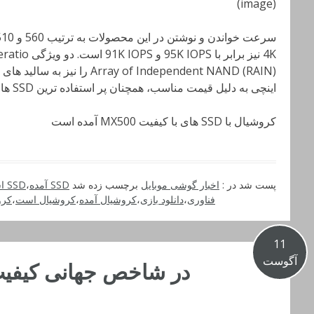
(image)
اینچی به دلیل قیمت مناسب، همچنان پر استفاده ترین SSD های موجود در جهان هستند.
کروشیال با SSD های با کیفیت MX500 آمده است
پست شد در :
اخبار گوشی موبایل
برچسب زده شد
SSD آمده
،
SSD است
فناوری
،
دانلود بازی
،
کروشیال آمده
،
کروشیال است
،
کرو
11
آگوست
در شاخص جهانی کیفیت 