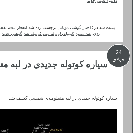
دانلود فیلم جدید
پست شد در :
اخبار گوشی موبایل
برچسب زده شد
انفجار ثبت
،
انفجا
بازی
،
شد سفید
،
کوتوله
،
کوتوله ثبت
،
کوتوله شد
،
گوشی جدید
،
ل
24
جولای
سیاره کوتوله جدیدی در لبه
سیاره کوتوله جدیدی در لبه‌ منظومه‌ی شمسی کشف شد