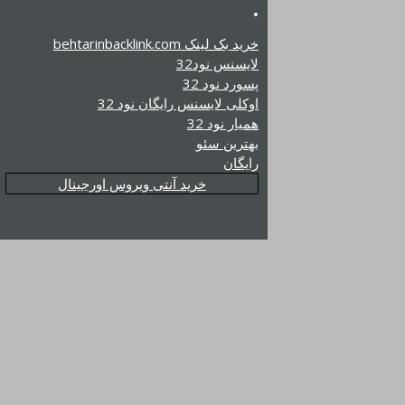
.
خرید بک لینک behtarinbacklink.com
لایسنس نود32
پسورد نود 32
اوکلی لایسنس رایگان نود 32
همیار نود 32
بهترین سئو
رایگان
خرید آنتی ویروس اورجینال