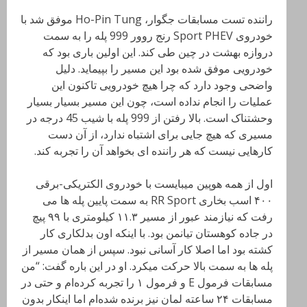
راننده تست مسابقات جگوار، Ho-Pin Tung موفق شد با
خودروی Sport PHEV رنج روور 999 پله را به سمت
دروازه بهشت در چین طی کند. این اولین باری بود که
خودرویی موفق شده بود این مسیر را بپیماید. دلیل
واضحی وجود دارد که چرا هیچ خودرویی تاکنون این
عملیات را انجام نداده است، چون این مسیر بسیار بسیار
وحشتناک است. بالا رفتن از 999 پله با شیب 45 درجه در
مسیری که هیچ جایی برای اشتباه ندارد، از آن دست
کارهایی نیست که هر راننده ای بخواهد آن را تجربه کند.
اول از همه هوپین میبایست با خودروی الکتریکی-برقی
۴۰۰ اسب بخاری RR Sport
به سمت پایین پله ها می
رفت که نیازمند عبور از مسیر ۱۱.۳ کیلومتری با ۹۹ پیچ
در جاده‌ کوهستان تیانمن بود. با اینکه اون بدلکاری کار
کشته بود اما اصلا کار آسانی نبود. سپس از همان مسیر از
پله ها به سمت بالا حرکت میکرد. او در این باره گفت: “من
مسابقات فرمول
E
و فرمول ۱ را تجربه کرده‌ام و حتی در
مسابقات ۲۴ ساعته لمان نیز برنده شده‌ام اما اینکار بدون