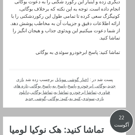
دیگری زده و اینبار این رکورد شکنی را به دعوت بوگاتی
انجام داده است. توجه به این نکته که برخلاف بوگاتی،
کونیگزگ سعی کرده تا تمامی طول این رکوردشکنی را با
ارائه اطلاعات دقیق و جزییات آن به مخاطب پوشش دهد.
از شما دعوت میکنیم این ویدئوی جذاب و هیجان انگیز را
تماشا کنید.
تماشا کنید: پاسخ ابرخودرو سوئدی به بوگاتی
پست شد در :
اخبار گوشی موبایل
برچسب زده شد
بازی
جدید
،
بوگاتی ابرخودرو
،
پاسخ
،
پاسخ به
،
پاسخ بوگاتی
،
تازه های
فناوری
،
تماشا ابرخودرو
،
تماشا به
،
تماشا بوگاتی
،
دانلود
بازی
،
سوئدی
،
کنید به
،
کنید: بوگاتی
،
گوشی جدید
22
آگوست
تماشا کنید: هک نوکیا لومیا