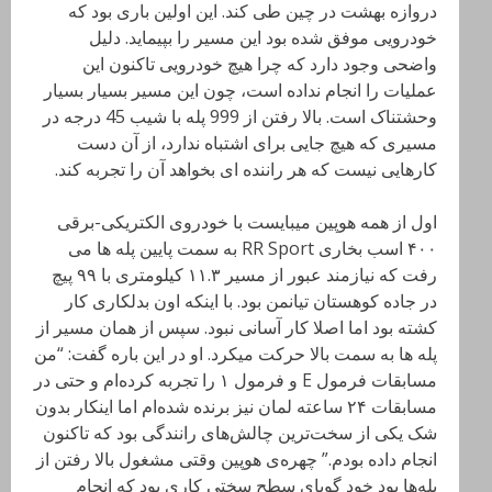
دروازه بهشت در چین طی کند. این اولین باری بود که
خودرویی موفق شده بود این مسیر را بپیماید. دلیل
واضحی وجود دارد که چرا هیچ خودرویی تاکنون این
عملیات را انجام نداده است، چون این مسیر بسیار بسیار
وحشتناک است. بالا رفتن از 999 پله با شیب 45 درجه در
مسیری که هیچ جایی برای اشتباه ندارد، از آن دست
کارهایی نیست که هر راننده ای بخواهد آن را تجربه کند.
اول از همه هوپین میبایست با خودروی الکتریکی-برقی
۴۰۰ اسب بخاری RR Sport
به سمت پایین پله ها می
رفت که نیازمند عبور از مسیر ۱۱.۳ کیلومتری با ۹۹ پیچ
در جاده‌ کوهستان تیانمن بود. با اینکه اون بدلکاری کار
کشته بود اما اصلا کار آسانی نبود. سپس از همان مسیر از
پله ها به سمت بالا حرکت میکرد. او در این باره گفت: “من
مسابقات فرمول
E
و فرمول ۱ را تجربه کرده‌ام و حتی در
مسابقات ۲۴ ساعته لمان نیز برنده شده‌ام اما اینکار بدون
شک یکی از سخت‌ترین چالش‌های رانندگی بود که تاکنون
انجام داده بودم.” چهره‌ی هوپین وقتی مشغول بالا رفتن از
پله‌ها بود خود گویای سطح سختی کاری بود که انجام