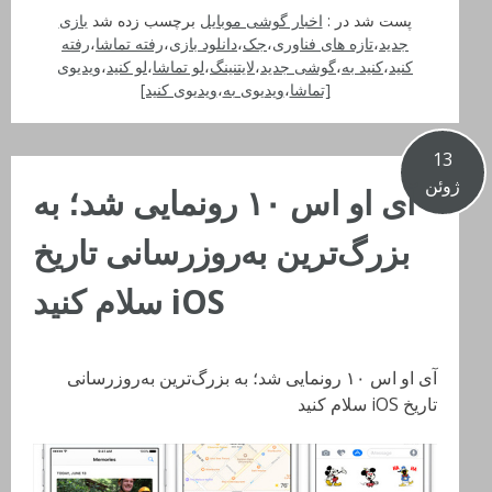
پست شد در :
اخبار گوشی موبایل
برچسب زده شد
بازی
جدید
،
تازه های فناوری
،
جک
،
دانلود بازی
،
رفته تماشا
،
رفته
کنید
،
کنید به
،
گوشی جدید
،
لایتنینگ
،
لو تماشا
،
لو کنید
،
ویدیوی
[تماشا
،
ویدیوی به
،
ویدیوی کنید]
13
ژوئن
آی او اس ١٠ رونمایی شد؛ به
بزرگ‌ترین به‌روزرسانی تاریخ
iOS سلام کنید
آی او اس ١٠ رونمایی شد؛ به بزرگ‌ترین به‌روزرسانی
تاریخ iOS سلام کنید