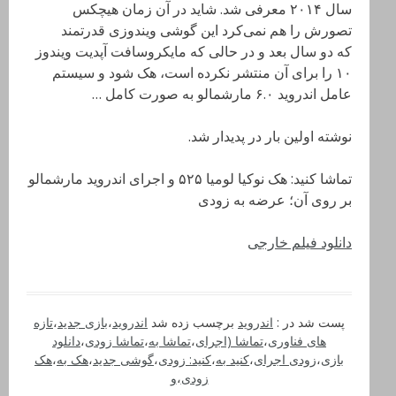
سال ۲۰۱۴ معرفی شد. شاید در آن زمان هیچکس
تصورش را هم نمی‌کرد این گوشی ویندوزی قدرتمند
که دو سال بعد و در حالی که مایکروسافت آپدیت ویندوز
۱۰ را برای آن منتشر نکرده است، هک شود و سیستم
عامل اندروید ۶.۰ مارشمالو به صورت کامل …
نوشته اولین بار در پدیدار شد.
تماشا کنید: هک نوکیا لومیا ۵۲۵ و اجرای اندروید مارشمالو
بر روی آن؛ عرضه به زودی
دانلود فیلم خارجی
پست شد در :
اندروید
برچسب زده شد
اندروید
،
بازی جدید
،
تازه
های فناوری
،
تماشا (اجرای
،
تماشا به
،
تماشا زودی
،
دانلود
بازی
،
زودی اجرای
،
کنید به
،
کنید: زودی
،
گوشی جدید
،
هک به
،
هک
زودی
،
و