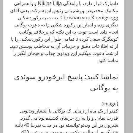
دانمارک قرار دارد، با رانندگی Niklas Lilja و با همراهی
مکانیک مخصوص و پشتیبانی رئیس این شرکت یعنی آقای
Christian von Koenigsegg، دست به رکوردشکنی
دیگری زده و اینبار این رکورد شکنی را به دعوت بوگاتی
انجام داده است. توجه به این نکته که برخلاف بوگاتی،
کونیگزگ سعی کرده تا تمامی طول این رکوردشکنی را با
ارائه اطلاعات دقیق و جزییات آن به مخاطب پوشش دهد.
از شما دعوت میکنیم این ویدئوی جذاب و هیجان انگیز را
تماشا کنید.
تماشا کنید: پاسخ ابرخودرو سوئدی
به بوگاتی
(image)
کمتر از یک ماه از زمانی که بوگاتی با انتشار ویدئویی
قدرت نمایی و را به رخ حریفان کشیده بود می گذرد.
شیرون در این ویدئو توانسته بود در مدت تقریبا 40 ثانیه
شتابگیری از حالت سکون و رسیدن به سرعت 400