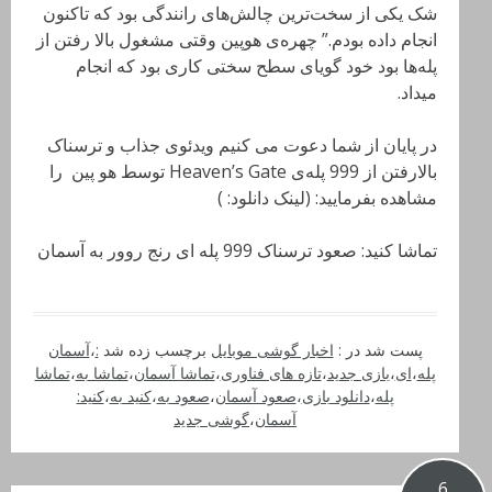
شک یکی از سخت‌ترین چالش‌های رانندگی بود که تاکنون
انجام داده بودم.” چهره‌ی هوپین وقتی مشغول بالا رفتن از
پله‌ها بود خود گویای سطح سختی کاری بود که انجام
میداد.
در پایان از شما دعوت می کنیم ویدئوی جذاب و ترسناک
بالارفتن از 999 پله‌ی Heaven’s Gate توسط هو پین را
مشاهده بفرمایید: (لینک دانلود: )
تماشا کنید: صعود ترسناک 999 پله ای رنج روور به آسمان
پست شد در :
اخبار گوشی موبایل
برچسب زده شد
:
،
آسمان
پله
،
ای
،
بازی جدید
،
تازه های فناوری
،
تماشا آسمان
،
تماشا به
،
تماشا
پله
،
دانلود بازی
،
صعود آسمان
،
صعود به
،
کنید به
،
کنید:
آسمان
،
گوشی جدید
6