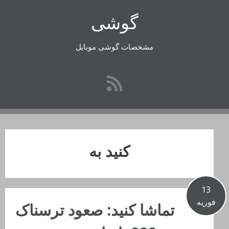
رفتن
گوشی
به
محتوا
مشخصات گوشی موبایل
کنید به
13
فوریه
تماشا کنید: صعود ترسناک