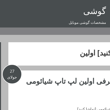
گوشی
مشخصات گوشی موبایل
نید] اولین
27
جولای
فی اولین لپ تاپ شیائومی
ائومی [تماشا کنید]