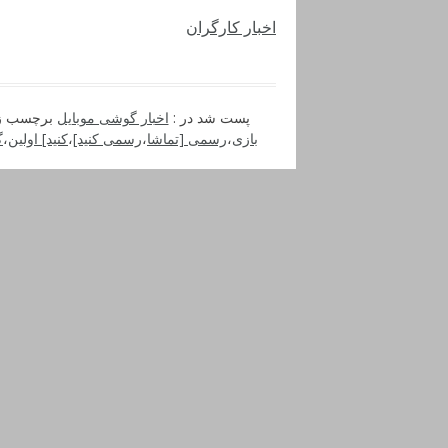
اخبار کارگران
پست شد در :
اخبار گوشی موبایل
برچسب ز
بازی
،
رسمی [تماشا
،
رسمی کنید]
،
کنید] اولین
،
گ