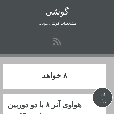
رفتن
گوشی
به
محتوا
مشخصات گوشی موبایل
٨ خواهد
23
ژوئن
هواوی آنر ٨ با دو دوربین