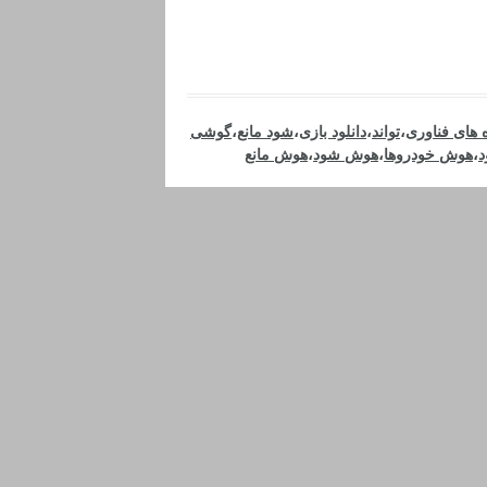
ه های فناوری
،
تواند
،
دانلود بازی
،
شود مانع
،
گوشی
،
هوش خودروها
،
هوش شود
،
هوش مانع