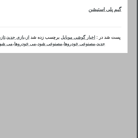
گیم پلی استیشن
پست شد در :
اخبار گوشی موبایل
برچسب زده شد
از
،
بازی جدید
،
تاز
جدید
،
مصنوعی خودروها
،
مصنوعی شود
،
می خودروها
،
می شود