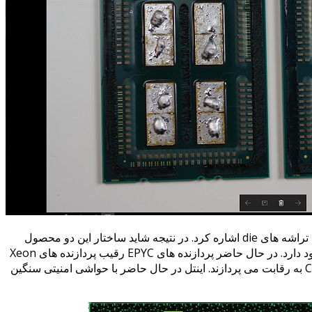
به عنوان مثال می توان به پیوندهای CPU ها یا همان تراشه های die اشاره کرد. در نتیجه شاید ساختار این دو محصول
مشابه باشد، اما تفاوت هایی در ساختار فنی آنها وجود دارد. در حال حاضر پردازنده های EPYC رقیب پردازنده های Xeon
بوده و Threadripper ها نیز با پردازنده های Core-X به رقابت می پردازند. اینتل در حال حاضر با حواشی امنیتی سنگین