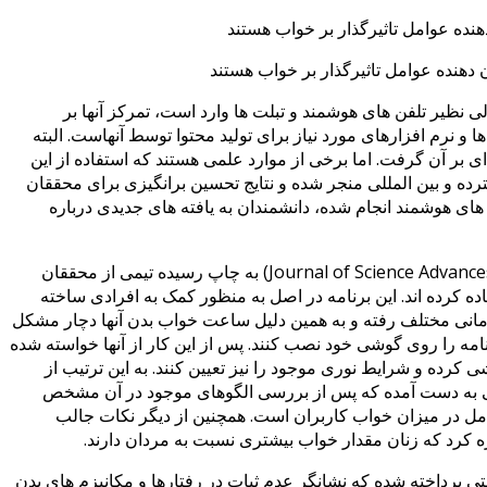
نده عوامل تاثیرگذار بر خواب هستند
الی نظیر تلفن های هوشمند و تبلت ها وارد است، تمرکز آنها بر
نرم افزارهای مورد نیاز برای تولید محتوا توسط آنهاست. البته
ای بر آن گرفت. اما برخی از موارد علمی هستند که استفاده از این
سترده و بین المللی منجر شده و نتایج تحسین برانگیزی برای محققان
های هوشمند انجام شده، دانشمندان به یافته های جدیدی درباره
در این مطالعه که در ژورنال پیشرفت های علمی (Journal of Science Advances) به چاپ رسیده تیمی از محققان
یشیگان از برنامه ای به نام Entrain استفاده کرده اند. این برنامه در اصل به منظور کمک به افرادی ساخته
انی مختلف رفته و به همین دلیل ساعت خواب بدن آنها دچار مشکل
مه را روی گوشی خود نصب کنند. پس از این کار از آنها خواسته شده
 کرده و شرایط نوری موجود را نیز تعیین کنند. به این ترتیب از
عی به دست آمده که پس از بررسی الگوهای موجود در آن مشخص
ل در میزان خواب کاربران است. همچنین از دیگر نکات جالب
ره کرد که زنان مقدار خواب بیشتری نسبت به مردان دارند.
ی پرداخته شده که نشانگر عدم ثبات در رفتارها و مکانیزم های بدن