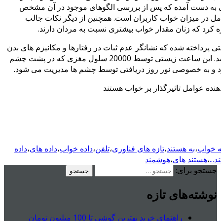
عی به دست آمده که پس از بررسی الگوهای موجود در آن مشخص
ل در میزان خواب کاربران است. همچنین از دیگر نکات جالب
ره کرد که زنان مقدار خواب بیشتری نسبت به مردان دارند.
ی پرداخته شده که نشانگر عدم ثبات در رفتارها و مکانیزم های بدن
است و به طول روز 24 ساعته زمین مرتبط می باشد. این ساعت زیستی توسط 20000 سلول مغزی که در پشت چشم
ود و به خصوصی نور روز دریافتی توسط چشم ها مدیریت می شود.
نده عوامل تاثیرگذار بر خواب هستند
ه خواب
،
به هستند
،
تازه های فناوری
،
تلفن
،
داده خواب
،
داده های
،
داده
...
،
هستند های
،
هوشمند
جستجو برای:
نوشته‌های تازه
راهنمای خرید بهترین گوشی تا 100 میلیون تومان