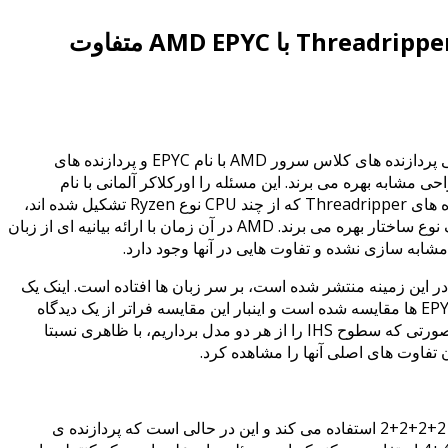
در نهایت ثابت شد: پردازنده های Threadripper با AMD EPYC متفاوت
در شهریور ماه سال جاری، بدین مضمون که طراحی پردازنده های کلاس سرور AMD با نام EPYC و پردازنده های
 نام Threadripper، از یک طراحی مشابه بهره می برند. این مسئله را اورکلاکر آلمانی با نام
ده های
Threadripper که از چند CPU نوع Ryzen تشکیل شده اند،
مشابه پردازنده های EPYC سرور بوده و هر دو از یک نوع ساختار بهره می برند. AMD در آن زمان با ارائه بیانیه ای از زبان
der8 با موارد جدیدی که در این زمینه منتشر شده است، بر سر زبان ها افتاده است. اینک یک
پردازنده ی Threadripper 1900X با یک نمونه از EPYC ها مقایسه شده است و اینبار این مقایسه فراتر از یک دیدگاه
ساده در کالبدشکافی، با چشم غیر مسلح است. در صورتی که سطوح IHS را از هر دو مدل برداریم، با ظاهری نسبتا
تفاوت های اصلی آنها را مشاهده کرد.
پردازنده ی EPYC از ساختار 4 تراشه (die) با آرایش 2+2+2+2 استفاده می کند و این در حالی است که پردازنده ی