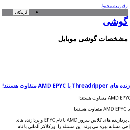
رفتن به محتوا
گزینگان
گوشی
مشخصات گوشی موبایل
AMD EP متفاوت هستند!
در شهریور ماه سال جاری، بدین مضمون که طراحی پردازنده های کلاس سرور AMD با نام EPYC و پردازنده های
 نام Threadripper، از یک طراحی مشابه بهره می برند. این مسئله را اورکلاکر آلمانی با نام