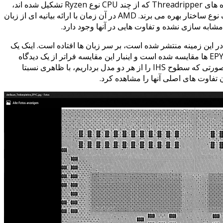
ده های
Threadripper که از چند CPU نوع Ryzen تشکیل شده اند،
مشابه پردازنده های EPYC سرور بوده و هر دو از یک نوع ساختار بهره می برند. AMD در آن زمان با ارائه بیانیه ای از زبان
der8 با موارد جدیدی که در این زمینه منتشر شده است، بر سر زبان ها افتاده است. اینک یک
پردازنده ی Threadripper 1900X با یک نمونه از EPYC ها مقایسه شده است و اینبار این مقایسه فراتر از یک دیدگاه
ساده در کالبدشکافی، با چشم غیر مسلح است. در صورتی که سطوح IHS را از هر دو مدل برداریم، با ظاهری نسبتا
تفاوت های اصلی آنها را مشاهده کرد.