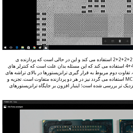
پردازنده ی EPYC از ساختار 4 تراشه (die) با آرایش 2+2+2+2 استفاده می کند و این در حالی است که پردازنده ی
Threadripper 1900X با دو تراشه die از ساختار 4+4 استفاده می کند که این مسئله بدان علت است که کنترلر های
 گرفته است. تفاوت دوم مربوط به قرار گیری ترانزیستورها در بالای تراشه های
است؛ همچنین نامگذاری PCB که در تولید یک برد MCM استفاده می گردد نیز در هر دو پردازنده متفاوت است. تجزیه و
دازنده با دوربین های X-Ray به طور نزدیک تر بررسی شده است؛ اینبار افزون بر جایگاه ترانزیستورهای