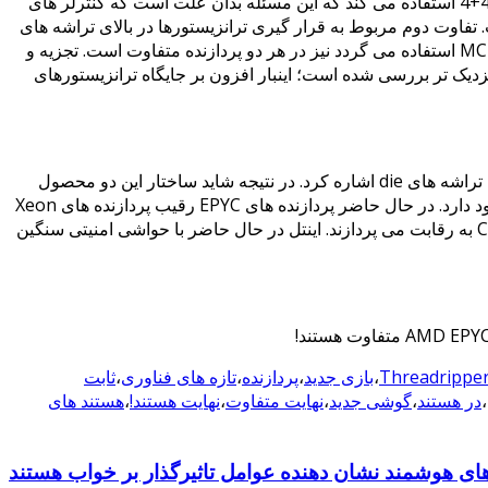
Threadripper 1900X با دو تراشه die از ساختار 4+4 استفاده می کند که این مسئله بدان علت است که کنترلر های
 گرفته است. تفاوت دوم مربوط به قرار گیری ترانزیستورها در بالای تراشه های
است؛ همچنین نامگذاری PCB که در تولید یک برد MCM استفاده می گردد نیز در هر دو پردازنده متفاوت است. تجزیه و
دازنده با دوربین های X-Ray به طور نزدیک تر بررسی شده است؛ اینبار افزون بر جایگاه ترانزیستورهای
به عنوان مثال می توان به پیوندهای CPU ها یا همان تراشه های die اشاره کرد. در نتیجه شاید ساختار این دو محصول
مشابه باشد، اما تفاوت هایی در ساختار فنی آنها وجود دارد. در حال حاضر پردازنده های EPYC رقیب پردازنده های Xeon
بوده و Threadripper ها نیز با پردازنده های Core-X به رقابت می پردازند. اینتل در حال حاضر با حواشی امنیتی سنگین
Threadrippe
،
بازی جدید
،
پردازنده
،
تازه های فناوری
،
ثابت
،
در هستند
،
گوشی جدید
،
نهایت متفاوت
،
نهایت هستند!
،
هستند های
های هوشمند نشان دهنده عوامل تاثیرگذار بر خواب هستند