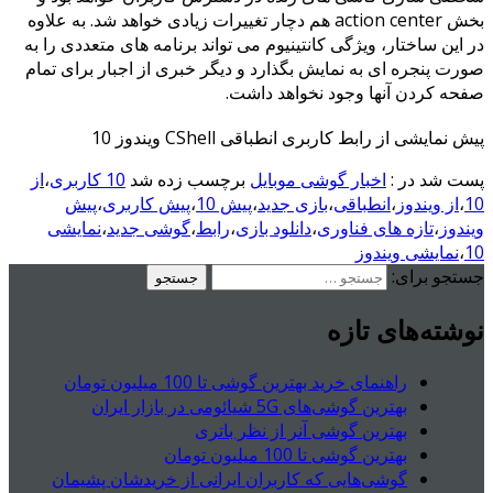
بخش action center هم دچار تغییرات زیادی خواهد شد. به علاوه
در این ساختار، ویژگی کانتینیوم می تواند برنامه های متعددی را به
صورت پنجره ای به نمایش بگذارد و دیگر خبری از اجبار برای تمام
صفحه کردن آنها وجود نخواهد داشت.
پیش نمایشی از رابط کاربری انطباقی CShell ویندوز 10
پست شد در :
اخبار گوشی موبایل
برچسب زده شد
10 کاربری
،
از
10
،
از ویندوز
،
انطباقی
،
بازی جدید
،
پیش 10
،
پیش کاربری
،
پیش
ویندوز
،
تازه های فناوری
،
دانلود بازی
،
رابط
،
گوشی جدید
،
نمایشی
10
،
نمایشی ویندوز
جستجو برای:
نوشته‌های تازه
راهنمای خرید بهترین گوشی تا 100 میلیون تومان
بهترین گوشی‌های 5G شیائومی در بازار ایران
بهترین گوشی آنر از نظر باتری
بهترین گوشی تا 100 میلیون تومان
گوشی‌هایی که کاربران ایرانی از خریدشان پشیمان