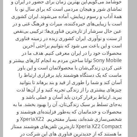
خوشامد می‌گویم.این بهترین زمان برای حضور در ایران و
تماشای شور و هیجان مردمی است که برای سال نو، با
همهٔ آداب و رسوم زیبایش، آماده‌ می‌شوند. ایران کشوری
است با زیبایی‌های خیره‌کننده، میراث و فرهنگ غنی و در
عین حال سرشار از تازه‌ترین فناوری‌ها؛ ترکیبی بی‌نقص
از سنت و نوآوری. ایران کشوری زبده در زمینه فناوری
است و این باعث می شود که بتوانیم براحتی آخرین
محصولات خود را در ایران معرفی کنیم. هدف ما در
Sony Mobile توانا ساختن مردم به انجام کارهای بیشتر و
غنی کردن زندگی‌شان با محصولاتمان است و این باور
ماست که یک دستگاه هوشمند باید برقراری ارتباط را
آسان کند و شما را طوری از قید و بند برهاند تا بتوانید
چیزهای بیشتری را از زندگی تجربه کنید و از آن‌ها لذت
ببرید. ارتباط برقرار کردن باید آسان و عملی باشد و
به‌جای تسلط بر سبک زندگی‌تان، آن را بهبود بخشد. ما به
محصولات و خدماتمان که به‌طور فزاینده‌ای هوشمند و
شخصی‌سازی شده‌اند، بسیار مفتخریم. Xperia XZ2 و
Xperia XZ2 Compact تازه‌ترین تلفن‌های هوشمند ممتاز
ما هستند که از جدیدترین فناوری های این شرکت در