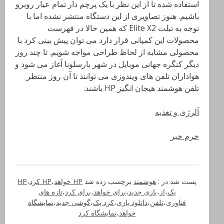
استفاده شده تا از این نظر با یک پرچم دار تمام عیار روبرو
باشیم. هنوز تصاویری از این دستگاه منتشر نشده اما با
توجه به تبلت Elite X2 که همین حالا در فهرست
محصولات این کمپانی قرار دارد می توان پیش بینی کرد با
محصولی مشابه از لحاظ طراحی مواجه شویم. تا چند روز
دیگر کنگره جهانی موبایل در شهر بارسلونا آغاز می شود و
هواداران تلفن های ویندوزی می توانند تا آن روز منتظر
تلفن هوشمند هیجان انگیز HP باشند.
آلرژی و تغذیه
خرم خبر
پست شد در :
هوشمند
برچسب زده شد
HP خواهد
،
HP کرد
،
HP
یک
،
از
،
بازی جدید
،
برای خواهد
،
برای کرد
،
تازه های
فناوری
،
تلفن
،
دانلود بازی
،
کرد یک
،
گوشی جدید
،
نمایشگاه
خواهد
،
نمایشگاه کرد