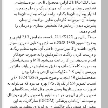
مدل 21HK512D اولین محصول ال‌جی در دسته‌بندی
تشخیص بیماری است که می‌تواند یک راه‌حل جامع در
اختیار بیمارستان‌ها بگذارد. راه‌حلی که بیمارستان‌ها به
وسیله آن می‌توانند کارهایی نظیر مراقبت از بیمار،
پذیرش، دیدن آزمایش‌ها، تشخیص بیماری و درمان را
انجام دهند.
دستگاه ال‌جی 21HK512D با صفحه‌نمایش 21.3 اینچی و
وضوح تصویر 1536 x 2048 سطح روشنایی تصویر بسیار
بالایی داشته و کالیبراسیون داخلی آن، نحوه تنظیم رنگ‌ها
و درست کردن رنگ‌های غیردقیق را به صورت خودکار
انجام می‌دهد. این کار باعث می‌شود MRI و سی‌تی‌اسکن
به صورت کاملا شفاف و دقیق به نمایش دربیایند. مانیتور
بررسی بالینی 1.3 مگاپیکسلی ال‌جی با دارا بودن
صفحه‌نمایش 19 اینچی، وضوح تصویر (1280 x 1024) و
نسبت تصویر 5:4 از یک پنل IPS بهره می‌برد که می‌تواند به
تجهیزات بیمارستان‌ها وصل شود. مثل تمام دستگاه‌های
تصویربرداری ال‌جی هر دو مانیتور با تصویربرداری دیجیتال
و سیستم ارتباطی پزشکی (DICOM) سازگارند. به این
معنی که طیف رنگ خاکستری به گونه‌ای تنظیم می‌شود