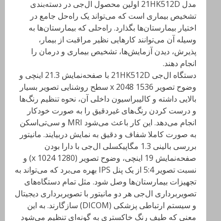
مدل 21HK512D اولین محصول ال‌جی در دسته‌بندی
تشخیص بیماری است که می‌تواند یک راه‌حل جامع در
اختیار بیمارستان‌ها بگذارد. راه‌حلی که بیمارستان‌ها به
وسیله آن می‌توانند کارهایی نظیر مراقبت از بیمار،
پذیرش، دیدن آزمایش‌ها، تشخیص بیماری و درمان را
انجام دهند.
دستگاه ال‌جی 21HK512D با صفحه‌نمایش 21.3 اینچی و
وضوح تصویر 1536 x 2048 سطح روشنایی تصویر بسیار
بالایی داشته و کالیبراسیون داخلی آن، نحوه تنظیم رنگ‌ها
و درست کردن رنگ‌های غیردقیق را به صورت خودکار
انجام می‌دهد. این کار باعث می‌شود MRI و سی‌تی‌اسکن
به صورت کاملا شفاف و دقیق به نمایش دربیایند. مانیتور
بررسی بالینی 1.3 مگاپیکسلی ال‌جی با دارا بودن
صفحه‌نمایش 19 اینچی، وضوح تصویر (1280 x 1024) و
نسبت تصویر 5:4 از یک پنل IPS بهره می‌برد که می‌تواند به
تجهیزات بیمارستان‌ها وصل شود. مثل تمام دستگاه‌های
تصویربرداری ال‌جی هر دو مانیتور با تصویربرداری دیجیتال
و سیستم ارتباطی پزشکی (DICOM) سازگارند. به این
معنی که طیف رنگ خاکستری به گونه‌ای تنظیم می‌شود