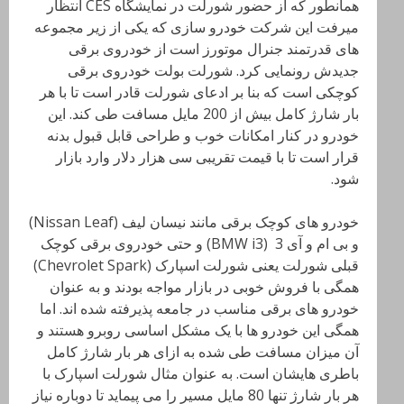
همانطور که از حضور شورلت در نمایشگاه CES انتظار
میرفت این شرکت خودرو سازی که یکی از زیر مجموعه
های قدرتمند جنرال موتورز است از خودروی برقی
جدیدش رونمایی کرد. شورلت بولت خودروی برقی
کوچکی است که بنا بر ادعای شورلت قادر است تا با هر
بار شارژ کامل بیش از 200 مایل مسافت طی کند. این
خودرو در کنار امکانات خوب و طراحی قابل قبول بدنه
قرار است تا با قیمت تقریبی سی هزار دلار وارد بازار
شود.
خودرو های کوچک برقی مانند نیسان لیف (Nissan Leaf)
و بی ام و آی 3 (BMW i3) و حتی خودروی برقی کوچک
قبلی شورلت یعنی شورلت اسپارک (Chevrolet Spark)
همگی با فروش خوبی در بازار مواجه بودند و به عنوان
خودرو های برقی مناسب در جامعه پذیرفته شده اند. اما
همگی این خودرو ها با یک مشکل اساسی روبرو هستند و
آن میزان مسافت طی شده به ازای هر بار شارژ کامل
باطری هایشان است. به عنوان مثال شورلت اسپارک با
هر بار شارژ تنها 80 مایل مسیر را می پیماید تا دوباره نیاز