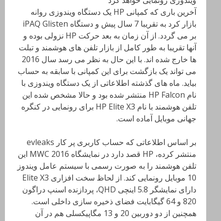
آخرین باری که کمپانی HP یک دستگاه ویندوزی روانه
بازار کرد به تقریبا 7 سال پیش و دستگاه iPAQ Glisten
بر می گردد. از آن زمان به بعد حرکت HP نزولی بوده و
آنها تقریبا به طور کامل از بازار تلفن های هوشمند و تبلت
ها خارج شده اند. با این حال به نظر می رسد سال 2016
می تواند یک بازگشت برای این کمپانی با سابقه به حساب
بیاید. ماه های گذشته اطلاعاتی از یک دستگاه ویندوزی با
نام HP Falcon منتشر شده بود و حالا مشخص شده این
تلفن هوشمند با نام HP Elite X3 برای رونمایی در کنگره
جهانی موبایل آماده است.
بر اساس اطلاعاتی که حساب کاربری پر کار evleaks
منتشر کرده، HP قصد دارد در نمایشگاه MWC 2016 این
تلفن هوشمند را به صورت رسمی با سیستم عامل ویندوز
10 موبایل رونمایی کند. از لحاظ سخت افزاری Elite X3
دارای نمایشگر 5.8 اینچی QHD، پردازنده اسنپ دراگون
820 و 64 گیگابایت فضای ذخیره سازی داخلی است.
همچنین از دو دوربین 20 و 13 مگاپیکسلی هم در آن