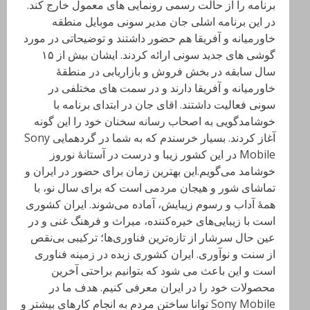
برنامه را از حالت رسمی رونمایی های معمول خارج کند.
در این برنامه اشلی جان مدیر سونی موبایل منطقه
خاورمیانه و آفریقا هم حضور داشتند و توضیحاتی در مورد
گوشی های جدید سونی ارائه کردند. ایشان بیش از ۱۵
سال سابقه در بخش فروش و بازاریابی در منطقهٔ
خاورمیانه و آفریقا دارند و در سمت های مختلفی در
سونی فعالیت داشتند. اقای جان در ابتدای برنامه با
خوشامدگویی به اصحاب رسانه سخنان خود را این گونه
آغاز کردند. بسیار خرسندم که به شما در گردهمایی Sony
Mobile در این کشور زیبا و درست در آستانهٔ نوروز
خوشامد می‌گویم.این بهترین زمان برای حضور در ایران و
تماشای شور و هیجان مردمی است که برای سال نو، با
همهٔ آداب و رسوم زیبایش، آماده‌ می‌شوند. ایران کشوری
است با زیبایی‌های خیره‌کننده، میراث و فرهنگ غنی و در
عین حال سرشار از تازه‌ترین فناوری‌ها؛ ترکیبی بی‌نقص
از سنت و نوآوری. ایران کشوری زبده در زمینه فناوری
است و این باعث می شود که بتوانیم براحتی آخرین
محصولات خود را در ایران معرفی کنیم. هدف ما در
Sony Mobile توانا ساختن مردم به انجام کارهای بیشتر و