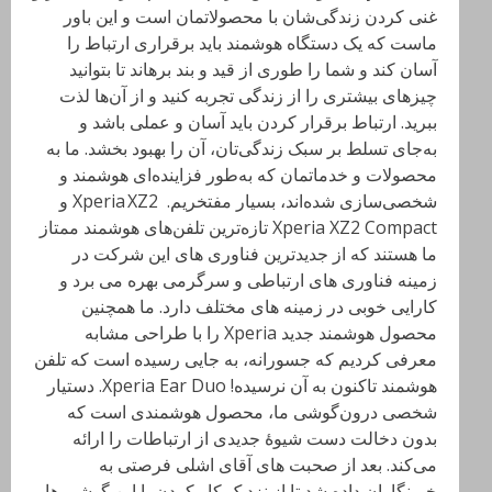
غنی کردن زندگی‌شان با محصولاتمان است و این باور
ماست که یک دستگاه هوشمند باید برقراری ارتباط را
آسان کند و شما را طوری از قید و بند برهاند تا بتوانید
چیزهای بیشتری را از زندگی تجربه کنید و از آن‌ها لذت
ببرید. ارتباط برقرار کردن باید آسان و عملی باشد و
به‌جای تسلط بر سبک زندگی‌تان، آن را بهبود بخشد. ما به
محصولات و خدماتمان که به‌طور فزاینده‌ای هوشمند و
شخصی‌سازی شده‌اند، بسیار مفتخریم. Xperia XZ2 و
Xperia XZ2 Compact تازه‌ترین تلفن‌های هوشمند ممتاز
ما هستند که از جدیدترین فناوری های این شرکت در
زمینه فناوری های ارتباطی و سرگرمی بهره می برد و
کارایی خوبی در زمینه های مختلف دارد. ما همچنین
محصول هوشمند جدید Xperia را با طراحی مشابه
معرفی کردیم که جسورانه، به جایی رسیده است که تلفن
هوشمند تاکنون به آن نرسیده! Xperia Ear Duo. دستیار
شخصی درون‌گوشی ما، محصول هوشمندی است که
بدون دخالت دست شیوهٔ جدیدی از ارتباطات را ارائه
می‌کند. بعد از صحبت های آقای اشلی فرصتی به
خبرنگاران داده شد تا از نزدیک کار کردن با این گوشی ها