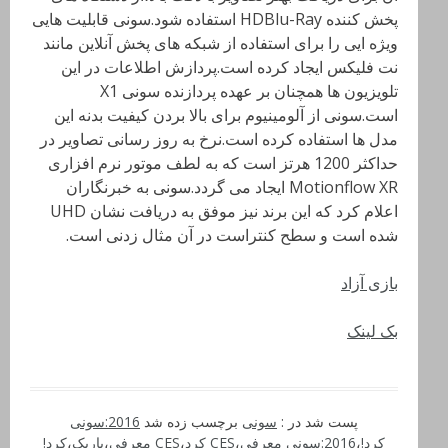
پخش کننده HDBlu-Ray استفاده شود.سونی قابلیت هایی
ویژه ایی را برای استفاده از شبکه های پخش آنلاین مانند
نت فلیکس ایجاد کرده است.پردازش اطلاعات در این
تلویزیون ها همچنان بر عهده پردازنده سونی X1
است.سونی از آلومینیوم برای بالا بردن کیفیت بدنه این
مدل ها استفاده کرده است.نرخ به روز رسانی تصاویر در
حداکثر 1200 هرتز است که به لطف موتور نرم افزاری
Motionflow XR ایجاد می گردد.سونی به خبرنگاران
اعلام کرد که این برند نیز موفق به دریافت نشان UHD
شده است و سطح کنتراست در آن مثال زدنی است.
بازی آزاد
بک لینک
پست شد در :
سونی
برچسب زده شد
2016:سونی
کرد!
،
2016:سونی معرفی
،
CES کرد
،
CES معرفی
،
باریک
،
کرد!