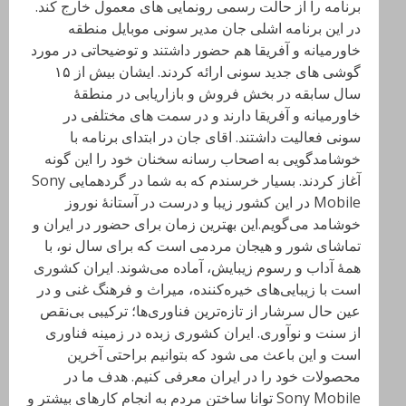
برنامه را از حالت رسمی رونمایی های معمول خارج کند.
در این برنامه اشلی جان مدیر سونی موبایل منطقه
خاورمیانه و آفریقا هم حضور داشتند و توضیحاتی در مورد
گوشی های جدید سونی ارائه کردند. ایشان بیش از ۱۵
سال سابقه در بخش فروش و بازاریابی در منطقهٔ
خاورمیانه و آفریقا دارند و در سمت های مختلفی در
سونی فعالیت داشتند. اقای جان در ابتدای برنامه با
خوشامدگویی به اصحاب رسانه سخنان خود را این گونه
آغاز کردند. بسیار خرسندم که به شما در گردهمایی Sony
Mobile در این کشور زیبا و درست در آستانهٔ نوروز
خوشامد می‌گویم.این بهترین زمان برای حضور در ایران و
تماشای شور و هیجان مردمی است که برای سال نو، با
همهٔ آداب و رسوم زیبایش، آماده‌ می‌شوند. ایران کشوری
است با زیبایی‌های خیره‌کننده، میراث و فرهنگ غنی و در
عین حال سرشار از تازه‌ترین فناوری‌ها؛ ترکیبی بی‌نقص
از سنت و نوآوری. ایران کشوری زبده در زمینه فناوری
است و این باعث می شود که بتوانیم براحتی آخرین
محصولات خود را در ایران معرفی کنیم. هدف ما در
Sony Mobile توانا ساختن مردم به انجام کارهای بیشتر و