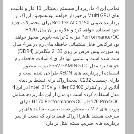
تمامی این 4 مادربرد از سیستم دیجیتالی 10 فاز و قابلیت
های Multi GPU برخوردار خواهند بود.همچنین ازراک از
پردازنده صوتی Realtek ALC1150 برای محصولات جدید
خود استفاده خواهد کرد و علاوه بر آن مدل H170
Performance/OC نیز به 2 تراشه بایوس مجهز خواهد
بود.فرکانس قابل پشتیبانی حافظه های رم در هر 4 مدل
به صورت پیش فرض بر روی 2133 مگاهرتز (DDR4)
ست شده است و تمامی آنها دارای 4 اسلات حافظه رم
خواهند بود.مدل E35V GAMING OC نیز به منظور
استفاده از پردازنده های XEON طراحی شده است و
دارای چیپست C232 است.ازراک برای تسلط بر دنیای
آنلاین،از دو کنترلر Killer E2400 و Intel i219V در این 4
مدل استفاده کرده است.دو مدل از این مادربردها،شامل
H170 Pro4/OC و H170 Performance/OC دارای
پورت های M.2 به منظور دست یابی به سالید های پر
سرعت هستند.ظاهرا ازراک قصد ندارد که دست از سر
پردازنده های ضریب بسته اینتل بر دارد!