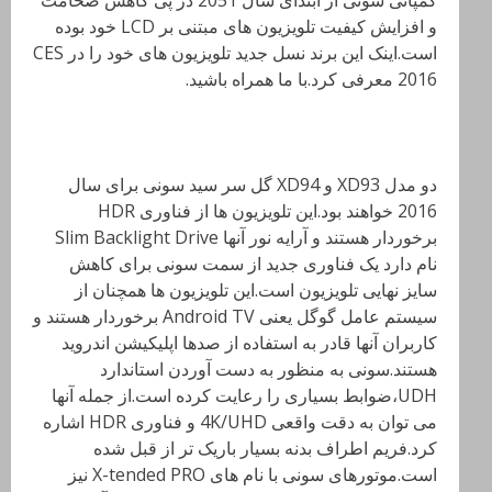
کمپانی سونی از ابتدای سال 2051 در پی کاهش ضخامت
و افزایش کیفیت تلویزیون های مبتنی بر LCD خود بوده
است.اینک این برند نسل جدید تلویزیون های خود را در CES
2016 معرفی کرد.با ما همراه باشید.
دو مدل XD93 و XD94 گل سر سید سونی برای سال
2016 خواهند بود.این تلویزیون ها از فناوری HDR
برخوردار هستند و آرایه نور آنها Slim Backlight Drive
نام دارد یک فناوری جدید از سمت سونی برای کاهش
سایز نهایی تلویزیون است.این تلویزیون ها همچنان از
سیستم عامل گوگل یعنی Android TV برخوردار هستند و
کاربران آنها قادر به استفاده از صدها اپلیکیشن اندروید
هستند.سونی به منظور به دست آوردن استاندارد
UDH،ضوابط بسیاری را رعایت کرده است.از جمله آنها
می توان به دقت واقعی 4K/UHD و فناوری HDR اشاره
کرد.فریم اطراف بدنه بسیار باریک تر از قبل شده
است.موتورهای سونی با نام های X-tended PRO نیز