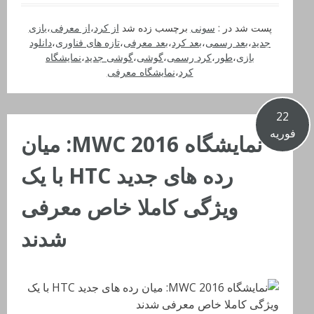
پست شد در :
سونی
برچسب زده شد
از کرد
،
از معرفی
،
بازی
جدید
،
بعد رسمی
،
بعد کرد
،
بعد معرفی
،
تازه های فناوری
،
دانلود
بازی
،
طور
،
کرد رسمی
،
گوشی
،
گوشی جدید
،
نمایشگاه
کرد
،
نمایشگاه معرفی
22
فوریه
نمایشگاه MWC 2016: میان
رده های جدید HTC با یک
ویژگی کاملا خاص معرفی
شدند