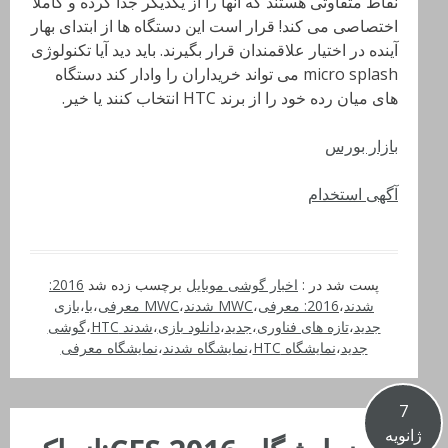
نقاط متفاوتی هستند که آنها را از یکدیگر جدا کرده و کاملا
اختصاصی می کند! قرار است این دستگاه ها از ابتدای بهار
آینده در اختیار علاقمندان قرار بگیرند. باید دید آیا تکنولوژی
micro splash می تواند خریداران را وادار کند دستگاه
های میان رده خود را از برند HTC انتخاب کنند یا خیر.
بازار بورس
آگهی استخدام
پست شد در :
اخبار گوشی موبایل
برچسب زده شد
2016:
شدند
،
2016: معرفی
،
MWC شدند
،
MWC معرفی
،
با
،
بازی
جدید
،
تازه های فناوری
،
جدید
،
دانلود بازی
،
شدند HTC
،
گوشی
جدید
،
نمایشگاه HTC
،
نمایشگاه شدند
،
نمایشگاه معرفی
7
ژانویه