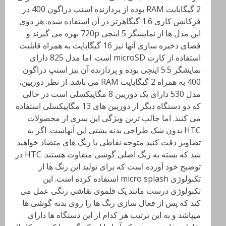
2 گیگابایت RAM بوده از پردازنده اسنپ دراگون 400 در
فرکانس کاری 1.6 گیگاهرتز در آن استفاده شده. هر دوی
این مدل ها از نمایشگر 5 اینچی 720p بهره می گیرند و
فضای ذخیره سازی آنها نیز 16 گیگابایت به همراه قابلیت
استفاده از کارت microSD است. اما مدل 825 دارای
نمایشگر 5.5 اینچی بوده و پردازنده آن نیز اسنپ دراگون
400 به همراه 2 گیگابایت RAM می باشد. از نظر دوربین،
مدل 530 دارای یک دوربین 8 مگاپیکسلی است در حالی
که دو دستگاه دیگر از دوربین های 13 مگاپیکسلی استفاده
می کنند. اما جالب ترین ویژگی این سری از محصولات
HTC بدون شک طراحی بدنه پشتی این آنهاست. اگر به
تصاویر دقت کنید متوجه نقاطی با رنگ های متضاد خواهید
شد که بسته به رنگ اصلی گوشی متفاوت هستند. HTC در
توضیح خود آورده است که برای تولید این رنگ ها از
تکنولوژی micro splash استفاده کرده است. این
تکنولوژی درست مانند یک قلموی نقاشی رنگی عمل می
کند که پس از فعال سازی رنگ ها را روی بدنه گوشی ها
میپاشد و به این ترتیب هر کدام از این دستگاه ها دارای