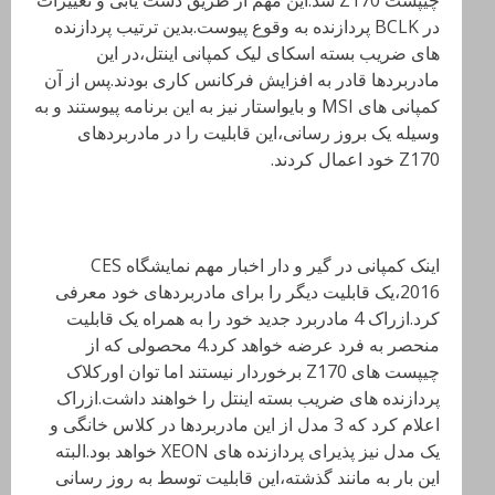
چیپست Z170 شد.این مهم از طریق دست یابی و تغییرات
در BCLK پردازنده به وقوع پیوست.بدین ترتیب پردازنده
های ضریب بسته اسکای لیک کمپانی اینتل،در این
مادربردها قادر به افزایش فرکانس کاری بودند.پس از آن
کمپانی های MSI و بایواستار نیز به این برنامه پیوستند و به
وسیله یک بروز رسانی،این قابلیت را در مادربردهای
Z170 خود اعمال کردند.
اینک کمپانی در گیر و دار اخبار مهم نمایشگاه CES
2016،یک قابلیت دیگر را برای مادربردهای خود معرفی
کرد.ازراک 4 مادربرد جدید خود را به همراه یک قابلیت
منحصر به فرد عرضه خواهد کرد.4 محصولی که از
چیپست های Z170 برخوردار نیستند اما توان اورکلاک
پردازنده های ضریب بسته اینتل را خواهند داشت.ازراک
اعلام کرد که 3 مدل از این مادربردها در کلاس خانگی و
یک مدل نیز پذیرای پردازنده های XEON خواهد بود.البته
این بار به مانند گذشته،این قابلیت توسط به روز رسانی