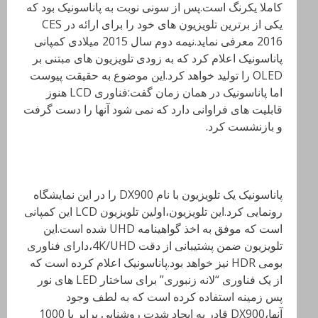
کاملا یکرنگ است.پس از سونی نوبت به پاناسونیک بود که
یکی از برترین تلویزیون های خود را برای ارائه در CES
2016 معرفی نماید.نیمه دوم سال 2015 میلادی کمپانی
پاناسونیک اعلام کرد که به زودی تلویزیون های مبتنی بر
OLED را تولید خواهد کرد.این موضوع به حقیقت پیوست
اما پاناسونیک در همان زمان گفت:فناوری LCD هنوز
قابلیت های فراوانی دارد که نمی شود آنها را دست گرفت
و بازنشست کرد.
پاناسونیک یک تلویزیون با نام DX900 را در این نمایشگاه
رونمایی کرد.این تلویزیون،اولین تلویزیون LCD این کمپانی
است که موفق به اخذ گواهینامه UHD شده است.این
تلویزیون ضمن پشتیبانی از دقت 4K/UHD،دارای فناوری
بومی HDR نیز خواهد بود.پاناسونیک اعلام کرده است که
از یک فناوری “لانه زنبوری” برای ساختار LED های نور
پس زمینه استفاده کرده است که به لطف وجود
آنها،DX900 قادر به ایجاد شدت روشنایی برابر با 1000