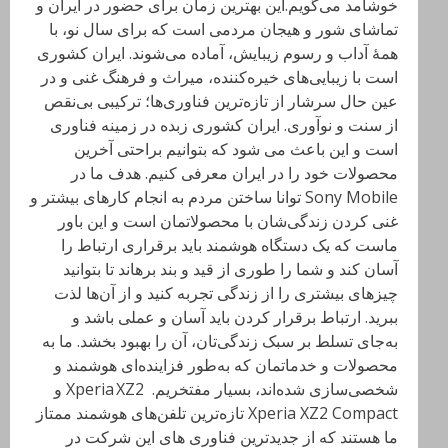
خوشامد می‌گویم.این بهترین زمان برای حضور در ایران و
تماشای شور و هیجان مردمی است که برای سال نو، با
همهٔ آداب و رسوم زیبایش، آماده‌ می‌شوند. ایران کشوری
است با زیبایی‌های خیره‌کننده، میراث و فرهنگ غنی و در
عین حال سرشار از تازه‌ترین فناوری‌ها؛ ترکیبی بی‌نقص
از سنت و نوآوری. ایران کشوری زبده در زمینه فناوری
است و این باعث می شود که بتوانیم براحتی آخرین
محصولات خود را در ایران معرفی کنیم. هدف ما در
Sony Mobile توانا ساختن مردم به انجام کارهای بیشتر و
غنی کردن زندگی‌شان با محصولاتمان است و این باور
ماست که یک دستگاه هوشمند باید برقراری ارتباط را
آسان کند و شما را طوری از قید و بند برهاند تا بتوانید
چیزهای بیشتری را از زندگی تجربه کنید و از آن‌ها لذت
ببرید. ارتباط برقرار کردن باید آسان و عملی باشد و
به‌جای تسلط بر سبک زندگی‌تان، آن را بهبود بخشد. ما به
محصولات و خدماتمان که به‌طور فزاینده‌ای هوشمند و
شخصی‌سازی شده‌اند، بسیار مفتخریم. Xperia XZ2 و
Xperia XZ2 Compact تازه‌ترین تلفن‌های هوشمند ممتاز
ما هستند که از جدیدترین فناوری های این شرکت در