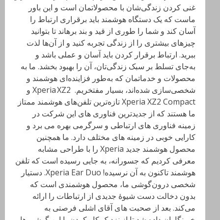
غنی کردن زندگی‌شان با محصولاتمان است و این باور
ماست که یک دستگاه هوشمند باید برقراری ارتباط را
آسان کند و شما را طوری از قید و بند برهاند تا بتوانید
چیزهای بیشتری را از زندگی تجربه کنید و از آن‌ها لذت
ببرید. ارتباط برقرار کردن باید آسان و عملی باشد و
به‌جای تسلط بر سبک زندگی‌تان، آن را بهبود بخشد. ما به
محصولات و خدماتمان که به‌طور فزاینده‌ای هوشمند و
شخصی‌سازی شده‌اند، بسیار مفتخریم. Xperia XZ2 و
Xperia XZ2 Compact تازه‌ترین تلفن‌های هوشمند ممتاز
ما هستند که از جدیدترین فناوری های این شرکت در
زمینه فناوری های ارتباطی و سرگرمی بهره می برد و
کارایی خوبی در زمینه های مختلف دارد. ما همچنین
محصول هوشمند جدید Xperia را با طراحی مشابه
معرفی کردیم که جسورانه، به جایی رسیده است که تلفن
هوشمند تاکنون به آن نرسیده! Xperia Ear Duo. دستیار
شخصی درون‌گوشی ما، محصول هوشمندی است که
بدون دخالت دست شیوهٔ جدیدی از ارتباطات را ارائه
می‌کند. بعد از صحبت های آقای اشلی فرصتی به
خبرنگاران داده شد تا از نزدیک کار کردن با این گوشی ها