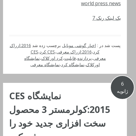
world press news
بک لینک رنک 7
پست شد در :
اخبار گوشی موبایل
برچسب زده شد
2016:ازراک
کرد
،
2016:ازراک معرفی
،
CES کرد
،
CES
معرفی
،
پردازنده
،
قابلیت
،
کرد اورکلاک
،
نمایشگاه
اورکلاک
،
نمایشگاه کرد
،
نمایشگاه معرفی
6
ژانویه
نمایشگاه CES
2015:کولرمستر 3 محصول
سخت افزاری جدید خود را