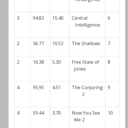
3
94.82
15.40
Central
6
Intelligence
2
36.77
10.52
The Shallows
7
2
16.38
5.30
Free State of
8
Jones
4
95.95
4.51
The Conjuring
9
2
4
59.44
3.70
Now You See
10
Me 2