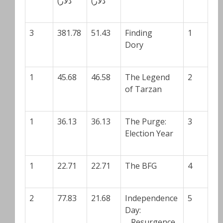
دلار)
دلار)
3
381.78
51.43
Finding
1
Dory
1
45.68
46.58
The Legend
2
of Tarzan
1
36.13
36.13
The Purge:
3
Election Year
1
22.71
22.71
The BFG
4
2
77.83
21.68
Independence
5
Day:
Resurgence