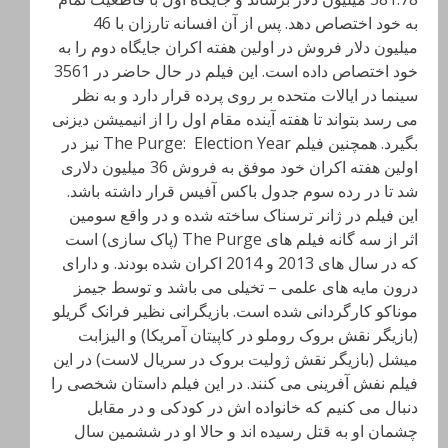
به خود اختصاص دهد. پس از آن افسانه تارزان با 46
میلیون دلار فروش در اولین هفته اکران جایگاه دوم را به
خود اختصاص داده است. این فیلم در حال حاضر در 3561
سینما در ایالات متحده بر روی پرده قرار دارد و به نظر
می رسد بتواند تا هفته آینده مقام اول را از انیمیشن دیزنی
بگیرد. همچنین فیلم The Purge: Election Year نیز در
اولین هفته اکران خود موفق به فروش 36 میلیون دلاری
شد تا در رده سوم جدول باکس آفیس قرار داشته باشد.
این فیلم در ژانر ترسناک ساخته شده و در واقع سومین
اثر از سه گانه فیلم های The Purge
(پاک سازی) است
که در سال های 2013 و 2014 اکران شده بودند. و دارای
درون مایه های علمی
– تخیلی می باشد و توسط جیمز
موناکو کارگردانی شده است. بازیگرانی نظیر فرانک گریلو
(بازیگر نقش بروک روملو در کاپیتان آمریکا) و الیزابت
میشل (بازیگر نقش ژولیت بروک در سریال لاست) در این
فیلم نفش آفرینی می کنند. در این فیلم داستان شخصی را
دنبال می کنیم که خانواده اش در کودکی و در مقابل
چشمان او به قتل رسیده اند و حالا او در ششمین سال