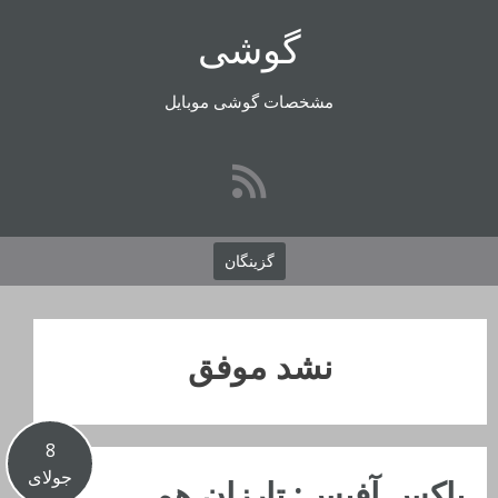
رفتن
گوشی
به
محتوا
مشخصات گوشی موبایل
گزینگان
نشد موفق
8
جولای
باکس آفیس: تارزان هم