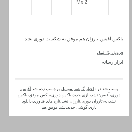
Me 2
باکس آفیس: تارزان هم موفق به شکست دوری نشد
فروش بک لینک
ابزار رسانه
پست شد در :
اخبار گوشی موبایل
برچسب زده شد
آفیس:
دوری
،
آفیس: نشد
،
بازی جدید
،
باکس دوری
،
باکس موفق
،
باکس
نشد
،
به
،
تارزان دوری
،
تارزان نشد
،
تازه های فناوری
،
دانلود
بازی
،
گوشی جدید
،
نشد موفق
،
هم