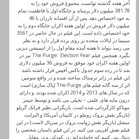
آخر هفته گذشته توانست مجموع فروش خود را به
381.78 میلیون دلار برساند و جایگاه اول با قاطعیت تمام
به خود اختصاص دهد. پس از آن افسانه تارزان با 46
میلیون دلار فروش در اولین هفته اکران جایگاه دوم را به
خود اختصاص داده است. این فیلم در حال حاضر در 3561
سینما در ایالات متحده بر روی پرده قرار دارد و به نظر
می رسد بتواند تا هفته آینده مقام اول را از انیمیشن دیزنی
بگیرد. همچنین فیلم The Purge: Election Year نیز در
اولین هفته اکران خود موفق به فروش 36 میلیون دلاری
شد تا در رده سوم جدول باکس آفیس قرار داشته باشد.
این فیلم در ژانر ترسناک ساخته شده و در واقع سومین
اثر از سه گانه فیلم های The Purge
(پاک سازی) است
که در سال های 2013 و 2014 اکران شده بودند. و دارای
درون مایه های علمی
– تخیلی می باشد و توسط جیمز
موناکو کارگردانی شده است. بازیگرانی نظیر فرانک گریلو
(بازیگر نقش بروک روملو در کاپیتان آمریکا) و الیزابت
میشل (بازیگر نقش ژولیت بروک در سریال لاست) در این
فیلم نفش آفرینی می کنند. در این فیلم داستان شخصی را
دنبال می کنیم که خانواده اش در کودکی و در مقابل