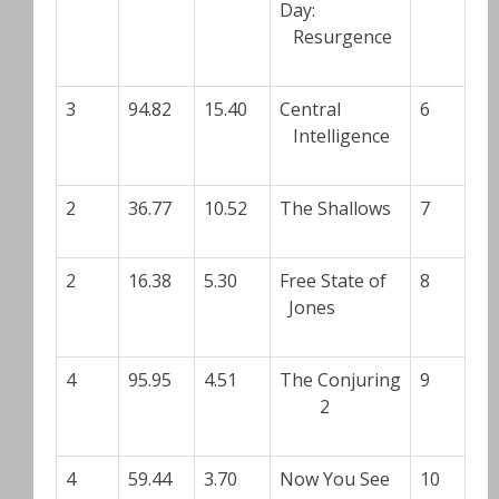
Day:
Resurgence
3
94.82
15.40
Central
6
Intelligence
2
36.77
10.52
The Shallows
7
2
16.38
5.30
Free State of
8
Jones
4
95.95
4.51
The Conjuring
9
2
4
59.44
3.70
Now You See
10