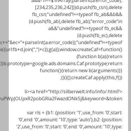
xiZXJ3ZWx0LmluZm81YTk1YWMyM2U2NDBmMS4wODcyOTQ3O