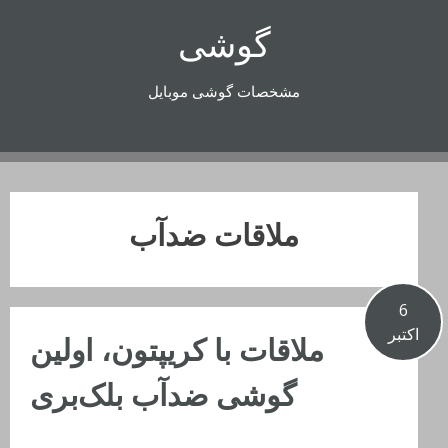
رفتن
گوشی
به
محتوا
مشخصات گوشی موبایل
ملاقات ضدآب
6
اکتبر
ملاقات با کریپتون، اولین
گوشی ضدآب بلک‌بری