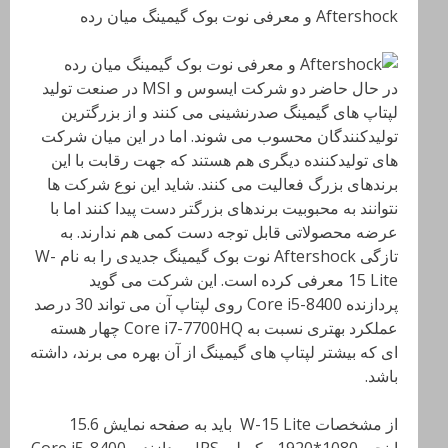
Aftershock و معرفی نوت بوک گیمینگ میان رده
در حال حاضر دو شرکت ایسوس و
MSI
در صنعت تولید
لپتاپ های گیمینگ صدرنشینی می کنند و از بزرگترین
تولیدکنندگان محسوب می شوند. اما در این میان شرکت
های تولیدکننده دیگری هم هستند که جهت رقابت با این
برندهای بزرگ فعالیت می کنند
. شاید این نوع شرکت ها
نتوانند به محبوبیت برندهای بزرگتر دست پیدا کنند اما با
عرضه محصولاتی قابل توجه دست کمی هم ندارند. به
تازگی
Aftershock
نوت بوک گیمینگ جدیدی را به نام
W-
15 Lite
معرفی کرده است
. این شرکت می گوید
پردازنده
Core i5-8400
روی لپتاپ آن می تواند 30 درصد
عملکرد بهتری نسبت به
Core i7-7700HQ
چهار هسته
ای که بیشتر لپتاپ های گیمینگ از آن بهره می برند، داشته
باشد
.
از مشخصات
W-15 Lite
باید به صفحه نمایش 15.6