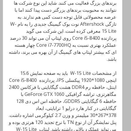
برندهای بزرگ فعالیت می کنند
. شاید این نوع شرکت ها
نتوانند به محبوبیت برندهای بزرگتر دست پیدا کنند اما با
عرضه محصولاتی قابل توجه دست کمی هم ندارند. به
تازگی
Aftershock
نوت بوک گیمینگ جدیدی را به نام
W-
15 Lite
معرفی کرده است
. این شرکت می گوید
پردازنده
Core i5-8400
روی لپتاپ آن می تواند 30 درصد
عملکرد بهتری نسبت به
Core i7-7700HQ
چهار هسته
ای که بیشتر لپتاپ های گیمینگ از آن بهره می برند، داشته
باشد
.
از مشخصات
W-15 Lite
باید به صفحه نمایش 15.6
اینچی 1080*1920 پیکسلی
IPS
، پردازنده
Core i5-8400
اینتل، حافظه رم
DDR4
هشت گیگابایتی با فرکانس 2400
مگاهرتزی، تراشه گرافیکی
GeForce GTX 1060
با
حافظه 6 گیگابایتی
GDDR5
، حافظه اس اس دی 128
گیگابایتی در کنار هارد درایو 1 ترابایتی، ابعاد
378*267*30 میلیمتر و وزن 2.7 کیلوگرمی اشاره داشت
.
پنل نمایشگر آن از نوع
TN
با نرخ تجدید 120 هرتزی بوده و
می تواند عملکرد بالایی داشته باشد. لپتاپ
W-15 Lite