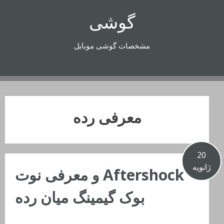
رفتن
گوشی
به
محتوا
مشخصات گوشی موبایل
معرفی رده
20
ژانویه
Aftershock و معرفی نوت
بوک گیمینگ میان رده