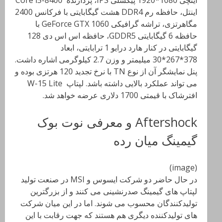
اینچی 1080*1920 پیکسلی
IPS
، پردازنده
Core i5-8400
اینتل، حافظه رم
DDR4
هشت گیگابایتی با فرکانس 2400
مگاهرتزی، تراشه گرافیکی
GeForce GTX 1060
با
حافظه 6 گیگابایتی
GDDR5
، حافظه اس اس دی 128
گیگابایتی در کنار هارد درایو 1 ترابایتی، ابعاد
378*267*30 میلیمتر و وزن 2.7 کیلوگرمی اشاره داشت
.
پنل نمایشگر آن از نوع
TN
با نرخ تجدید 120 هرتزی بوده و
می تواند عملکرد بالایی داشته باشد. لپتاپ
W-15 Lite
افترشاک با قیمتی 1700 دلاری عرضه خواهد شد
.
Aftershock و معرفی نوت بوک
گیمینگ میان رده
(image)
در حال حاضر دو شرکت ایسوس و
MSI
در صنعت تولید
لپتاپ های گیمینگ صدرنشینی می کنند و از بزرگترین
تولیدکنندگان محسوب می شوند. اما در این میان شرکت
های تولیدکننده دیگری هم هستند که جهت رقابت با این