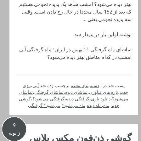
بهتر دیده می‌شود؟ امشب شاهد یک پدیده نجومی هستیم
که بعد از 152 سال مجددا در حال رخ دادن است. وقتی
سه پدیده نجومی یعنی …
نوشته اولین بار در پدیدار شد.
تماشای ماه گرفتگی 11 بهمن در ایران؛ ماه گرفتگی آبی
امشب در کدام مناطق بهتر دیده می‌شود؟
پست شد در :
دسته‌بندی نشده
برچسب زده شد
آبی
،
بازی
جدید
،
تازه های فناوری
،
تماشای دیده
،
تماشای گرفتگی
،
تماشای
می‌شود؟
،
دانلود بازی
،
گرفتگی دیده
،
گرفتگی می‌شود؟
،
گوشی
جدید
،
ماه
،
ماه دیده
،
ماه می‌شود؟
،
می‌شود؟ گرفتگی
9
ژانویه
گوشی ذن‌فون مکس پلاس