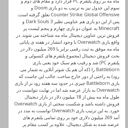
ماه مه بر روی پلتفرم
PC قرار دارد و مقام های دوم و
سوم این جدول نیز به ترتیب به دو بازی Doom و
Counter Strike: Global Offensive تعلق گرفته است.
پس از این دو بازی هم عناوینی نظیر Dark Souls 3 و
Minecraft به عنوان دو بازی چهارم و پنجم لیست پر
فروش ترین عناوین دیجیتال ماه مه شناخته می شوند. در
واقع بازی Overwatch با وجود انتشار در هفته ی پایانی
ماه مه موفق به ثبت رقمی برابر با 269 میلیون دلار در
بحث فروش دیجیتال (مجموع پلتفرم های کنسولی و
پلتفرم PC) شد و رقیب هم سبک خود یعنی بازی
Battleborn را (که آن هم یک شوتر آنلاین به شمار می
رود) به راحتی از دور خارج ساخت. جالب این جاست که
بازی Battleborn
چیزی در حدود سه هفته زود تر از بازی
Overwatch به بازار عرضه شد اما در نهایت نتوانست در
طول ماه مه بیش از 18 میلیون دلار در بازار دیجیتال
فروش داشته باشد و شکست سختی از بازی Overwatch
خورد. به این ترتیب بازی Overwatch توانست به مدد در
آمد 269 میلیون دلاری خود بر روی تمامی پلتفرم های
عرضه شده به شکل دیجیتال، علاوه بر کسب مقام پر