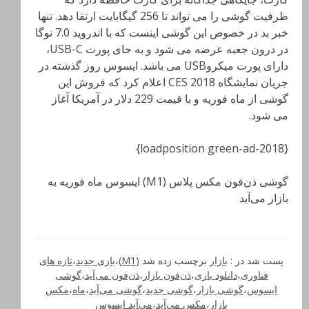
ظرفیت گوشی را می تواند تا 256 گیگابایت ارتقا دهد. تنها
خبر بد در خصوص این گوشی اینست که با اندروید 7.0 نوگا
در درون جعبه عرضه می شود و به جای پورت USB-C،
دارای پورت میکروUSB می باشد. ایسوس روز گذشته در
جریان نمایشگاه CES 2018 اعلام کرد که فروش این
گوشی از ماه فوریه و با قیمت 229 دلار در آمریکا آغاز
می شود.
{loadposition green-ad-2018}
گوشی ذن‌فون مکس پلاس (M1) ایسوس ماه فوریه به
بازار می‌آید
پست شد در :
بازار
برچسب زده شد
(M1)
،
بازی جدید
،
تازه های
فناوری
،
دانلود بازی
،
ذن‌فون بازار
،
ذن‌فون می‌آید
،
گوشی
ایسوس
،
گوشی بازار
،
گوشی جدید
،
گوشی می‌آید
،
ماه
،
مکس
بازار
،
مکس می‌آید
،
می‌آید ایسوس