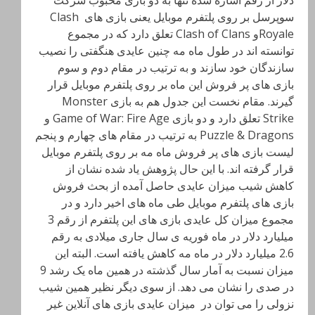
دلار از رقم اشاره شده تنها به دو بازی محبوب شرکت
سوپرسل بر روی پلتفرم موبایل یعنی بازی های Clash
Royaleو Clash of Clans تعلق دارد که در مجموع
توانسته اند در طول ماه مه چنین عایدی هنگفتی را نصیب
سازندگان خود سازند و به ترتیب در مقام دوم و سوم
بازی های پر فروش این ماه بر روی پلتفرم موبایل قرار
گیرند. مقام نخست این جدول هم به بازی Monster
Strike تعلق دارد و دو بازی Game of War: Fire Age و
Puzzle & Dragons به ترتیب در مقام های چهارم و پنجم
لیست بازی های پر فروش ماه مه بر روی پلتفرم موبایل
قرار گرفته اند. با این حال پژوهش یاد شده نشان از
کاهش شیب میزان عایدی حاصل آمده از بحث فروش
بازی های پلتفرم موبایل طی ماه های اخیر دارد و در
مجموع میزان کل عایدی بازی های این پلتفرم از رقم 3
میلیارد دلار در ماه فوریه ی سال جاری میلادی به رقم
2.6 میلیارد دلار در ماه مه کاهش یافته است. البته این
میزان نسبت به آمار سال گذشته در همین ماه یک رشد 9
در صدی را نشان می دهد. از سوی دیگر نظیر همین شیب
نزولی را می توان در میزان عایدی بازی های آنلاین غیر