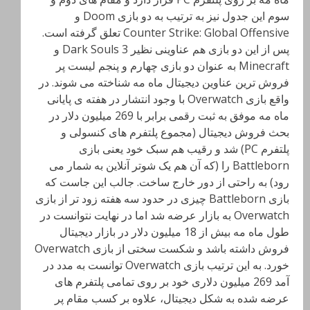
سوم این جدول نیز به ترتیب به دو بازی Doom و
Counter Strike: Global Offensive تعلق گرفته است.
پس از این دو بازی هم عناوینی نظیر Dark Souls 3 و
Minecraft به عنوان دو بازی چهارم و پنجم لیست پر
فروش ترین عناوین دیجیتال ماه مه شناخته می شوند. در
واقع بازی Overwatch با وجود انتشار در هفته ی پایانی
ماه مه موفق به ثبت رقمی برابر با 269 میلیون دلار در
بحث فروش دیجیتال (مجموع پلتفرم های کنسولی و
پلتفرم PC) شد و رقیب هم سبک خود یعنی بازی
Battleborn را (که آن هم یک شوتر آنلاین به شمار می
رود) به راحتی از دور خارج ساخت. جالب این جاست که
بازی Battleborn
چیزی در حدود سه هفته زود تر از بازی
Overwatch به بازار عرضه شد اما در نهایت نتوانست در
طول ماه مه بیش از 18 میلیون دلار در بازار دیجیتال
فروش داشته باشد و شکست سختی از بازی Overwatch
خورد. به این ترتیب بازی Overwatch توانست به مدد در
آمد 269 میلیون دلاری خود بر روی تمامی پلتفرم های
عرضه شده به شکل دیجیتال، علاوه بر کسب مقام پر