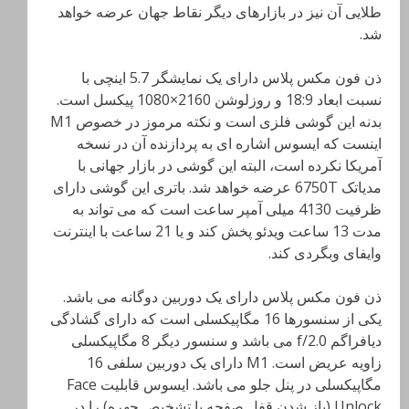
طلایی آن نیز در بازارهای دیگر نقاط جهان عرضه خواهد
شد.
ذن فون مکس پلاس دارای یک نمایشگر 5.7 اینچی با
نسبت ابعاد 18:9 و روزلوشن 2160×1080 پیکسل است.
بدنه این گوشی فلزی است و نکته مرموز در خصوص M1
اینست که ایسوس اشاره ای به پردازنده آن در نسخه
آمریکا نکرده است، البته این گوشی در بازار جهانی با
مدیاتک 6750T عرضه خواهد شد. باتری این گوشی دارای
ظرفیت 4130 میلی آمپر ساعت است که می تواند به
مدت 13 ساعت ویدئو پخش کند و یا 21 ساعت با اینترنت
وایفای وبگردی کند.
ذن فون مکس پلاس دارای یک دوربین دوگانه می باشد.
یکی از سنسورها 16 مگاپیکسلی است که دارای گشادگی
دیافراگم f/2.0 می باشد و سنسور دیگر 8 مگاپیکسلی
زاویه عریض است. M1 دارای یک دوربین سلفی 16
مگاپیکسلی در پنل جلو می باشد. ایسوس قابلیت Face
Unlock (باز شدن قفل صفحه با تشخیص چهره) را در