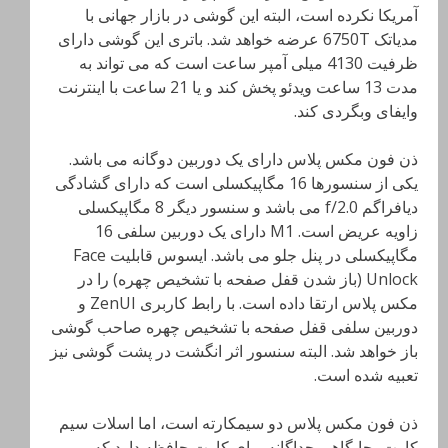
آمریکا نکرده است، البته این گوشی در بازار جهانی با
مدیاتک 6750T عرضه خواهد شد. باتری این گوشی دارای
ظرفیت 4130 میلی آمپر ساعت است که می تواند به
مدت 13 ساعت ویدئو پخش کند و یا 21 ساعت با اینترنت
وایفای وبگردی کند.
ذن فون مکس پلاس دارای یک دوربین دوگانه می باشد.
یکی از سنسورها 16 مگاپیکسلی است که دارای گشادگی
دیافراگم f/2.0 می باشد و سنسور دیگر 8 مگاپیکسلی
زاویه عریض است. M1 دارای یک دوربین سلفی 16
مگاپیکسلی در پنل جلو می باشد. ایسوس قابلیت Face
Unlock (باز شدن قفل صفحه با تشخیص چهره) را در
مکس پلاس ارتقا داده است. با رابط کاربری ZenUI و
دوربین سلفی قفل صفحه با تشخیص چهره صاحب گوشی
باز خواهد شد. البته سنسور اثر انگشت در پشت گوشی نیز
تعبیه شده است.
ذن فون مکس پلاس دو سیمکارته است، اما اسلات سیم
کارت، جایگاهی جداگانه برای کارت حافظه دارد که