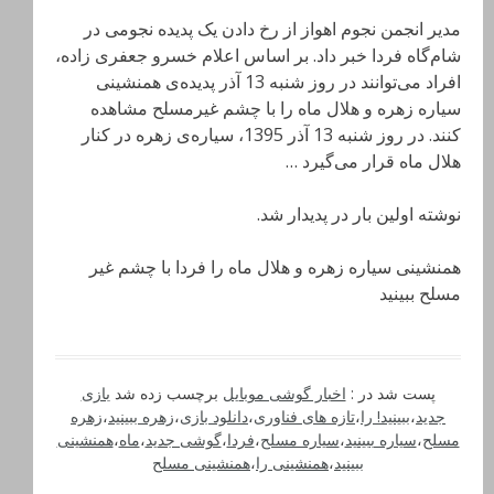
مدیر انجمن نجوم اهواز از رخ دادن یک پدیده نجومی در
شام‌گاه فردا خبر داد. بر اساس اعلام خسرو جعفری زاده،
افراد می‌توانند در روز شنبه 13 آذر پدیده‌ی همنشینی
سیاره زهره و هلال ماه را با چشم غیرمسلح مشاهده
کنند. در روز شنبه 13 آذر 1395، سیاره‌ی زهره در کنار
هلال ماه قرار می‌گیرد …
نوشته اولین بار در پدیدار شد.
همنشینی سیاره زهره و هلال ماه را فردا با چشم غیر
مسلح ببینید
پست شد در :
اخبار گوشی موبایل
برچسب زده شد
بازی
جدید
،
ببینید! را
،
تازه های فناوری
،
دانلود بازی
،
زهره ببینید
،
زهره
مسلح
،
سیاره ببینید
،
سیاره مسلح
،
فردا
،
گوشی جدید
،
ماه
،
همنشینی
ببینید
،
همنشینی را
،
همنشینی مسلح