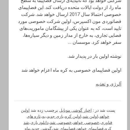
شرکتی خواهد بود که تائیدیه‌ی ارسال فضاپیما به سطح
ماه را، از دولت ایالات متحده دریافت کند. این فضاپیمای
خصوصی احتمالا سال 2017 ارسال خواهد شد. شرکت
فضانوردی مون اکسپرس، اولین شرکت خصوصی مورد
تایید است، که به عنوان یکی از پیشگامان ماموریت‌های
فضایی تجاری، به خارج از مدار زمین و دیگر سیاره‌ها،
سفر خواهد کرد. موسسان …
نوشته اولین بار در پدیدار شد.
اولین فضاپیمای خصوصی به کره ماه اعزام خواهد شد
آلرژی و تغذیه
پست شد در :
اخبار گوشی موبایل
برچسب زده شد
اولین
خواهد
،
اولین شد
،
اولین کره
،
بازی جدید
،
به
،
تازه های
فناوری
،
خصوصی خواهد
،
خصوصی شد
،
دانلود بازی
،
شد
کره
،
فضاپیمای خواهد
،
فضاپیمای شد
،
گوشی جدید
،
ماه