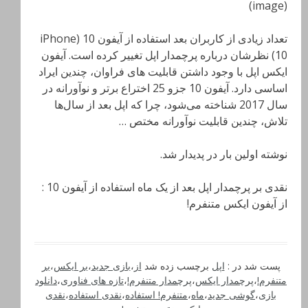
(image)
تعداد زیادی از کاربران بعد استفاده از آیفون 10 (iPhone
10) نظرشان درباره پرچمدار اپل تغییر کرده است. آیفون
ایکس اپل با وجود داشتن قابلیت های فراوان، چندین ایراد
اساسی دارد. آیفون 10 جزو 25 اختراع برتر و نوآورانه در
سال 2017 شناخته می‌شود، چرا که اپل بعد از سال‌ها
تلاش، چندین قابلیت نوآورانه مختص …
نوشته اولین بار در پدیدار شد.
نقدی بر پرچمدار اپل بعد از یک ماه استفاده از آیفون 10 :
از آیفون ایکس متنفرم!
پست شد در :
اپل
برچسب زده شد
از
،
بازی جدید
،
بر ایکس
،
بر
متنفرم!
،
پرچمدار ایکس
،
پرچمدار متنفرم!
،
تازه های فناوری
،
دانلود
بازی
،
گوشی جدید
،
ماه
،
متنفرم! استفاده
،
نقدی استفاده
،
نقدی