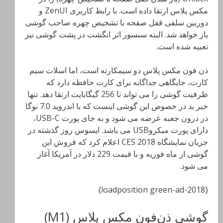
مکس پلاس ارتقا داده است. با رابط کاربری ZenUI و
دوربین سلفی قفل صفحه با تشخیص چهره صاحب گوشی
باز خواهد شد. البته سنسور اثر انگشت در پشت گوشی نیز
تعبیه شده است.
ذن فون مکس پلاس دو سیمکارته است، اما اسلات سیم
کارت، جایگاهی جداگانه برای کارت حافظه دارد که
ظرفیت گوشی را می تواند تا 256 گیگابایت ارتقا دهد. تنها
خبر بد در خصوص این گوشی اینست که با اندروید 7.0 نوگا
در درون جعبه عرضه می شود و به جای پورت USB-C،
دارای پورت میکروUSB می باشد. ایسوس روز گذشته در
جریان نمایشگاه CES 2018 اعلام کرد که فروش این
گوشی از ماه فوریه و با قیمت 229 دلار در آمریکا آغاز
می شود.
{loadposition green-ad-2018}
گوشی ذن‌فون مکس پلاس (M1)