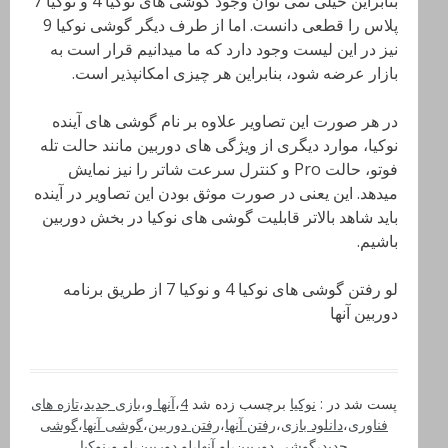
بنابراین خیلی نمی توان وجود گوشی های نوکیا 4 و نوکیا 7
پلاس را قطعی دانست. اما از طرف دیگر گوشی نوکیا 9
نیز در این لیست وجود دارد که ما میدانیم قرار است به
بازار عرضه شود، بنابراین هر چیزی امکانپذیر است.
در هر صورت این تصاویر علاوه بر نام گوشی های آینده
نوکیا، موارد دیگری از ویژگی های دوربین مانند حالت تله
فوتو، حالت Pro و کنترل سرعت شاتر را نیز نمایش
میدهد. این یعنی در صورت موثق بودن این تصاویر در آینده
باید شاهد بالاتر قابلیت گوشی های نوکیا در بخش دوربین
باشیم.
لو رفتن گوشی های نوکیا 4 و نوکیا 7 از طریق برنامه
دوربین آنها
پست شد در :
نوکیا
برچسب زده شد
4
،
آنها و
،
بازی جدید
،
تازه های
فناوری
،
دانلود بازی
،
رفتن آنها
،
رفتن دوربین
،
گوشی آنها
،
گوشی
جدید
،
گوشی دوربین
،
لو آنها
،
لو دوربین
،
لو و
،
نوکیا