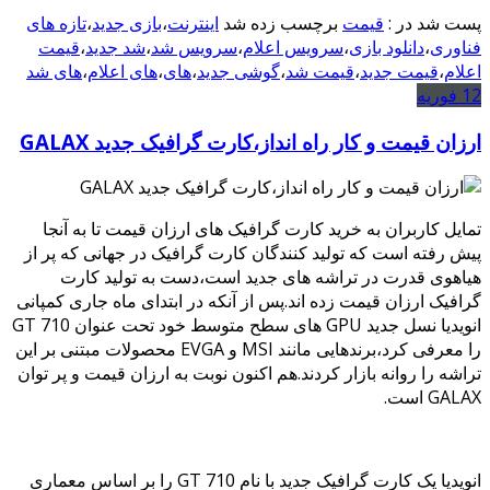
پست شد در :
قیمت
برچسب زده شد
اینترنت
،
بازی جدید
،
تازه های
فناوری
،
دانلود بازی
،
سرویس اعلام
،
سرویس شد
،
شد جدید
،
قیمت
اعلام
،
قیمت جدید
،
قیمت شد
،
گوشی جدید
،
های
،
های اعلام
،
های شد
12
فوریه
ارزان قیمت و کار راه انداز،کارت گرافیک جدید GALAX
تمایل کاربران به خرید کارت گرافیک های ارزان قیمت تا به آنجا
پیش رفته است که تولید کنندگان کارت گرافیک در جهانی که پر از
هیاهوی قدرت در تراشه های جدید است،دست به تولید کارت
گرافیک ارزان قیمت زده اند.پس از آنکه در ابتدای ماه جاری کمپانی
انویدیا نسل جدید GPU های سطح متوسط خود تحت عنوان GT 710
را معرفی کرد،برندهایی مانند MSI و EVGA محصولات مبتنی بر این
تراشه را روانه بازار کردند.هم اکنون نوبت به ارزان قیمت و پر توان
GALAX است.
انویدیا یک کارت گرافیک جدید با نام GT 710
را بر اساس معماری