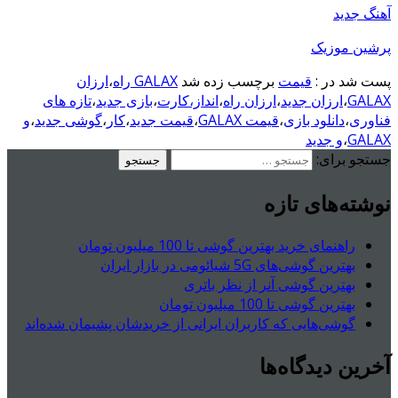
آهنگ جدید
پرشین موزیک
پست شد در :
قیمت
برچسب زده شد
GALAX راه
،
ارزان
GALAX
،
ارزان جدید
،
ارزان راه
،
انداز،کارت
،
بازی جدید
،
تازه های
فناوری
،
دانلود بازی
،
قیمت GALAX
،
قیمت جدید
،
کار
،
گوشی جدید
،
و
GALAX
،
و جدید
جستجو برای:
نوشته‌های تازه
راهنمای خرید بهترین گوشی تا 100 میلیون تومان
بهترین گوشی‌های 5G شیائومی در بازار ایران
بهترین گوشی آنر از نظر باتری
بهترین گوشی تا 100 میلیون تومان
گوشی‌هایی که کاربران ایرانی از خریدشان پشیمان شده‌اند
آخرین دیدگاه‌ها