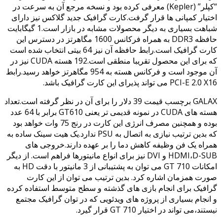
“کپلر” (
Kepler) معرفی کرده بود و نسخه مرجع آن به سرعت در
اختیار کمپانی ها قرار گرفت.کارت گرافیک جدید گلاکس نیز دارای
شباهت بسیاری به دیگر محصولات مشابه در بازار است.1 گیگابایت
حافظه DDR3 به همراه فرکانس 1600 مگاهرتز در دسترس این
کارت گرافیک است.رابط حافظه آن نیز 64 بیتی انتخاب شده است
که برای این محصول تقریبا منطقی است.192 هسته CUDA نیز در
آن موجود است و فرکانس هسته به 954 مگاهرتز خواهد رسید.رابط
PCI-E 2.0 X16 می تواند پذیرای این کارت گرافیک باشد.
GALAX برچسب قیمت 39 دلار را برای آن در نظر گرفته است.تعداد
هسته های CUDA در نمونه قدیمی تر یعنی GT610 برابر با 64 عدد
بوده و همچنین مصرف انرژی این کارت در رنج 75 وات خواهد بود
که بدین ترتیب نیازی به اتصال به PSU ندارد.یک هیت سینک ساده به
همراه یک فن وظیفه کاهش دما را بر عهده دارند.خروجی های
HDMI،D-SUB و DVI نیز برای انواع مانیتورها فراهم است. از دیگر
امکانات GT 710
می توان به پشتیبانی از 3 مانیتور با دقت
HD
به
صورت همزمان اشاره کرد.
بدین ترتیب می توان از این کارت
گرافیک برای انجام بازی های گذشته و سطح متوسط استفاده کرده
و انجام بسیاری از پروژه های ویدئویی که در توان گرافیک مجتمع
نیستند،می تواند در اختیار GT 710
قرار گیرد.