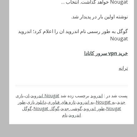
Nougat خواهد گذاشت. انتخاب …
نوشته اولین بار در پدیدار شد.
گوگل به طور رسمی نام اندروید ان را اعلام کرد؛ اندروید
Nougat
خرید vpn سرور کانادا
ترانه
پست شد در :
اندروید
برچسب زده شد
Nougat اندروید
،
ان
،
بازی
جدید
،
به Nougat
،
به اندروید
،
تازه های فناوری
،
دانلود بازی
،
طور
Nougat
،
طور اندروید
،
گوشی جدید
،
گوگل Nougat
،
گوگل
اندروید
،
نام