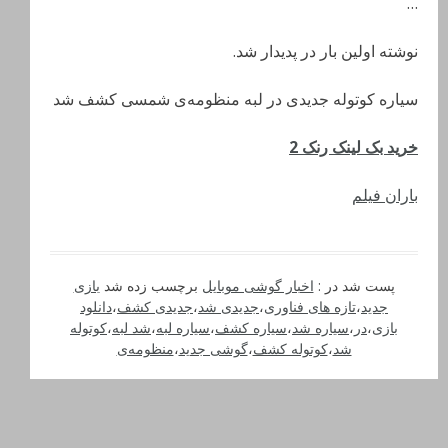
…
نوشته اولین بار در پدیدار شد.
سیاره کوتوله جدیدی در لبه‌ منظومه‌ی شمسی کشف شد
خرید بک لینک رنک 2
باران فیلم
پست شد در :
اخبار گوشی موبایل
برچسب زده شد
بازی
جدید
،
تازه های فناوری
،
جدیدی شد
،
جدیدی کشف
،
دانلود
بازی
،
در
،
سیاره شد
،
سیاره کشف
،
سیاره لبه‌
،
شد لبه‌
،
کوتوله
شد
،
کوتوله کشف
،
گوشی جدید
،
منظومه‌ی