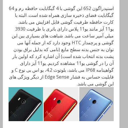
اسنپدراگون 652 این گوشی با 4 گیگابایت حافظه رم و 64
گیگابایت فضای ذخیره سازی همراه شده است. البته با
کارت حافظه ظرفیت گوشی قابل افزایش می باشد.
یو11 آیز مانند یو11 پلاس دارای باتری با ظرفیت 3930
میلی آمپر ساعت می باشد. شباهت های بسیاری بین این
گوشی و پرچمدار HTC وجود دارد که از جمله آنها می
توان به جنس بدنه سطح مایع (نامی که بدلیل براق بودن
پشت بدنه انتخاب شده است) آن اشاره کرد که اولین بار
آن را در گوشی یو11 مشاهده کردیم. یو11 آیز دارای
گواهینامه IP68 می باشد، بلوتوث 4.2، یو اس بی نوع C و
قابلیت حساس به فشار Edge Sense از دیگر ویژگی های
این گوشی می باشد.