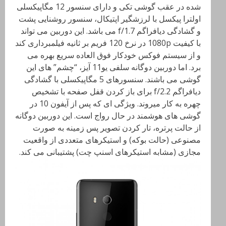
شده در عقب گوشی تکی و دارای سنسور 12 مگاپیکسلی
اولترا پیکسل با لرزشگیر اپتیکال، سنسور روشنایی پشت
و گشادگی دیافراگم f/1.7 می باشد. این دوربین می تواند
با کیفیت 1080p در نرخ 120 فریم بر ثانیه فیلمبرداری کند
و از سیستم فوکس خودکار فوق العاده سریع بهره می
برد. اما دوربین دوگانه سلفی یو11 آیز، “چشم” های این
گوشی می باشند. سنسورهای 5 مگاپیکسلی با گشادگی
دیافراگم f/2.2 برای باز کردن قفل صفحه با تشخیص
چهره به کار میروند. ویژگی ای که پس از آیفون 10 در
گوشی های هوشمند در حال رواج است. این دوربین دوگانه
از حالت پرتره، تار کردن تصویر پس زمینه به صورت
مصنوعی (حالت بوکه) و استیکرهای متعددی از واقعیت
مجازی (مشابه استیکرهای اسنپ چت) پشتیبانی می کند.