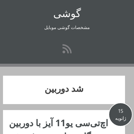
رفتن
گوشی
به
محتوا
مشخصات گوشی موبایل
شد دوربین
15
ژانویه
اچ‌تی‌سی یو11 آیز با دوربین