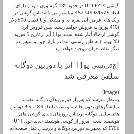
گوشی U11 EYEs
در حدود 185 گرم وزن دارد و دارای
ابعاد
157.9×74.99×8.5 میلیمتر می باشد. این گوشی در
رنگ های قرمز، آبی نقره ای و مشکی و با قیمت 500 دلار
(410 یورو) به فروش خواهد رسید. پیش فروش این
گوشی از حالا آغاز شده است، یو11 آیز از تاریخ 9 فوریه
(20 بهمن) به طور رسمی ابتدا در بازار چین و سپس در
دیگر نقاط جهان موجود خواهد بود.
اچ‌تی‌سی یو11 آیز با دوربین دوگانه
سلفی معرفی شد
(image)
به نظر میرسد که پس از دوربین های دوگانه عقب،
نمایشگرهای بدون حاشیه و نسبت ابعاد 18:9، حالا دوربین
های سلفی دوگانه ترند این روزهای دنیای گوشی های
هوشمند است. امروز از گوشی هوشمند جدید خود، U11
EYEs که مجهز به دوربین دوگانه و بازشدن قفل صفحه به