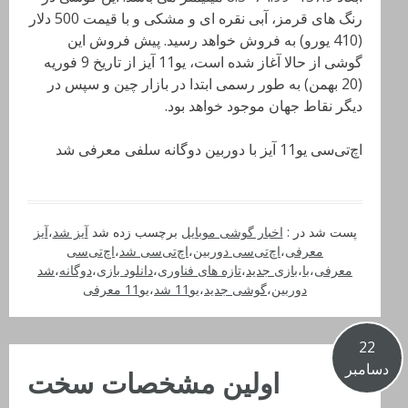
رنگ های قرمز، آبی نقره ای و مشکی و با قیمت 500 دلار
(410 یورو) به فروش خواهد رسید. پیش فروش این
گوشی از حالا آغاز شده است، یو11 آیز از تاریخ 9 فوریه
(20 بهمن) به طور رسمی ابتدا در بازار چین و سپس در
دیگر نقاط جهان موجود خواهد بود.
اچ‌تی‌سی یو11 آیز با دوربین دوگانه سلفی معرفی شد
پست شد در :
اخبار گوشی موبایل
برچسب زده شد
آیز شد
،
آیز
معرفی
،
اچ‌تی‌سی دوربین
،
اچ‌تی‌سی شد
،
اچ‌تی‌سی
معرفی
،
با
،
بازی جدید
،
تازه های فناوری
،
دانلود بازی
،
دوگانه
،
شد
دوربین
،
گوشی جدید
،
یو11 شد
،
یو11 معرفی
22
دسامبر
اولین مشخصات سخت