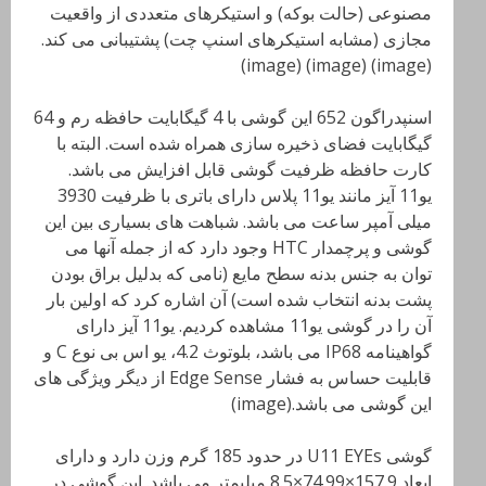
مصنوعی (حالت بوکه) و استیکرهای متعددی از واقعیت
مجازی (مشابه استیکرهای اسنپ چت) پشتیبانی می کند.
(image) (image) (image)
اسنپدراگون 652 این گوشی با 4 گیگابایت حافظه رم و 64
گیگابایت فضای ذخیره سازی همراه شده است. البته با
کارت حافظه ظرفیت گوشی قابل افزایش می باشد.
یو11 آیز مانند یو11 پلاس دارای باتری با ظرفیت 3930
میلی آمپر ساعت می باشد. شباهت های بسیاری بین این
گوشی و پرچمدار HTC وجود دارد که از جمله آنها می
توان به جنس بدنه سطح مایع (نامی که بدلیل براق بودن
پشت بدنه انتخاب شده است) آن اشاره کرد که اولین بار
آن را در گوشی یو11 مشاهده کردیم. یو11 آیز دارای
گواهینامه IP68 می باشد، بلوتوث 4.2، یو اس بی نوع C و
قابلیت حساس به فشار Edge Sense از دیگر ویژگی های
این گوشی می باشد.(image)
گوشی U11 EYEs
در حدود 185 گرم وزن دارد و دارای
ابعاد
157.9×74.99×8.5 میلیمتر می باشد. این گوشی در