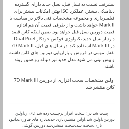
پیشرفت نسبت به نسل قبل، نسل جدید دارای گسترده
دینامیکی بیشتر، عملکرد ISO بهتر، امکانات بیشتر برای
فیلمبرداری و مجموعه مشخصات فنی بالاتر در مقایسه با
Mark II خواهد داشت و از طرفی قیمت آن هم اندازه
قیمت دوربین نسل قبل خواهد بود. ضمن اینکه کانن قصد
دارد از نسل جدید تکنولوژی فوکس خودکار Dual Pixel
در Mark III استفاده کند. در سال های قبل، 7D Mark II
نقش مهمی در فروش و بازاریابی دوربین های کانن داشته
و پیش بینی می شود مدل جدید نیز دنباله رو همین روند
باشند.
اولین مشخصات سخت افزاری از دوربین 7D Mark III
کانن منتشر شد
پست شد در :
سخت افزار
برچسب زده شد
7D
،
از
،
اولین
دوربین
،
اولین شد
،
اولین منتشر
،
بازی جدید
،
تازه های فناوری
،
دانلود
بازی
،
سخت شد
،
سخت منتشر
،
شد دوربین
،
گوشی