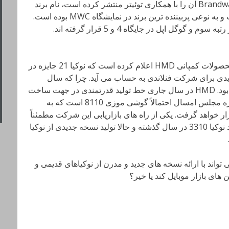
معروف است. براساس نظرسنجی که Brandwatch آن را با همکاری توئیتر منتشر کرده است، نام برند
پیش تر از هر شرکت دیگری برده شده است و به نوعی پربیننده ترین برند در نمایشگاه MWC بوده است.
پس از آن سامسونگ در رتبه دوم، هواوی در رتبه سوم و گوگل اپل در جایگاه 4 و 5 قرار گرفته اند.
علاوه بر این یوهو سارویکاس، مدیر ارشد محصولات کمپانی HMD اعلام کرده است که نوکیا 21 جایزه در
دیدی برای شرکت فنلاندی به حساب می آید. چرا که سال
گذشته نوکیا موفق به کسب 17 جایزه شده بود. HMD در سال جاری خط تولید قدرتمندی در جهت ساخت
گوشی های هوشمند اندرویدی دارد، اما ستاره مجلس امسال احتمالاً گوشی موزی 8110 است که به
ورو در دسترس قرار خواهد گرفت. یکی از راه های بازاریابی این شرکت مطمئناً
متکی بر نوستالژی است، معرفی نسل جدید نوکیا 3310 در سال گذشته و حالا تولید نسخه جدیدی از نوکیا
شما در این رابطه چیست؟ آیا HMD می تواند با ارائه نسخه های جدید و مدرن از نوکیاهای قدیمی و
 های بازار موبایل کند یا خیر؟