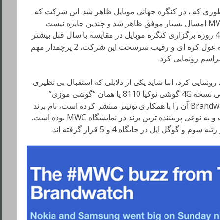
HMD Globa درست همانطوری که ، در کنگره جهانی موبایل ظاهر شد. این شرکت که
حالا سازنده تلفن های برند نوکیا است در MWC امسال بسیار موفق ظاهر شد و چندین جایزه نیست
کسب کرد، تعداد جوایز نوکیا در طول زمان 4 روزه برگزاری کنگره موبایل در مقایسه با سال قبل بیشتر
بود. موفقیت نوکیا در شرایطی رقم خورد که غول کره ای و رقیب سرسخت این شرکت، 2 پرچمدار مهم
رونمایی کرد، اما شاید یکی از دلایلی که استقبال بی نظیری
از غرفه نوکیا در این مراسم شده بود، معرفی نسخه 4G گوشی نوکیا 8110 یا همان “گوشی موزی”
معروف است. براساس نظرسنجی که Brandwatch آن را با همکاری توئیتر منتشر کرده است، نام برند
پیش تر از هر شرکت دیگری برده شده است و به نوعی پربیننده ترین برند در نمایشگاه MWC بوده است.
گل اپل در جایگاه 4 و 5 قرار گرفته اند.