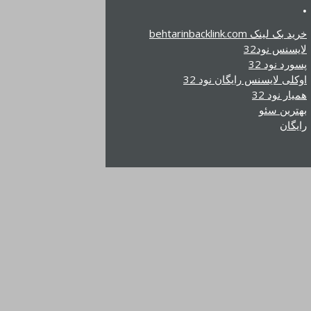
.
خرید بک لینک behtarinbacklink.com
لایسنس نود32
پسورد نود 32
اوکلی لایسنس رایگان نود 32
همیار نود 32
بهترین سئو
رایگان