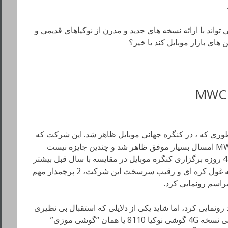
شما در این رابطه چیست؟ آیا HMD می تواند با ارائه نسخه های جدید و مدرن از نوکیاهای قدیمی و
 های بازار موبایل کند یا خیر؟
HMD Globa درست همانطوری که ، در کنگره جهانی موبایل ظاهر شد. این شرکت که
حالا سازنده تلفن های برند نوکیا است در MWC امسال بسیار موفق ظاهر شد و چندین جایزه نیست
کسب کرد، تعداد جوایز نوکیا در طول زمان 4 روزه برگزاری کنگره موبایل در مقایسه با سال قبل بیشتر
بود. موفقیت نوکیا در شرایطی رقم خورد که غول کره ای و رقیب سرسخت این شرکت، 2 پرچمدار مهم
رونمایی کرد، اما شاید یکی از دلایلی که استقبال بی نظیری
از غرفه نوکیا در این مراسم شده بود، معرفی نسخه 4G گوشی نوکیا 8110 یا همان “گوشی موزی”