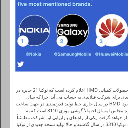
علاوه بر این یوهو سارویکاس، مدیر ارشد محصولات کمپانی HMD اعلام کرده است که نوکیا 21 جایزه در
دیدی برای شرکت فنلاندی به حساب می آید. چرا که سال
گذشته نوکیا موفق به کسب 17 جایزه شده بود. HMD در سال جاری خط تولید قدرتمندی در جهت ساخت
گوشی های هوشمند اندرویدی دارد، اما ستاره مجلس امسال احتمالاً گوشی موزی 8110 است که به
ورو در دسترس قرار خواهد گرفت. یکی از راه های بازاریابی این شرکت مطمئناً
متکی بر نوستالژی است، معرفی نسل جدید نوکیا 3310 در سال گذشته و حالا تولید نسخه جدیدی از نوکیا