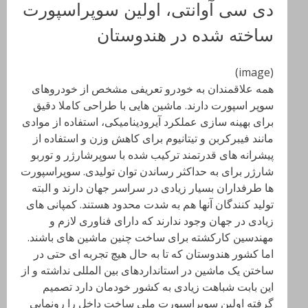
دی سی آوانتی، اولین سوپراسپورت
ساخته شده در هندوستان
(image)
همه علاقمندان به خودرو تعریفی مشخص از خودروهای
سوپر اسپورت دارند. ماشین هایی با طراحی کاملا دقیق
برای بهینه سازی عملکرد آیرودینامیکی، استفاده از موادی
مانند فیبرکربن و تیتانیوم برای کاهش وزن و استفاده از
پیشرانه های قدرتمند ترکیب شده با سوپرشارژر و توربو
شارژر برای به حداکثر رساندن توان تولیدی. سوپراسپورت
ها طرفداران بسیار زیادی در سراسر جهان دارند و البته
تولید کنندگان آنها هم به شدت محدود هستند. کمپانی های
زیادی در جهان وجود ندارند که دارای فناوری لازم و
مهندسین کارکشته برای ساخت چنین ماشین های باشند.
اما کشور هندوستان که تا به حال هیچ تجربه ای حتی در
ساختن یک ماشین در استانداردهای بین المللی نداشته و از
این بابت شباهت زیادی به کشور خودمان دارد تصمیم
گرفته اولین سوپراسپورت ملی ساخت داخل را رونمایی