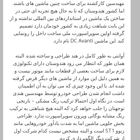
مهندسین کارکشته برای ساخت چنین ماشین های باشند.
اما کشور هندوستان که تا به حال هیچ تجربه ای حتی در
ساختن یک ماشین در استانداردهای بین المللی نداشته و از
این بابت شباهت زیادی به کشور خودمان دارد تصمیم
گرفته اولین سوپراسپورت ملی ساخت داخل را رونمایی
کند. این ماشین DC Avanti نام دارد.
آوانتی به طور کامل در هند طراحی و ساخته شده. البته
همان طور که انتظار می رود هندوستان دارای تکنولوژی
لازم برای ساخت بعضی از قطعات مانند موتور نیست و
به همین دلیل این موارد از ماشین های دیگر قرض گرفته
شده اند. با این وجود چیزی که می توان به آن اطمینان
داشت انجام شدن طراحی خودرو توسط مهندسین هندی
است. در نگاه اول احتمالا ترکیب رنگ مشکی – نارنجی
توجهتان را جلب خواهد کرد که البته هیچ شباهتی به ترکیب
رنگ مشابه بوگاتی ویرون سوپراسپورت ندارد. طراحی
بخش جلویی ماشین اما به شدت یادآور خودروهایی مانند
زنوو ST1 است و البته مشخص نیست کدام شرکت اول
از شرکت دیگر الگوبرداری کرده.