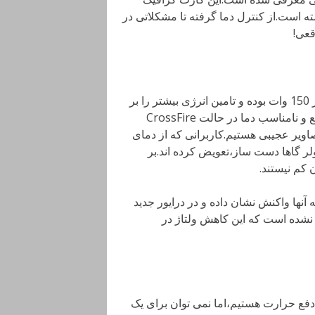
است.از کنترل دما گرفته تا مشکلاتی در
قعی!
به تازگی متوجه شدیم که AMD RX480 دارای مصرفی بیش از 150 وات بوده و تامین انرژی بیشتر را بر
عهده اسلات PCI نهاده است.از سوی دیگر شاهد بالا رفتن سریع و نامناسب دما در حالت CrossFire
ویر عجیبی هستیم.کاربرانی که از دمای
لر گاها دست ساز،تعویض کرده اند.بر
 پیش رفته است که AMD به سرعت به آنها واکنش نشان داده و در درایور جدید
نشده است که این کاهش ولتاژ در
 دفع حرارت هستیم،اما نمی توان برای یک