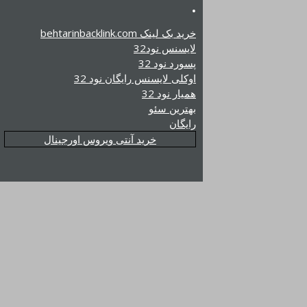
.
خرید بک لینک behtarinbacklink.com
لایسنس نود32
پسورد نود 32
اوکلی لایسنس رایگان نود 32
همیار نود 32
بهترین سئو
رایگان
خرید آنتی ویروس اورجینال