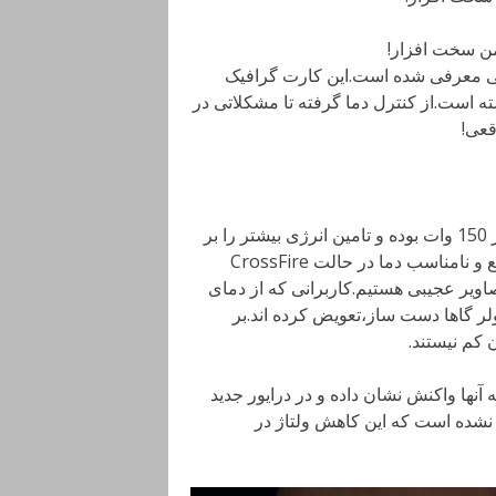
ن سخت افزار،کارت گرافیک RX480 به تازگی معرفی شده است.این کارت گرافیک
است.از کنترل دما گرفته تا مشکلاتی در
قعی!
به تازگی متوجه شدیم که AMD RX480 دارای مصرفی بیش از 150 وات بوده و تامین انرژی بیشتر را بر
عهده اسلات PCI نهاده است.از سوی دیگر شاهد بالا رفتن سریع و نامناسب دما در حالت CrossFire
ویر عجیبی هستیم.کاربرانی که از دمای
لر گاها دست ساز،تعویض کرده اند.بر
 پیش رفته است که AMD به سرعت به آنها واکنش نشان داده و در درایور جدید
نشده است که این کاهش ولتاژ در