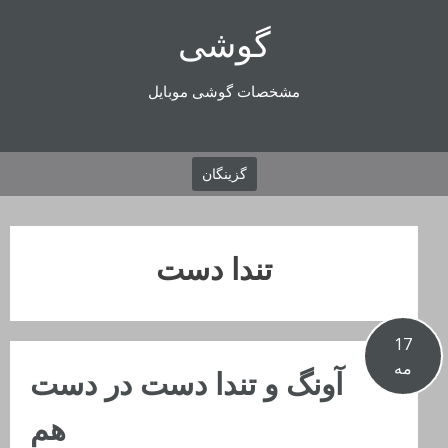
رفتن
گوشی
به
محتوا
مشخصات گوشی موبایل
گزینگان
تندا دست
17
مه
آونگ و تندا دست در دست
هم