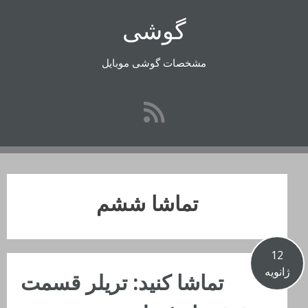
رفتن
گوشی
به
محتوا
مشخصات گوشی موبایل
تماشا ششم
12
ژانویه
تماشا کنید: تریلر قسمت