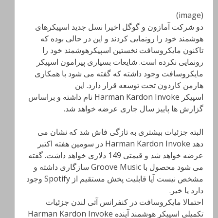
(image)
دو شرکت آمازون و گوگل اخیرا نسل جدید اسپیکرهای
هوشمند خود را رونمایی کردند و این در حالی بوده که
تاکنون مایکروسافت نخستین اسپیکرهوشمند خود را
رونمایی نکرده است. شایعات بسیاری پیرامون اسپیکر
مایکروسافت وجود داشته که گفته می شود با همکاری
هارمن کاردون تحت توسعه قرار دارد. این
اسپیکر Harman Kardon Invoke نام داشته و براساس
گزارش ها پاییز سال جاری عرضه خواهد شد.
البته جزئیات بیشتری به تازگی فاش شد که نشان می
دهد Harman Kardon Invoke در سومین هفته اکتبر
عرضه خواهد شد و قیمتی 149 دلاری خواهد داشت. گفته
می شود محصول با Groove Music سازگاری داشته و
مشخص نیست آیا قابلیت پخش مستقیم از Spotify وجود
دارد یا خیر.
احتمالا مایکروسافت در کنفرانس آتی لندن جزئیات
تکمیلی اسپیکر هوشمند آینده Harman Kardon Invoke