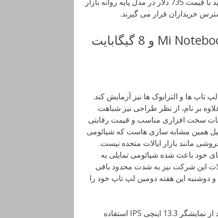
گفته می شود Air 2 به همراه سنسور اثر انگشت در بخش تاچ پد با قیمت 735 دلار در مدل پایه روانه بازار
ترس خریداران قرار می گیرند.
نوت بوک جدید شیائومی با نام Mi Notebook Air 2 و 8 گیگابایت
 تاپ ها و الترابوک ها نیز آزمایش کند.
نام Mi Notebook Air عرضه شد علاوه بر نام، از نظر طراحی نیز شباهت
خصات سخت افزاری مناسب و قیمت رقابتی
ه دلیل همین مشابه سازی هاست که شیائومی
روشی مانند بازار ایالات متحده نیست.
ای خود باعث شده شیائومی تمایلی به
لات این شرکت نیز به شدت محدود باقی
و دوشنبه این هفته دومین لپ تاپ خود را
این دستگاه که مطابق پیش بینی Mi Notebook Air 2 نام دارد از نمایشگر 13.3 اینچی IPS استفاده