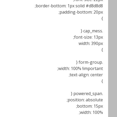
border-bottom: 1px solid #d8d8d8;
padding-bottom: 20px;
}
.cap_mess {
font-size: 13px;
width: 390px
}
.form-group {
width: 100% !important;
text-align: center;
}
.powered_span {
position: absolute;
bottom: 15px;
width: 100%;