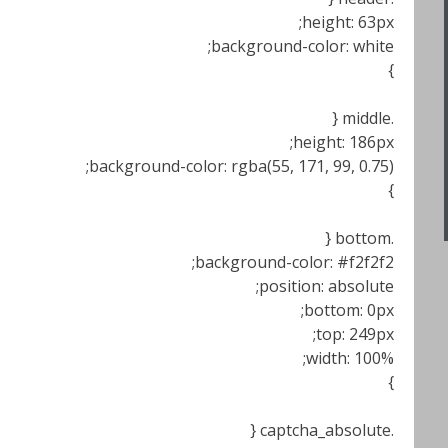
height: 63px;
background-color: white;
}
.middle {
height: 186px;
background-color: rgba(55, 171, 99, 0.75);
}
.bottom {
background-color: #f2f2f2;
position: absolute;
bottom: 0px;
top: 249px;
width: 100%;
}
.captcha_absolute {