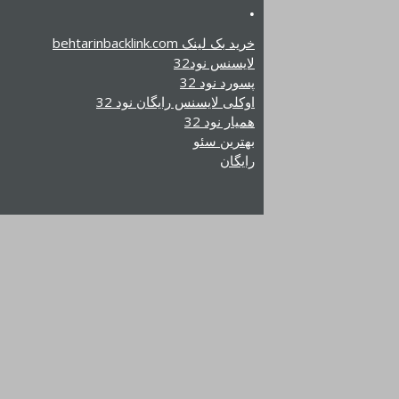
.
خرید بک لینک behtarinbacklink.com
لایسنس نود32
پسورد نود 32
اوکلی لایسنس رایگان نود 32
همیار نود 32
بهترین سئو
رایگان