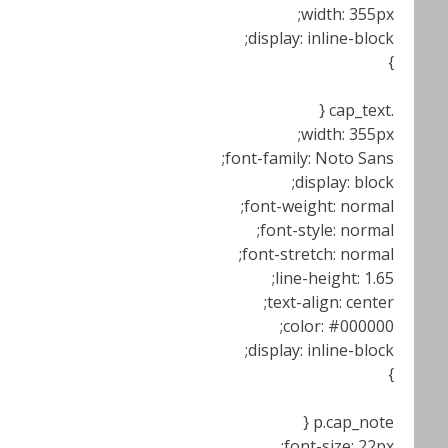
width: 355px;
display: inline-block;
}
.cap_text {
width: 355px;
font-family: Noto Sans;
display: block;
font-weight: normal;
font-style: normal;
font-stretch: normal;
line-height: 1.65;
text-align: center;
color: #000000;
display: inline-block;
}
p.cap_note {
font-size: 22px;