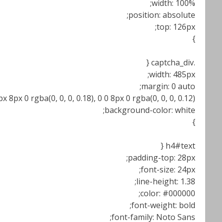
width: 100%;
position: absolute;
top: 126px;
}
.captcha_div {
width: 485px;
margin: 0 auto;
8px 0 rgba(0, 0, 0, 0.18), 0 0 8px 0 rgba(0, 0, 0, 0.12);
background-color: white;
}
h4#text {
padding-top: 28px;
font-size: 24px;
line-height: 1.38;
color: #000000;
font-weight: bold;
font-family: Noto Sans;