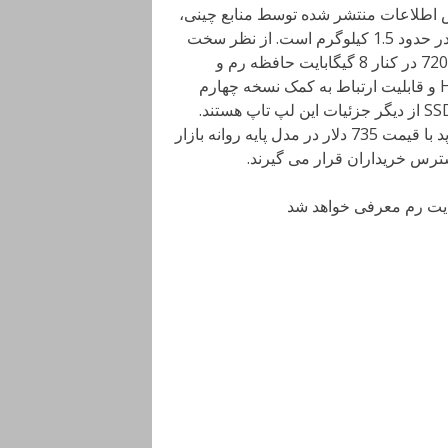
10 پیکسل است. بر اساس اطلاعات منتشر شده توسط منابع چینی،
این لپ تاپ 14.8 میلیمتر ضخامت خواهد داشت و وزن آن نیز در حدود 1.5 کیلوگرم است. از نظر سخت
افزاری شاهد به کارگیری از پردازنده های i5 اینتل از سری 7200U در کنار 8 گیگابایت حافظه رم و
پردازنده گرافیکی MX150 انویدیا هستیم. پورت HDMI، USB-C و قابلیت ارتباط به کمک نسخه چهارم
بلوتوث در کنار استفاده از 256 گیگابایت فضای ذخیره سازی SSD از دیگر جزئیات این لپ تاپ هستند.
گفته می شود Air 2 به همراه سنسور اثر انگشت در بخش تاچ پد با قیمت 735 دلار در مدل پایه روانه بازار
ترس خریداران قرار می گیرند.