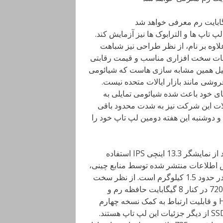
 تاپ ها و الترابوک ها نیز آزمایش کند.
نام Mi Notebook Air عرضه شد علاوه بر نام، از نظر طراحی نیز شباهت
خصات سخت افزاری مناسب و قیمت رقابتی
ه دلیل همین مشابه سازی هاست که شیائومی
روشی مانند بازار ایالات متحده نیست.
ای خود باعث شده شیائومی تمایلی به
لات این شرکت نیز به شدت محدود باقی
و دوشنبه این هفته دومین لپ تاپ خود را
این دستگاه که مطابق پیش بینی Mi Notebook Air 2 نام دارد از نمایشگر 13.3 اینچی IPS استفاده
10 پیکسل است. بر اساس اطلاعات منتشر شده توسط منابع چینی،
این لپ تاپ 14.8 میلیمتر ضخامت خواهد داشت و وزن آن نیز در حدود 1.5 کیلوگرم است. از نظر سخت
افزاری شاهد به کارگیری از پردازنده های i5 اینتل از سری 7200U در کنار 8 گیگابایت حافظه رم و
پردازنده گرافیکی MX150 انویدیا هستیم. پورت HDMI، USB-C و قابلیت ارتباط به کمک نسخه چهارم
بلوتوث در کنار استفاده از 256 گیگابایت فضای ذخیره سازی SSD از دیگر جزئیات این لپ تاپ هستند.