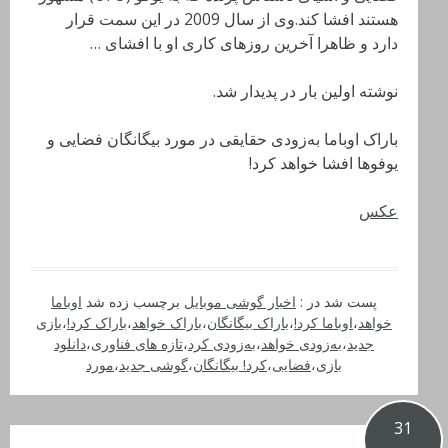
هستند افشا کند.وی از سال 2009 در این سمت قرار
دارد و ظاهرا آخرین روزهای کاری او با افشای …
نوشته اولین بار در پدیدار شد.
باراک اوباما به‌زودی حقایقی در مورد بیگانگان فضایی و
یوفوها افشا خواهد کرد!
عکس
پست شد در :
اخبار گوشی موبایل
برچسب زده شد
اوباما
خواهد
،
اوباما کرد!
،
باراک بیگانگان
،
باراک خواهد
،
باراک کرد!
،
بازی
جدید
،
به‌زودی خواهد
،
به‌زودی کرد
،
تازه های فناوری
،
دانلود
بازی
،
فضایی
،
کرد! بیگانگان
،
گوشی جدید
،
مورد
31