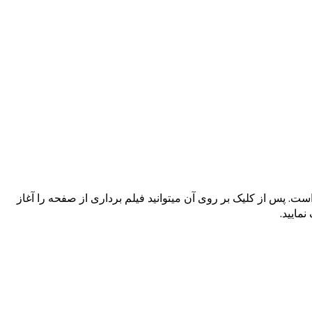
د که Screen Record با علامت یک دایره ی تو پر ظاهر شده است. پس از کلیک بر روی آن میتوانید فیلم برداری از صفحه را آغاز