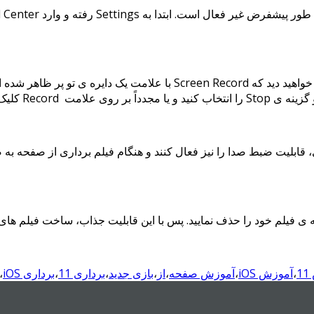
Set رفته و وارد Control Center شوید. در این قسمت روی علامت
پس از فعال شدن این گزینه صفحه ی گوشی را به سمت بالا بکشید و خواهید دی
Rec کلیک نمایید.
pl میتوانند علاوه بر فیلم برداری، قابلیت ضبط صدا را نیز فعال کنند و هنگام فیلم بردا
ه ی فیلم خود را حذف نمایید. پس با این قابلیت جذاب، ساخت فیلم های 
1
،
آموزش iOS
،
آموزش صفحه
،
از
،
بازی جدید
،
برداری 11
،
برداری iOS
،