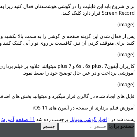
برای شروع باید این قابلیت را در گوشی هوشمندتان فعال کنید زیرا به طور پیشفرض غیر فعال است. ابتدا به tings
Screen Record قرار دارد کلیک کنید.
(image)
کنید. برای متوقف کردن آن نیز، کافیست بر روی نوار آبی کلیک کنید و گزینه ی Stop را انتخاب کنید و یا مجدداً بر روی علامت ord
(image)
کاربران آیفون6s ، 6s plus، 7 و 7 us
آموزشی پرداخت و در عین حال توضیح خود را ضبط نمود.
(image)
فایل های ایجاد شده در گالری قرار میگیرد و میتوانید بخش های اضاف
آموزش فیلم برداری از صفحه در آیفون های iOS 11
پست شد در :
اخبار گوشی موبایل
برچسب زده شد
11 صفحه
،
آموزش 1
جستجو برای: