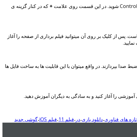
+
که در کنار گزینه ی
د که Screen Record با علامت یک دایره ی تو پر ظاهر شده است. پس از کلیک بر روی آن میتوانید فیلم برداری از صفحه را آغاز
ری از صفحه به ضبط صدا بپردازند. در واقع میتوان با این قابلیت ها به ساخت فایل ها
آموزشی را آغاز کنید و به سادگی به دیگران آموزش دهید.
تازه های فناوری
،
دانلود بازی
،
در
،
فیلم 11
،
فیلم iOS
،
گوشی جدید