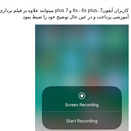
کاربران آیفون6s ، 6s plus، 7 و 7 us
آموزشی پرداخت و در عین حال توضیح خود را ضبط نمود.