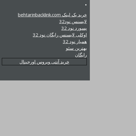
.
خرید بک لینک behtarinbacklink.com
لایسنس نود32
پسورد نود 32
اوکلی لایسنس رایگان نود 32
همیار نود 32
بهترین سئو
رایگان
خرید آنتی ویروس اورجینال