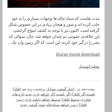
مدت هاست که سیاه چاله ها توجهات بسیاری را به خود
جلب کرده اند و شور و هیجان زیادی در این خصوص شکل
گرفته است. اکنون نیز با توجه به کشف امواج گرانشی
این علاقه‌ی عمومی دو چندان خواهد شد. حال، سوالی که
بشر را درگیر خود کرده، این است که اگر زمین وارد یک …
bluray movie download
مجله اتومبیل
پست شد در :
اخبار گوشی موبایل
برچسب زده شد
افتاد؟
بلعیده
،
اگر افتاد؟
،
اگر بلعیده
،
اگر خواهد
،
بازی جدید
،
تازه های
فناوری
،
توسط افتاد؟
،
توسط خواهد
،
دانلود بازی
،
زمین
افتاد؟
،
زمین خواهد
،
سیاه‌چاله
،
شود
،
گوشی جدید