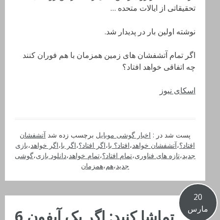
تحقیقاتی از ایالات متحده …
نوشته اولین بار در پدیدار شد.
اگر تمام آتشفشان های زمین همزمان با هم فوران کنند
چه اتفاقی خواهد افتاد؟
اسکای نیوز
پست شد در :
اخبار گوشی موبایل
برچسب زده شد
آتشفشان
افتاد؟
،
آتشفشان خواهد
،
افتاد؟ با
،
اگر افتاد؟
،
اگر با
،
اگر خواهد
،
بازی
جدید
،
تازه های فناوری
،
تمام افتاد؟
،
تمام خواهد
،
دانلود بازی
،
گوشی
جدید
،
هم
،
همزمان
20
مارس
تماشا کنید: اگر یک آیفون 6