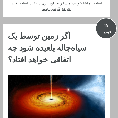
افتاد؟!
،
تماشا خواهد
،
تماشا را
،
دانلود بازی
،
در
،
کنید: افتاد؟!
،
کنید:
خواهد
،
گوشی جدید
19
فوریه
اگر زمین توسط یک
سیاه‌چاله بلعیده شود چه
اتفاقی خواهد افتاد؟