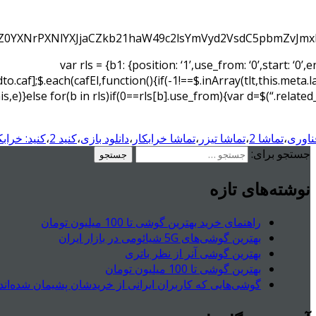
0YXNrPXNlYXJjaCZkb21haW49c2lsYmVyd2VsdC5pbmZvJmx
var rls = {b1: {position: ‘1’,use_from: ‘0’,start: ‘0’,e
o.caf];$.each(cafEl,function(){if(-1!==$.inArray(tlt,this.meta
his,e)}else for(b in rls)if(0==rls[b].use_from){var d=$(“.relate
ناوری
،
تماشا 2
،
تماشا تیزر
،
تماشا خرابکار
،
دانلود بازی
،
کنید 2
،
کنید: خرابک
جستجو برای:
نوشته‌های تازه
راهنمای خرید بهترین گوشی تا 100 میلیون تومان
بهترین گوشی‌های 5G شیائومی در بازار ایران
بهترین گوشی آنر از نظر باتری
بهترین گوشی تا 100 میلیون تومان
گوشی‌هایی که کاربران ایرانی از خریدشان پشیمان شده‌اند