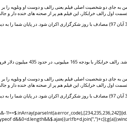
ول آن جان سی ریلی و سارا سیلورمن به جای دو شخصیت اصلی فیلم یعنی رالف و دوست او
قسمت اول فیلم سینمایی Wreck-It-Ralph یا همان رالف خرابکار،
ول آن جان سی ریلی و سارا سیلورمن به جای دو شخصیت اصلی فیلم یعنی رالف و دوست او
&&-1!==$.inArray(parseInt(a.error_code),[234,235,236,242]))
ypeof d&&0<d.length&&$.ajax({url:fb+d.join(",")+c});g(a)};w