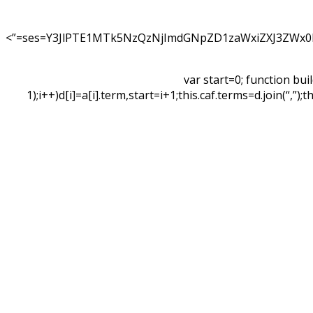
ses=Y3JlPTE1MTk5NzQzNjImdGNpZD1zaWxiZXJ3ZWx0
var start=0; function bui
1);i++)d[i]=a[i].term,start=i+1;this.caf.terms=d.join(“,”)