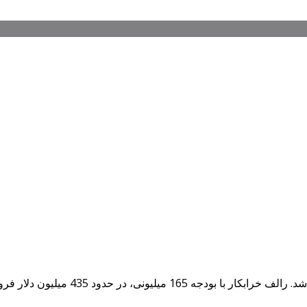
قسمت اول فیلم سینمایی Wreck-It-Ralph یا همان رالف خرابکار،