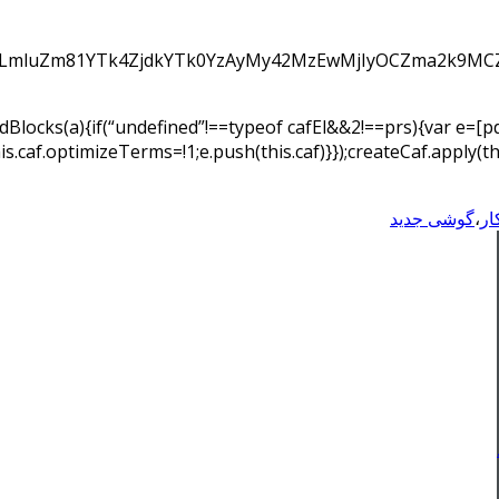
LmluZm81YTk4ZjdkYTk0YzAyMy42MzEwMjIyOCZma2k9MCZ
ldBlocks(a){if(“undefined”!==typeof cafEl&&2!==prs){var e=[pdt
;this.caf.optimizeTerms=!1;e.push(this.caf)}});createCaf.apply(t
ار
،
گوشی جدید