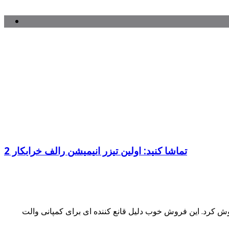
تماشا کنید: اولین تیزر انیمیشن رالف خرابکار 2
 در سال 2012 اکران شد. این انیمیشن کامپیوتری توسط کمپانی فیلم سازی والت دیزنی و به کارگردانی ریچ مور ساخته شد. رالف خرابکار با بودجه 165 میلیونی، در حدود 435 میلیون دلار فروش کرد. این فروش خوب دلیل قانع کننده ای برای کمپانی والت