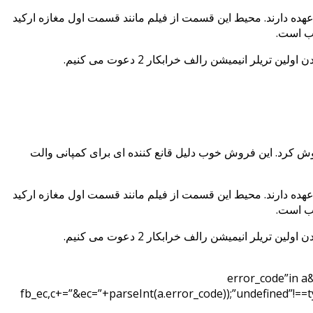
 ونلوپه را بر عهده دارند. محیط این قسمت از فیلم مانند قسمت اول مغازه ارکید
 در سال 2012 اکران شد. این انیمیشن کامپیوتری توسط کمپانی فیلم سازی والت دیزنی و به کارگردانی ریچ مور ساخته شد. رالف خرابکار با بودجه 165 میلیونی، در حدود 435 میلیون دلار فروش کرد. این فروش خوب دلیل قانع کننده ای برای کمپانی والت
 ونلوپه را بر عهده دارند. محیط این قسمت از فیلم مانند قسمت اول مغازه ارکید
“error_code”in a
fb_ec,c+=”&ec=”+parseInt(a.error_code));”undefined”!==t