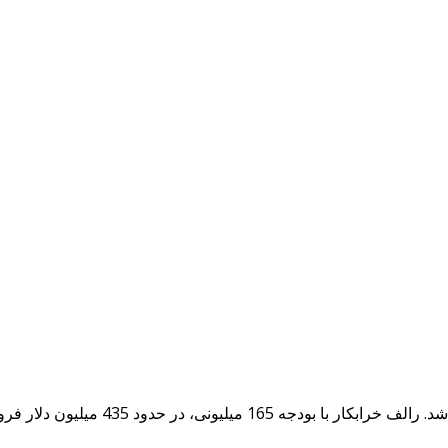
قسمت اول فیلم سینمایی Wreck-It-Ralph یا همان رالف خرابکار،