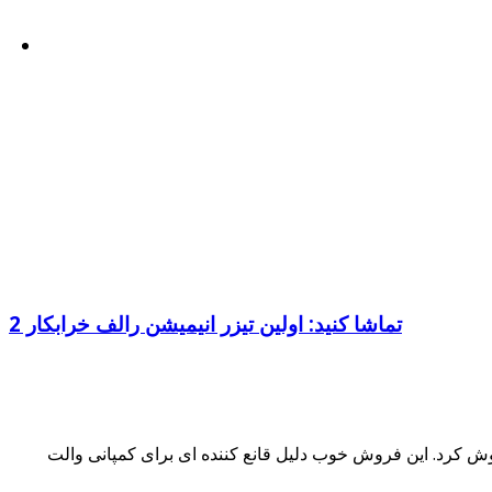
تماشا کنید: اولین تیزر انیمیشن رالف خرابکار 2
 در سال 2012 اکران شد. این انیمیشن کامپیوتری توسط کمپانی فیلم سازی والت دیزنی و به کارگردانی ریچ مور ساخته شد. رالف خرابکار با بودجه 165 میلیونی، در حدود 435 میلیون دلار فروش کرد. این فروش خوب دلیل قانع کننده ای برای کمپانی والت