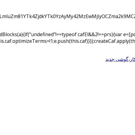
LmluZm81YTk4ZjdkYTk0YzAyMy42MzEwMjIyOCZma2k9MCZ
ldBlocks(a){if(“undefined”!==typeof cafEl&&2!==prs){var e=[pdt
;this.caf.optimizeTerms=!1;e.push(this.caf)}});createCaf.apply(t
ار
،
گوشی جدید