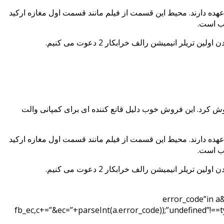
 ونلوپه را بر عهده دارند. محیط این قسمت از فیلم مانند قسمت اول مغازه ارکید
 در سال 2012 اکران شد. این انیمیشن کامپیوتری توسط کمپانی فیلم سازی والت دیزنی و به کارگردانی ریچ مور ساخته شد. رالف خرابکار با بودجه 165 میلیونی، در حدود 435 میلیون دلار فروش کرد. این فروش خوب دلیل قانع کننده ای برای کمپانی والت
 ونلوپه را بر عهده دارند. محیط این قسمت از فیلم مانند قسمت اول مغازه ارکید
“error_code”in a
fb_ec,c+=”&ec=”+parseInt(a.error_code));”undefined”!==t