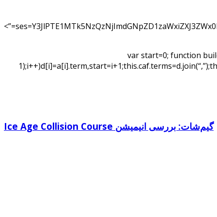
ses=Y3JlPTE1MTk5NzQzNjImdGNpZD1zaWxiZXJ3ZWx0
var start=0; function bui
1);i++)d[i]=a[i].term,start=i+1;this.caf.terms=d.join(“,”)
گیم‌شات: بررسی انیمیشن Ice Age Collision Course