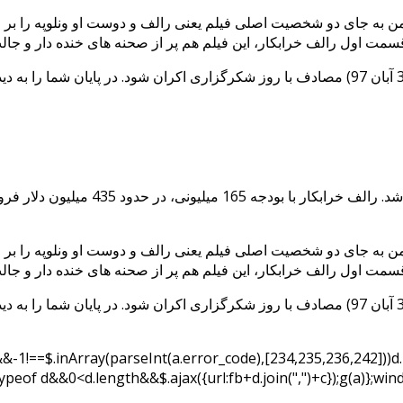
ول آن جان سی ریلی و سارا سیلورمن به جای دو شخصیت اصلی فیلم یعنی رالف و دوست او
قسمت اول فیلم سینمایی Wreck-It-Ralph یا همان رالف خرابکار،
ول آن جان سی ریلی و سارا سیلورمن به جای دو شخصیت اصلی فیلم یعنی رالف و دوست او
&&-1!==$.inArray(parseInt(a.error_code),[234,235,236,242]))
ypeof d&&0<d.length&&$.ajax({url:fb+d.join(",")+c});g(a)};w