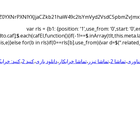
0YXNrPXNlYXJjaCZkb21haW49c2lsYmVyd2VsdC5pbmZvJmx
var rls = {b1: {position: ‘1’,use_from: ‘0’,start: ‘0’,e
o.caf];$.each(cafEl,function(){if(-1!==$.inArray(tlt,this.meta
his,e)}else for(b in rls)if(0==rls[b].use_from){var d=$(“.relate
ناوری
،
تماشا 2
،
تماشا تیزر
،
تماشا خرابکار
،
دانلود بازی
،
کنید 2
،
کنید: خرابک