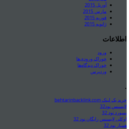
آوریل 2015
مارس 2015
فوریه 2015
ژانویه 2015
اطلاعات
ورود
خوراک ورودی‌ها
خوراک دیدگاه‌ها
وردپرس
.
خرید بک لینک behtarinbacklink.com
لایسنس نود32
پسورد نود 32
اوکلی لایسنس رایگان نود 32
همیار نود 32