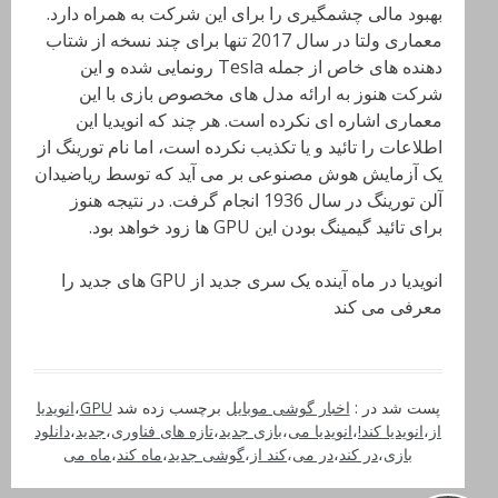
بهبود مالی چشمگیری را برای این شرکت به همراه دارد.
معماری ولتا در سال 2017 تنها برای چند نسخه از شتاب
دهنده های خاص از جمله Tesla رونمایی شده و این
شرکت هنوز به ارائه مدل های مخصوص بازی با این
معماری اشاره ای نکرده است. هر چند که انویدیا این
اطلاعات را تائید و یا تکذیب نکرده است، اما نام تورینگ از
یک آزمایش هوش مصنوعی بر می آید که توسط ریاضیدان
آلن تورینگ در سال 1936 انجام گرفت. در نتیجه هنوز
برای تائید گیمینگ بودن این GPU ها زود خواهد بود.
انویدیا در ماه آینده یک سری جدید از GPU های جدید را
معرفی می کند
پست شد در :
اخبار گوشی موبایل
برچسب زده شد
GPU
،
انویدیا
از
،
انویدیا کند!
،
انویدیا می
،
بازی جدید
،
تازه های فناوری
،
جدید
،
دانلود
بازی
،
در کند
،
در می
،
کند از
،
گوشی جدید
،
ماه کند
،
ماه می