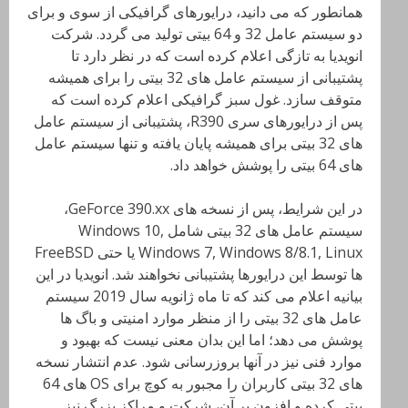
همانطور که می دانید، درایورهای گرافیکی از سوی و برای
دو سیستم عامل 32 و 64 بیتی تولید می گردد. شرکت
انویدیا به تازگی اعلام کرده است که در نظر دارد تا
پشتیبانی از سیستم عامل های 32 بیتی را برای همیشه
متوقف سازد. غول سبز گرافیکی اعلام کرده است که
پس از درایورهای سری R390، پشتیبانی از سیستم عامل
های 32 بیتی برای همیشه پایان یافته و تنها سیستم عامل
های 64 بیتی را پوشش خواهد داد.
در این شرایط، پس از نسخه های GeForce 390.xx،
سیستم عامل های 32 بیتی شامل Windows 10,
Windows 7, Windows 8/8.1, Linux یا حتی FreeBSD
ها توسط این درایورها پشتیبانی نخواهند شد. انویدیا در این
بیانیه اعلام می کند که تا ماه ژانویه سال 2019 سیستم
عامل های 32 بیتی را از منظر موارد امنیتی و باگ ها
پوشش می دهد؛ اما این بدان معنی نیست که بهبود و
موارد فنی نیز در آنها بروزرسانی شود. عدم انتشار نسخه
های 32 بیتی کاربران را مجبور به کوچ برای OS های 64
بیتی کرده و افزون بر آن، شرکت و مراکز بزرگ نیز