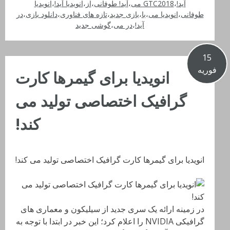
آید!
،
GTC2018 می
،
آید! طوفانی
،
از
،
انویدیا آید!
،
انویدیا
طوفانی
،
انویدیا می
،
با
،
بازی جدید
،
تازه های فناوری
،
دانلود بازی
،
در
آید!
،
در می
،
گوشی جدید
15
فوریه
انویدیا برای گیمرها کارت
گرافیک اختصاصی تولید می
کند!
انویدیا برای گیمرها کارت گرافیک اختصاصی تولید می کند!
در زمینه ارائه یک سری جدید از سیلیکون و معماری های
گرافیکی NVIDIA را اعلام کرد؛ این خبر در ابتدا با توجه به