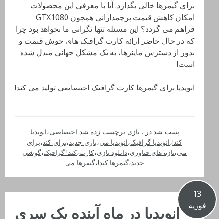
برای گیمرها خالی بگذارد. آیا با معرفی این محصولات
امکان کاهش قیمت پرچمدارانی همچون GTX1080
فراهم می گردد؟ این مسئله تنها نگرانی ما نخواهد بود چرا
که در حال حاضر ارائه کارت گرافیک های خوش قیمت و
بدور از دسترس ماینرها، به یک مشکل جهانی مبدل شده
است!
انویدیا برای گیمرها کارت گرافیک اختصاصی تولید می کند!
پست شد در :
بازی
برچسب زده شد
اختصاصی
،
انویدیا
کند!
،
انویدیا گرافیک
،
انویدیا می
،
بازی جدید
،
برای کند
،
برای
می
،
تازه های فناوری
،
دانلود بازی
،
کارت
،
کند! گرافیک
،
گوشی
جدید
،
گیمرها کند!
،
گیمرها می
13
فوریه
انویدیا در ماه آینده یک سری