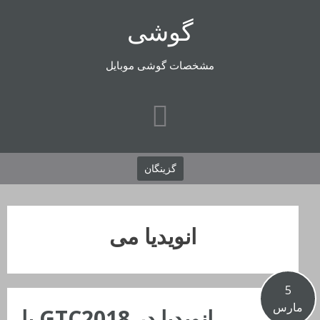
رفتن
گوشی
به
محتوا
مشخصات گوشی موبایل
گزینگان
انویدیا می
5
مارس
انویدیا در GTC2018 با