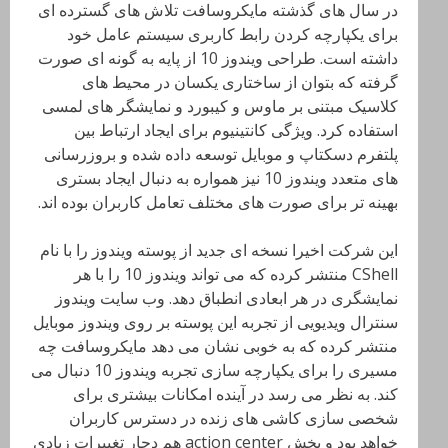
در سال های گذشته مایکروسافت تلاش های گسترده ای
برای یکپارچه کردن رابط کاربری سیستم عامل خود
داشته است. طراحی ویندوز 10 از پایه به گونه ای صورت
گرفته که بتوان از ساختاری یکسان در محیط های
کلاسیک مبتنی بر ماوس و کیبورد و نمایشگر های لمسی
استفاده کرد. ویژگی کانتینیوم برای ایجاد ارتباط بین
پلتفرم دسکتاپ و موبایل توسعه داده شده و بروزرسانی
های متعدد ویندوز 10 نیز همواره به دنبال ایجاد بستری
بهینه تر برای صورت های مختلف تعامل کاربران بوده اند.
این شرکت اخیرا نسخه ای جدید از پوسته ویندوز را با نام
CShell منتشر کرده که می تواند ویندوز 10 را با هر
نمایشگری در هر ابعادی انطباق دهد. وب سایت ویندوز
سنترال ویدیویی از تجربه این پوسته بر روی ویندوز موبایل
منتشر کرده که به خوبی نشان می دهد مایکروسافت چه
مسیری را برای یکپارچه سازی تجربه ویندوز 10 دنبال می
کند. به نظر می رسد در آینده امکانات بیشتری برای
شخصی سازی کاشی های زنده در دسترس کاربران
خواهد بود و بخش action center هم دچار تغییرات زیادی