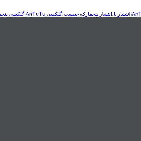
،
انتشار با
،
انتشار بنچمارک
،
چیپست
،
گلکسی AnTuTu
،
گلکسی بنچم