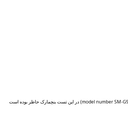
به تازگی اطلاعاتی از یک گوشی جدید و قدرتمند سامسونگ از طریق بنچمارک انتوتو ( AnTuTu ) فاش شده است. این گوشی که با نام (model number SM-G935A) در این تست بنچمارک حاظر بوده است