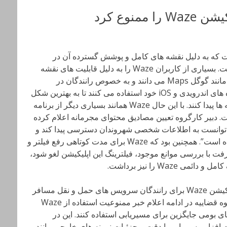
منوع کرد
یریابی است که به دلیل نقشه های کامل و پوشش گسترده آن در
بسیاری از کشورهای جهان مشهور شده است. بسیاری از کاربران Waze را به دلیل قابلیت های نقشه
خوانی و مسیریابی حتی بهتر از برنامه هایی مانند گوگل Maps می دانند و به خصوص رانندگان در
شهرهای بزرگ از این برنامه بر روی دستگاه های اندرویدی و iOS خود استفاده می کنند تا به بهترین شکل
بتوانند مسیر خود را در بین خیابان ها و کوچه ها پیدا کنند. با این حال Waze همانند بسیاری دیگر از برنامه
ت. دبیر کارگروه تعیین مصادیق محتوای مجرمانه اعلام کرده
ه می‌توانست به اطلاعات شخصی شهروندان دسترسی پیدا کند و
امنیت آنها را در مخاطره قرار دهد فیلتر شده است”. همچنین بود که Waze برای مدت کوتاهی رفع فیلتر و
یرفت با بررسی موانع موجود، فیلترینگ این اپلیکیشن لغو شود،
Waz را نیز برداشت.
بر اساس اخبار منتشر شده، استفاده از اپلیکیشن Waze برای رانندگان سرویس های حمل و نقل مسافر
اینترنتی مانند اسنپ و تپسی ممنوع است. قوه قضاییه در ادامه اعلام خبر ممنوعیت استفاده از Waze
های بومی جایگزین برای مسیریابی استفاده کنند. این در
افزار مسیریابی با دقت و جزئیات نمونه های خارجی مانند