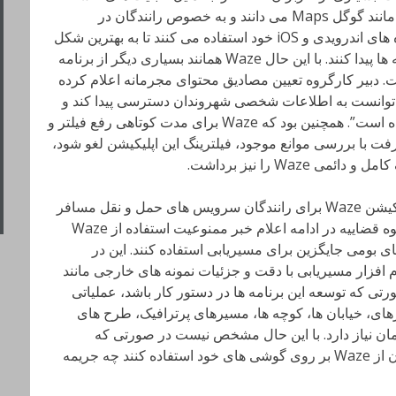
خوانی و مسیریابی حتی بهتر از برنامه هایی مانند گوگل Maps می دانند و به خصوص رانندگان در
شهرهای بزرگ از این برنامه بر روی دستگاه های اندرویدی و iOS خود استفاده می کنند تا به بهترین شکل
بتوانند مسیر خود را در بین خیابان ها و کوچه ها پیدا کنند. با این حال Waze همانند بسیاری دیگر از برنامه
ت. دبیر کارگروه تعیین مصادیق محتوای مجرمانه اعلام کرده
ه می‌توانست به اطلاعات شخصی شهروندان دسترسی پیدا کند و
امنیت آنها را در مخاطره قرار دهد فیلتر شده است”. همچنین بود که Waze برای مدت کوتاهی رفع فیلتر و
یرفت با بررسی موانع موجود، فیلترینگ این اپلیکیشن لغو شود،
Waz را نیز برداشت.
بر اساس اخبار منتشر شده، استفاده از اپلیکیشن Waze برای رانندگان سرویس های حمل و نقل مسافر
اینترنتی مانند اسنپ و تپسی ممنوع است. قوه قضاییه در ادامه اعلام خبر ممنوعیت استفاده از Waze
های بومی جایگزین برای مسیریابی استفاده کنند. این در
افزار مسیریابی با دقت و جزئیات نمونه های خارجی مانند
ت و حتی در صورتی که توسعه این برنامه ها در دستور کار باشد، عملیاتی
، خیابان ها، کوچه ها، مسیرهای پرترافیک، طرح های
زمان نیاز دارد. با این حال مشخص نیست در صورتی که
رانندگان بدون توجه به این ممنوعیت همچنان از Waze بر روی گوشی های خود استفاده کنند چه جریمه