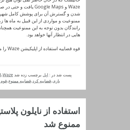
Waze و Google Maps یاف
شدن و گسترش آن برای پوشش کامل شهرهای
ممنوعیت و مواردی از این قبیل به ماه ها 
هایی در انتظار آنها خواهد بود.
قوه قضاییه استفاده از اپلیکیشن Waze را ممنوع کرد
پست شد در :
اپل
برچسب زده شد
Waze
،
ا
بازی
،
قضاییه کرد
،
قضاییه ممنوع
،
قوه 
استفاده از نایلون پلاس
ممنوع شد