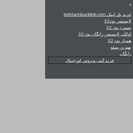
.
خرید بک لینک behtarinbacklink.com
لایسنس نود32
پسورد نود 32
اوکلی لایسنس رایگان نود 32
همیار نود 32
بهترین سئو
رایگان
خرید آنتی ویروس اورجینال