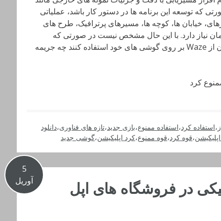
ت و حتی در صورتی که توسعه این برنامه ها در دستور کار باشد، عملیاتی
، خیابان ها، کوچه ها، مسیرهای پرترافیک، طرح های
زمان نیاز دارد. با این حال مشخص نیست در صورتی که
رانندگان بدون توجه به این ممنوعیت همچنان از Waze بر روی گوشی های خود استفاده کنند چه جریمه
ز
،
استفاده کرد
،
استفاده ممنوع
،
بازی جدید
،
تازه های فناوری
،
دانلود
اپلیکیشن
،
قوه کرد
،
قوه ممنوع
،
کرد اپلیکیشن
،
گوشی جدید
5
آوریل
تیکی در فروشگاه های اپل