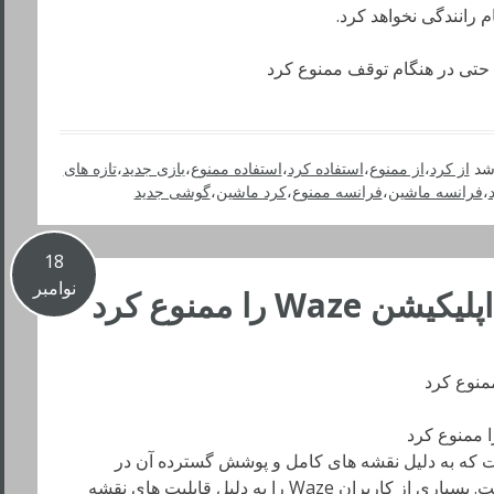
 رانندگی نخواهد کرد.
ا حتی در هنگام توقف ممنوع کرد
شد
از کرد
،
از ممنوع
،
استفاده کرد
،
استفاده ممنوع
،
بازی جدید
،
تازه های
،
فرانسه ماشین
،
فرانسه ممنوع
،
کرد ماشین
،
گوشی جدید
18
نوامبر
W را ممنوع کرد
یریابی است که به دلیل نقشه های کامل و پوشش گسترده آن در
بسیاری از کشورهای جهان مشهور شده است. بسیاری از کاربران Waze را به دلیل قابلیت های نقشه