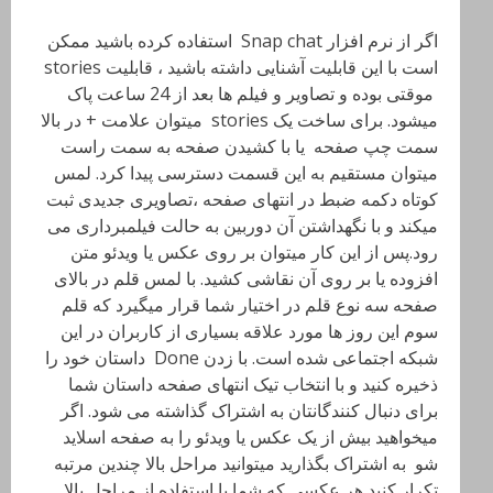
اگر از نرم افزار Snap chat استفاده کرده باشید ممکن
است با این قابلیت آشنایی داشته باشید ، قابلیت stories
موقتی بوده و تصاویر و فیلم ها بعد از 24 ساعت پاک
میشود. برای ساخت یک stories میتوان علامت + در بالا
سمت چپ صفحه یا با کشیدن صفحه به سمت راست
میتوان مستقیم به این قسمت دسترسی پیدا کرد. لمس
کوتاه دکمه ضبط در انتهای صفحه ،تصاویری جدیدی ثبت
میکند و با نگهداشتن آن دوربین به حالت فیلمبرداری می
رود.پس از این کار میتوان بر روی عکس یا ویدئو متن
افزوده یا بر روی آن نقاشی کشید. با لمس قلم در بالای
صفحه سه نوع قلم در اختیار شما قرار میگیرد که قلم
سوم این روز ها مورد علاقه بسیاری از کاربران در این
شبکه اجتماعی شده است. با زدن Done داستان خود را
ذخیره کنید و با انتخاب تیک انتهای صفحه داستان شما
برای دنبال کنندگانتان به اشتراک گذاشته می شود. اگر
میخواهید بیش از یک عکس یا ویدئو را به صفحه اسلاید
شو به اشتراک بگذارید میتوانید مراحل بالا چندین مرتبه
تکرار کنید هر عکسی که شما با استفاده از مراحل بالا