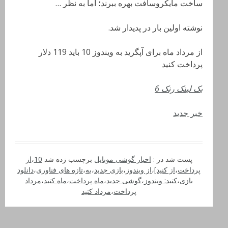
ساخت مایکروسافت بهره ببرند؛ اما به نظر …
نوشته اولین بار در پدیدار شد.
از مرداد ماه برای آپگرید به ویندوز 10 باید 119 دلار
پرداخت کنید
بک لینک رنک 6
خبر جدید
پست شد در :
اخبار گوشی موبایل
برچسب زده شد
10
،
از
پرداخت
،
از کنید]
،
از ویندوز
،
بازی جدید
،
به
،
تازه های فناوری
،
دانلود
بازی
،
کنید: ویندوز
،
گوشی جدید
،
ماه پرداخت
،
ماه کنید
،
مرداد
پرداخت
،
مرداد کنید