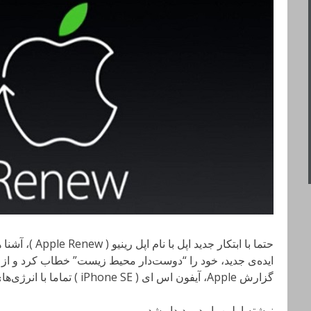
حتما با ابتکار جدی
ایده‌ی جدید، خود را “دوست‌دار محیط زیست” خطاب کرد و از صن
گزارش Apple، آیفون اس ای ( iPhone SE ) تماما با انرژی‌های صد درصد تجدیدپذیر تولید …
نوشته اولین بار در پدیدار شد.