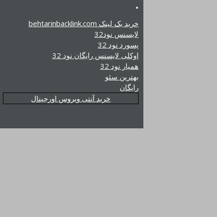
.
خرید بک لینک behtarinbacklink.com
لایسنس نود32
پسورد نود 32
اوکلی لایسنس رایگان نود 32
همیار نود 32
بهترین سئو
رایگان
خرید آنتی ویروس اورجینال