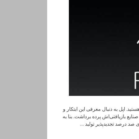
د اپل با نام اپل رینیو ( Apple Renew )، آشنا هستید. اپل به دنبال معرفی این ابتکار و
ایع بازیافتی‌اش پرده برداشت. بنا به