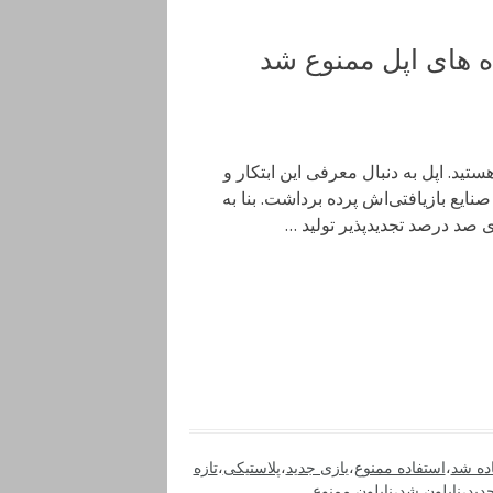
ه های اپل ممنوع شد
د اپل با نام اپل رینیو ( Apple Renew )، آشنا هستید. اپل به دنبال معرفی این ابتکار و
ایع بازیافتی‌اش پرده برداشت. بنا به
ده شد
،
استفاده ممنوع
،
بازی جدید
،
پلاستیکی
،
تازه
دید
،
نایلون شد
،
نایلون ممنوع