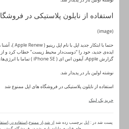
استفاده از نایلون پلاستیکی در فروشگا
(image)
حتما با ابتکار جدی
ایده‌ی جدید، خود را “دوست‌دار محیط زیست” خطاب کرد و از صن
گزارش Apple، آیفون اس ای ( iPhone SE ) تماما با انرژی‌های صد درصد تجدیدپذیر تولید …
نوشته اولین بار در پدیدار شد.
استفاده از نایلون پلاستیکی در فروشگاه های اپل ممنوع شد
خرید بک لینک
پست شد در :
اپل
برچسب زده شد
از شد
،
از ممنوع
،
استفاده در
،
استفا
های فناوری
،
دانلود بازی
،
شد در
،
فروشگاه
،
گوشی ج