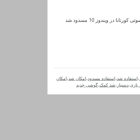
 در ویندوز 10 مسدود شد
،
استفاده شد
،
استفاده مسدود
،
امکان شد
،
امکان
 بازی
،
دستیار
،
شد کمک
،
گوشی جدید