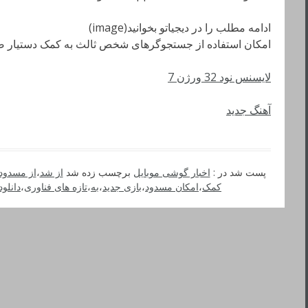
ادامه مطلب را در دیجیاتو بخوانید(image)
امکان استفاده از جستجوگرهای شخص ثالث به کمک دستیار صوتی کورتانا
لایسنس نود 32 ورژن 7
آهنگ جدید
پست شد در :
اخبار گوشی موبایل
برچسب زده شد
از شد
،
از مسدود
کمک
،
امکان مسدود
،
بازی جدید
،
به
،
تازه های فناوری
،
دانلود