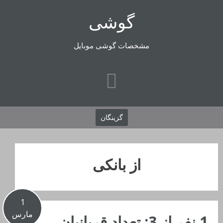
رفتن
گوشی
به
محتوا
مشخصات گوشی موبایل
گزینگان
از بانکی
1
مارس
1 نفر از 3: تعداد قربانیان